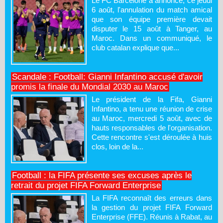
Le FC Barcelone a annoncé, ce jeudi
6 août, l'annulation du match amical
que son équipe première devait
disputer le 15 août à Tanger, au
Maroc. Dans un communiqué, le
club catalan explique que...
Scandale : Football: Gianni Infantino accusé d'avoir
promis la finale du Mondial 2030 au Maroc
Le président de la Fifa, Gianni
Infantino, a tenu une réunion de crise
au Maroc, mercredi 5 août, avec de
hauts responsables de l'organisation.
Cette rencontre s'est déroulée à huis
clos, loin de la...
Football : la FIFA présente ses excuses après le
retrait du projet FIFA Forward Enterprise
La FIFA reconnaît des erreurs dans
la gestion du projet FIFA Forward
Enterprise (FFE). Réunis à Rabat, au