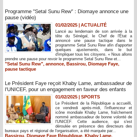
Programme "Setal Sunu Rew" : Diomaye annonce une
pause (vidéo)
01/02/2025
|
ACTUALITÉ
Lancé au lendemain de son arrivée à la
tête du Sénégal, le Chef de l'État a
annoncé une pause tactique dans le
programme Setal Sunu Rew afin d'apporter
quelques ajustements, dans le but
d'impliquer tous les citoyens. « Nous allons
prendre une pause pour revoir le programme Setal Sunu Rew et...
"Setal Sunu Rew"
,
annonce
,
Bassirou
,
Diomaye Faye
,
pause tactique
Le Président Faye reçoit Khaby Lame, ambassadeur de
l'UNICEF, pour un engagement en faveur des enfants
01/02/2025
|
SPORTS
Le Président de la République a accueilli,
ce vendredi après-midi, l'influenceur et
icône mondiale Khaby Lame, fraîchement
nommé ambassadeur de bonne volonté de
l'UNICEF. Cette audience, qui s'est
déroulée en présence des directeurs des
bureaux pays et régional de l'organisation, a été marquée par...
Bassirou
,
Diomaye Faye République
,
Khaby Lame
,