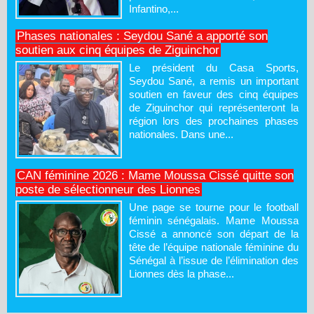
Infantino,...
Phases nationales : Seydou Sané a apporté son
soutien aux cinq équipes de Ziguinchor
Le président du Casa Sports,
Seydou Sané, a remis un important
soutien en faveur des cinq équipes
de Ziguinchor qui représenteront la
région lors des prochaines phases
nationales. Dans une...
CAN féminine 2026 : Mame Moussa Cissé quitte son
poste de sélectionneur des Lionnes
Une page se tourne pour le football
féminin sénégalais. Mame Moussa
Cissé a annoncé son départ de la
tête de l’équipe nationale féminine du
Sénégal à l’issue de l’élimination des
Lionnes dès la phase...