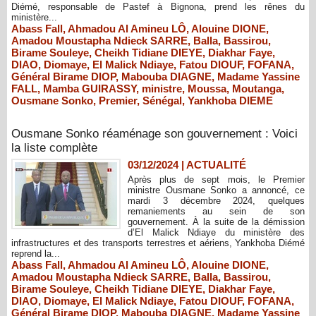
Diémé, responsable de Pastef à Bignona, prend les rênes du
ministère...
Abass Fall
,
Ahmadou Al Amineu LÔ
,
Alouine DIONE
,
Amadou Moustapha Ndieck SARRE
,
Balla
,
Bassirou
,
Birame Souleye
,
Cheikh Tidiane DIEYE
,
Diakhar Faye
,
DIAO
,
Diomaye
,
El Malick Ndiaye
,
Fatou DIOUF
,
FOFANA
,
Général Birame DIOP
,
Mabouba DIAGNE
,
Madame Yassine
FALL
,
Mamba GUIRASSY
,
ministre
,
Moussa
,
Moutanga
,
Ousmane Sonko
,
Premier
,
Sénégal
,
Yankhoba DIEME
Ousmane Sonko réaménage son gouvernement : Voici
la liste complète
03/12/2024
|
ACTUALITÉ
Après plus de sept mois, le Premier
ministre Ousmane Sonko a annoncé, ce
mardi 3 décembre 2024, quelques
remaniements au sein de son
gouvernement. À la suite de la démission
d’El Malick Ndiaye du ministère des
infrastructures et des transports terrestres et aériens, Yankhoba Diémé
reprend la...
Abass Fall
,
Ahmadou Al Amineu LÔ
,
Alouine DIONE
,
Amadou Moustapha Ndieck SARRE
,
Balla
,
Bassirou
,
Birame Souleye
,
Cheikh Tidiane DIEYE
,
Diakhar Faye
,
DIAO
,
Diomaye
,
El Malick Ndiaye
,
Fatou DIOUF
,
FOFANA
,
Général Birame DIOP
,
Mabouba DIAGNE
,
Madame Yassine