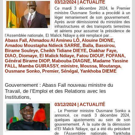
03/12/2024
|
ACTUALITÉ
Ce mardi 3 décembre 2024, le Premier
ministre Ousmane Sonko a procédé à un
léger remaniement de son gouvernement.
Après avoir démissionné du ministère des
infrastructures et des transports terrestres
et aériens pour assumer la présidence de
l’Assemblée nationale, El Malick Ndiaye a été remplacé par...
Abass Fall
,
Ahmadou Al Amineu LÔ
,
Alouine DIONE
,
Amadou Moustapha Ndieck SARRE
,
Balla
,
Bassirou
,
Birame Souleye
,
Cheikh Tidiane DIEYE
,
Diakhar Faye
,
DIAO
,
Diomaye
,
El Malick Ndiaye
,
Fatou DIOUF
,
FOFANA
,
Général Birame DIOP
,
Mabouba DIAGNE
,
Madame Yassine
FALL
,
Mamba GUIRASSY
,
ministre
,
Moussa
,
Moutanga
,
Ousmane Sonko
,
Premier
,
Sénégal
,
Yankhoba DIEME
Gouvernement : Abass Fall nouveau ministre du
Travail, de l’Emploi et des Relations avec les
Institutions,
03/12/2024
|
ACTUALITÉ
. Le Premier ministre Ousmane Sonko a
annoncé, ce mardi 3 décembre 2024,
quelques ajustements au sein de son
gouvernement. À la suite de la démission
d’El Malick Ndiaye, qui a été élu président
de l’Assemblée nationale, Yankhoba