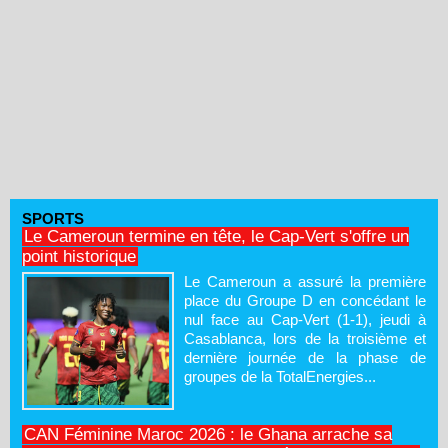
SPORTS
Le Cameroun termine en tête, le Cap-Vert s'offre un
point historique
Le Cameroun a assuré la première
place du Groupe D en concédant le
nul face au Cap-Vert (1-1), jeudi à
Casablanca, lors de la troisième et
dernière journée de la phase de
groupes de la TotalEnergies...
CAN Féminine Maroc 2026 : le Ghana arrache sa