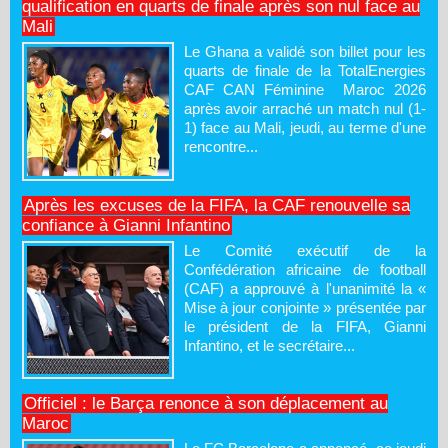
qualification en quarts de finale après son nul face au
Mali
Le Ghana a validé son billet pour les
quarts de finale de la TotalEnergies
CAF CAN Féminine Maroc 2026
après avoir arraché un match nul (1-
1) face au Mali, jeudi, au terme d'une
rencontre...
Après les excuses de la FIFA, la CAF renouvelle sa
confiance à Gianni Infantino
Le Comité exécutif de la
Confédération africaine de football
(CAF) a approuvé à l'unanimité la «
Mise à jour conjointe » présentée par
le président de la FIFA, Gianni
Infantino, et le secrétaire...
Officiel : le Barça renonce à son déplacement au
Maroc