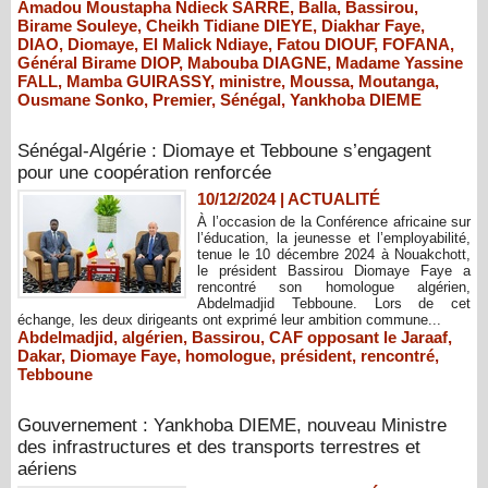
Amadou Moustapha Ndieck SARRE
,
Balla
,
Bassirou
,
Birame Souleye
,
Cheikh Tidiane DIEYE
,
Diakhar Faye
,
DIAO
,
Diomaye
,
El Malick Ndiaye
,
Fatou DIOUF
,
FOFANA
,
Général Birame DIOP
,
Mabouba DIAGNE
,
Madame Yassine
FALL
,
Mamba GUIRASSY
,
ministre
,
Moussa
,
Moutanga
,
Ousmane Sonko
,
Premier
,
Sénégal
,
Yankhoba DIEME
Sénégal-Algérie : Diomaye et Tebboune s’engagent
pour une coopération renforcée
10/12/2024
|
ACTUALITÉ
À l’occasion de la Conférence africaine sur
l’éducation, la jeunesse et l’employabilité,
tenue le 10 décembre 2024 à Nouakchott,
le président Bassirou Diomaye Faye a
rencontré son homologue algérien,
Abdelmadjid Tebboune. Lors de cet
échange, les deux dirigeants ont exprimé leur ambition commune...
Abdelmadjid
,
algérien
,
Bassirou
,
CAF opposant le Jaraaf
,
Dakar
,
Diomaye Faye
,
homologue
,
président
,
rencontré
,
Tebboune
Gouvernement : Yankhoba DIEME, nouveau Ministre
des infrastructures et des transports terrestres et
aériens