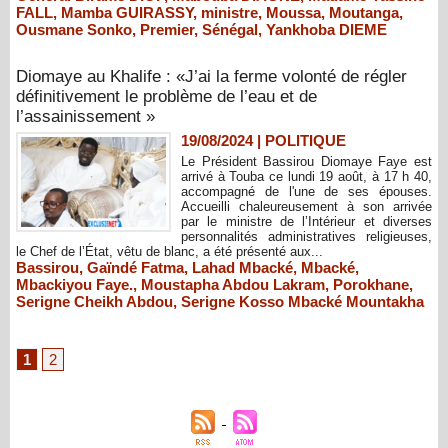
FALL
,
Mamba GUIRASSY
,
ministre
,
Moussa
,
Moutanga
,
Ousmane Sonko
,
Premier
,
Sénégal
,
Yankhoba DIEME
Diomaye au Khalife : «J’ai la ferme volonté de régler
définitivement le problème de l’eau et de
l’assainissement »
19/08/2024
|
POLITIQUE
Le Président Bassirou Diomaye Faye est
arrivé à Touba ce lundi 19 août, à 17 h 40,
accompagné de l'une de ses épouses.
Accueilli chaleureusement à son arrivée
par le ministre de l’Intérieur et diverses
personnalités administratives religieuses,
le Chef de l’État, vêtu de blanc, a été présenté aux...
Bassirou
,
Gaïndé Fatma
,
Lahad Mbacké
,
Mbacké
,
Mbackiyou Faye.
,
Moustapha Abdou Lakram
,
Porokhane
,
Serigne Cheikh Abdou
,
Serigne Kosso Mbacké Mountakha
1
2