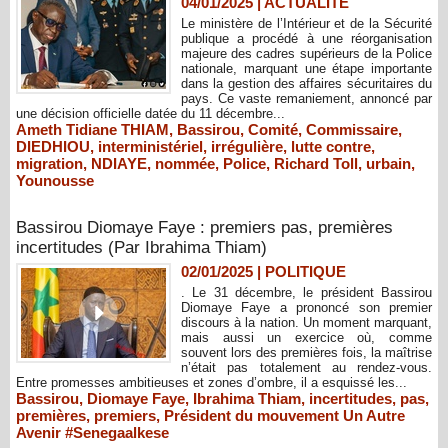
04/01/2025
|
ACTUALITÉ
Le ministère de l’Intérieur et de la Sécurité
publique a procédé à une réorganisation
majeure des cadres supérieurs de la Police
nationale, marquant une étape importante
dans la gestion des affaires sécuritaires du
pays. Ce vaste remaniement, annoncé par
une décision officielle datée du 11 décembre...
Ameth Tidiane THIAM
,
Bassirou
,
Comité
,
Commissaire
,
DIEDHIOU
,
interministériel
,
irrégulière
,
lutte contre
,
migration
,
NDIAYE
,
nommée
,
Police
,
Richard Toll
,
urbain
,
Younousse
Bassirou Diomaye Faye : premiers pas, premières
incertitudes (Par Ibrahima Thiam)
02/01/2025
|
POLITIQUE
. Le 31 décembre, le président Bassirou
Diomaye Faye a prononcé son premier
discours à la nation. Un moment marquant,
mais aussi un exercice où, comme
souvent lors des premières fois, la maîtrise
n’était pas totalement au rendez-vous.
Entre promesses ambitieuses et zones d’ombre, il a esquissé les...
Bassirou
,
Diomaye Faye
,
Ibrahima Thiam
,
incertitudes
,
pas
,
premières
,
premiers
,
Président du mouvement Un Autre
Avenir #Senegaalkese