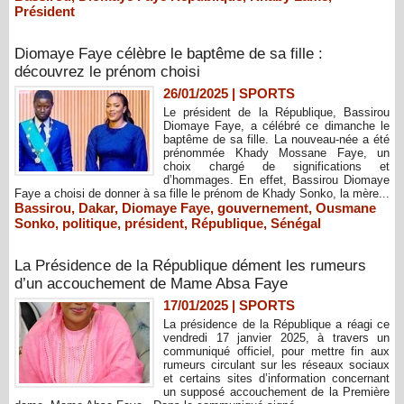
Président
Diomaye Faye célèbre le baptême de sa fille :
découvrez le prénom choisi
26/01/2025
|
SPORTS
Le président de la République, Bassirou
Diomaye Faye, a célébré ce dimanche le
baptême de sa fille. La nouveau-née a été
prénommée Khady Mossane Faye, un
choix chargé de significations et
d’hommages. En effet, Bassirou Diomaye
Faye a choisi de donner à sa fille le prénom de Khady Sonko, la mère...
Bassirou
,
Dakar
,
Diomaye Faye
,
gouvernement
,
Ousmane
Sonko
,
politique
,
président
,
République
,
Sénégal
La Présidence de la République dément les rumeurs
d’un accouchement de Mame Absa Faye
17/01/2025
|
SPORTS
La présidence de la République a réagi ce
vendredi 17 janvier 2025, à travers un
communiqué officiel, pour mettre fin aux
rumeurs circulant sur les réseaux sociaux
et certains sites d’information concernant
un supposé accouchement de la Première