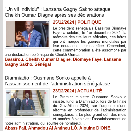
"Un vil individu" : Lansana Gagny Sakho attaque
Cheikh Oumar Diagne après ses déclarations
25/12/2024
|
POLITIQUE
Le président sénégalais Bassirou Diomaye
Faye a célébré, le 1er décembre 2024, la
mémoire des tirailleurs africains, ces héros
qui ont marqué les guerres mondiales par
leur courage et leur sacrifice. Cependant,
cette commémoration a été assombrie par
une déclaration polémique de Cheikh Oumar...
Bassirou
,
Cheikh Oumar Diagne
,
Diomaye Faye
,
Lansana
Gagny Sakho. Sénégal
Diamniadio : Ousmane Sonko appelle à
l’assainissement de l’administration sénégalaise
23/12/2024
|
ACTUALITÉ
Le Premier ministre Ousmane Sonko a
insisté, lundi à Diamniadio, lors de la finale
du Gov’Athon 2024, sur l’urgence d’une
réforme en profondeur de l’administration
sénégalaise. « Le plus grand défi des mois
et années à venir est l’assainissement de
notre administration, qui souffre de nombreux...
Abass Fall
,
Ahmadou Al Amineu LÔ
,
Alouine DIONE
,