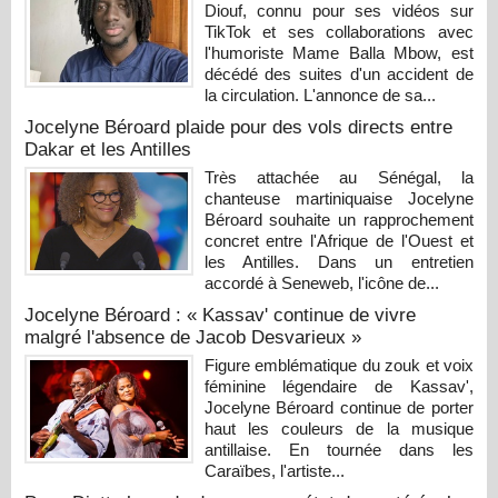
Diouf, connu pour ses vidéos sur
TikTok et ses collaborations avec
l'humoriste Mame Balla Mbow, est
décédé des suites d'un accident de
la circulation. L'annonce de sa...
Jocelyne Béroard plaide pour des vols directs entre
Dakar et les Antilles
Très attachée au Sénégal, la
chanteuse martiniquaise Jocelyne
Béroard souhaite un rapprochement
concret entre l'Afrique de l'Ouest et
les Antilles. Dans un entretien
accordé à Seneweb, l'icône de...
Jocelyne Béroard : « Kassav' continue de vivre
malgré l'absence de Jacob Desvarieux »
Figure emblématique du zouk et voix
féminine légendaire de Kassav',
Jocelyne Béroard continue de porter
haut les couleurs de la musique
antillaise. En tournée dans les
Caraïbes, l'artiste...