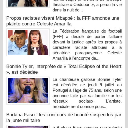
théâtrale « Cedubon », a perdu la vie
dans la nuit de...
Propos racistes visant Mbappé : la FFF annonce une
plainte contre Celeste Amarilla
La Fédération française de football
(FFF) a décidé de porter l'affaire
devant la justice après les propos à
caractère raciste attribués à la
sénatrice paraguayenne Celeste
Amarilla à l'encontre de...
Bonnie Tyler, interprète de « Total Eclipse of the Heart
», est décédée
La chanteuse galloise Bonnie Tyler
est décédée ce jeudi 9 juillet au
Portugal à l'âge de 75 ans, selon une
annonce faite par sa famille sur les
réseaux sociaux. L'artiste,
mondialement connue pour...
Burkina Faso : les concours de beauté suspendus par
la junte militaire
e Burkina Faso engage une refonte