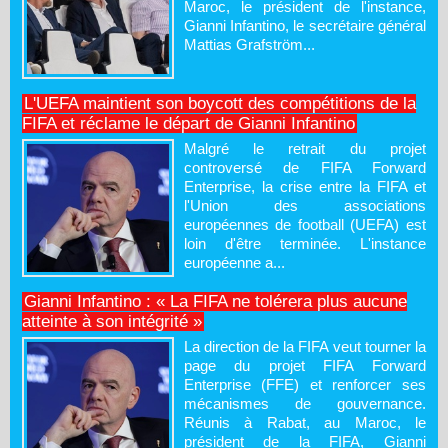
Maroc, le président de l'instance,
Gianni Infantino, le secrétaire général
Mattias Grafström...
L'UEFA maintient son boycott des compétitions de la
FIFA et réclame le départ de Gianni Infantino
Malgré le retrait du projet
controversé de FIFA Forward
Enterprise, la crise entre la FIFA et
l'Union des associations
européennes de football (UEFA) est
loin d'être terminée. L'instance
européenne a...
Gianni Infantino : « La FIFA ne tolérera plus aucune
atteinte à son intégrité »
La direction de la FIFA veut tourner la
page du projet FIFA Forward
Enterprise (FFE) et renforcer ses
mécanismes de gouvernance.
Réunis à Rabat, au Maroc, le
président de la FIFA, Gianni