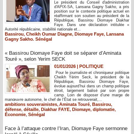
Le président du Conseil d'administration
d'APIX-SA, Lansana Gagny Sakho, a pris
position sur le contexte politique actuel en
réaffirmant son soutien au président de la
République, Bassirou Diomaye Diakhar
Faye. Dans une déclaration intitulée «
Autorité républicaine, stabilité nationale et...
Bassirou
,
Cheikh Oumar Diagne
,
Diomaye Faye
,
Lansana
Gagny Sakho. Sénégal
« Bassirou Diomaye Faye doit se séparer d’Aminata
Touré », selon Yerim SECK
01/01/2026
|
POLITIQUE
Pour le journaliste et chroniqueur politique
Cheikh Yérim Seck, le président de la
République, Bassirou Diomaye Faye,
évolue aujourd’hui dans un champ politique
étroit, largement balisé par son propre
camp. Loin de disposer d’une marge de
manœuvre autonome, le chef de l’État se retrouverait,...
ambitions souverainistes
,
Aminata Touré
,
Bassirou
,
défense
,
détaille
,
Diakhar FAYE
,
Diomaye
,
diplomatie
,
Économie
,
Sénégal
Face à l’attaque contre l’Iran, Diomaye Faye sermonne