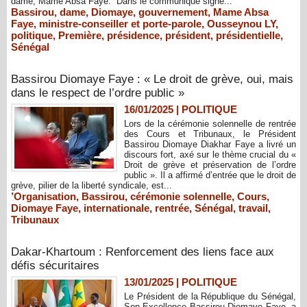
dame, Mame Absa Faye. ​ Dans le communiqué signé...
Bassirou
,
dame
,
Diomaye
,
gouvernement
,
Mame Absa
Faye
,
ministre-conseiller et porte-parole
,
Ousseynou LY
,
politique
,
Première
,
présidence
,
président
,
présidentielle
,
Sénégal
Bassirou Diomaye Faye : « Le droit de grève, oui, mais
dans le respect de l’ordre public »
16/01/2025
|
POLITIQUE
Lors de la cérémonie solennelle de rentrée
des Cours et Tribunaux, le Président
Bassirou Diomaye Diakhar Faye a livré un
discours fort, axé sur le thème crucial du «
Droit de grève et préservation de l’ordre
public ». Il a affirmé d’entrée que le droit de
grève, pilier de la liberté syndicale, est...
’Organisation
,
Bassirou
,
cérémonie solennelle
,
Cours
,
Diomaye Faye
,
internationale
,
rentrée
,
Sénégal
,
travail
,
Tribunaux
Dakar-Khartoum : Renforcement des liens face aux
défis sécuritaires
13/01/2025
|
POLITIQUE
Le Président de la République du Sénégal,
Son Excellence Bassirou Diomaye Faye, a