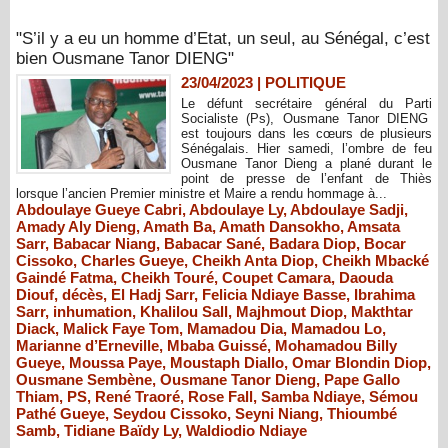
"S’il y a eu un homme d’Etat, un seul, au Sénégal, c’est
bien Ousmane Tanor DIENG"
23/04/2023
|
POLITIQUE
Le défunt secrétaire général du Parti
Socialiste (Ps), Ousmane Tanor DIENG
est toujours dans les cœurs de plusieurs
Sénégalais. Hier samedi, l’ombre de feu
Ousmane Tanor Dieng a plané durant le
point de presse de l’enfant de Thiès
lorsque l’ancien Premier ministre et Maire a rendu hommage à...
Abdoulaye Gueye Cabri
,
Abdoulaye Ly
,
Abdoulaye Sadji
,
Amady Aly Dieng
,
Amath Ba
,
Amath Dansokho
,
Amsata
Sarr
,
Babacar Niang
,
Babacar Sané
,
Badara Diop
,
Bocar
Cissoko
,
Charles Gueye
,
Cheikh Anta Diop
,
Cheikh Mbacké
Gaindé Fatma
,
Cheikh Touré
,
Coupet Camara
,
Daouda
Diouf
,
décès
,
El Hadj Sarr
,
Felicia Ndiaye Basse
,
Ibrahima
Sarr
,
inhumation
,
Khalilou Sall
,
Majhmout Diop
,
Makthtar
Diack
,
Malick Faye Tom
,
Mamadou Dia
,
Mamadou Lo
,
Marianne d’Erneville
,
Mbaba Guissé
,
Mohamadou Billy
Gueye
,
Moussa Paye
,
Moustaph Diallo
,
Omar Blondin Diop
,
Ousmane Sembène
,
Ousmane Tanor Dieng
,
Pape Gallo
Thiam
,
PS
,
René Traoré
,
Rose Fall
,
Samba Ndiaye
,
Sémou
Pathé Gueye
,
Seydou Cissoko
,
Seyni Niang
,
Thioumbé
Samb
,
Tidiane Baïdy Ly
,
Waldiodio Ndiaye