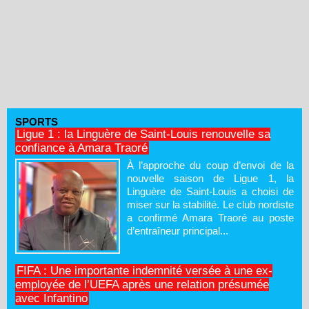
SPORTS
Ligue 1 : la Linguère de Saint-Louis renouvelle sa
confiance à Amara Traoré
À l’approche du coup d’envoi de la
nouvelle saison de Ligue 1, la
Linguère de Saint-Louis a choisi de
miser sur la stabilité. Le club nordiste
a confirmé Amara Traoré au poste
d’entraîneur principal...
FIFA : Une importante indemnité versée à une ex-
employée de l’UEFA après une relation présumée
avec Infantino