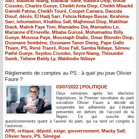
Sarr
,
Babacar Niang
,
Babacar Sané
,
Badara Diop
,
Bocar
Cissoko
,
Charles Gueye
,
Cheikh Anta Diop
,
Cheikh Mbacké
Gaindé Fatma
,
Cheikh Touré
,
Coupet Camara
,
Daouda
Diouf
,
décès
,
El Hadj Sarr
,
Felicia Ndiaye Basse
,
Ibrahima
Sarr
,
inhumation
,
Khalilou Sall
,
Majhmout Diop
,
Makthtar
Diack
,
Malick Faye Tom
,
Mamadou Dia
,
Mamadou Lo
,
Marianne d’Erneville
,
Mbaba Guissé
,
Mohamadou Billy
Gueye
,
Moussa Paye
,
Moustaph Diallo
,
Omar Blondin Diop
,
Ousmane Sembène
,
Ousmane Tanor Dieng
,
Pape Gallo
Thiam
,
PS
,
René Traoré
,
Rose Fall
,
Samba Ndiaye
,
Sémou
Pathé Gueye
,
Seydou Cissoko
,
Seyni Niang
,
Thioumbé
Samb
,
Tidiane Baïdy Ly
,
Waldiodio Ndiaye
Règlements de comptes au PS : à quel jeu joue Olivier
Faure ?
03/07/2022
|
POLITIQUE
Deux semaines après les élections
législatives, le Premier secrétaire du parti
socialiste Olivier Faure a décidé de
suspendre les adhérents qui s’étaient
présentés en dehors de l’accord de la
Nupes. Ce qui suscite des
questionnements quant à l’avenir du parti, qui va tenir un congrès à
l’automne....
APR
,
critique
,
député
,
exige
,
gouvernement
,
Macky Sall
,
Olivier faure
,
PS
,
Sénégal