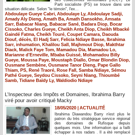
Parti socialiste (PS) se trouve dans une
situation délicate. Selon "le témoin", l'ex...
Abdoulaye Gueye Cabri
,
Abdoulaye Ly
,
Abdoulaye Sadji
,
Amady Aly Dieng
,
Amath Ba
,
Amath Dansokho
,
Amsata
Sarr
,
Babacar Niang
,
Babacar Sané
,
Badara Diop
,
Bocar
Cissoko
,
Charles Gueye
,
Cheikh Anta Diop
,
Cheikh Mbacké
Gaindé Fatma
,
Cheikh Touré
,
Coupet Camara
,
Daouda
Diouf
,
décès
,
El Hadj Sarr
,
Felicia Ndiaye Basse
,
Ibrahima
Sarr
,
inhumation
,
Khalilou Sall
,
Majhmout Diop
,
Makthtar
Diack
,
Malick Faye Tom
,
Mamadou Dia
,
Mamadou Lo
,
Marianne d’Erneville
,
Mbaba Guissé
,
Mohamadou Billy
Gueye
,
Moussa Paye
,
Moustaph Diallo
,
Omar Blondin Diop
,
Ousmane Sembène
,
Ousmane Tanor Dieng
,
Pape Gallo
Thiam
,
PS
,
René Traoré
,
Rose Fall
,
Samba Ndiaye
,
Sémou
Pathé Gueye
,
Seydou Cissoko
,
Seyni Niang
,
Thioumbé
Samb
,
Tidiane Baïdy Ly
,
Waldiodio Ndiaye
L’Inspecteur des Impôts et Domaines, Ibrahima Barry
viré pour avoir critiqué Macky
18/05/2020
|
ACTUALITÉ
Ibrahima Diawandou Barry n'est plus le
patron du très stratégique service régional
des domaines de Rufisque depuis
quelques mois. Une information qui a failli
échapper à nos radars . Il a été remplacé