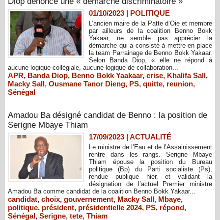
Diop dénonce une « démarche discriminatoire »
01/10/2023
|
POLITIQUE
L’ancien maire de la Patte d’Oie et membre
par ailleurs de la coalition Benno Bokk
Yakaar, ne semble pas apprécier la
démarche qui a consisté à mettre en place
la team Parrainage de Benno Bokk Yakaar.
Selon Banda Diop, « elle ne répond à
aucune logique collégiale, aucune logique de collaboration...
APR
,
Banda Diop
,
Benno Bokk Yaakaar
,
crise
,
Khalifa Sall
,
Macky Sall
,
Ousmane Tanor Dieng
,
PS
,
quitte
,
reunion
,
Sénégal
Amadou Ba désigné candidat de Benno : la position de
Serigne Mbaye Thiam
17/09/2023
|
ACTUALITÉ
Le ministre de l’Eau et de l’Assainissement
rentre dans les rangs. Serigne Mbaye
Thiam épouse la position du Bureau
politique (Bp) du Parti socialiste (Ps),
rendue publique hier, et validant la
désignation de l’actuel Premier ministre
Amadou Ba comme candidat de la coalition Benno Bokk Yakaar...
candidat
,
choix
,
gouvernement
,
Macky Sall
,
Mbaye
,
politique
,
président
,
présidentielle 2024
,
PS
,
répond
,
Sénégal
,
Serigne
,
tete
,
Thiam