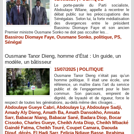
Le porte-parole du Parti socialiste,
Abdoulaye Wilane, appelle à recentrer le
débat public sur les préoccupations des
Sénégalais. Selon lui, la forte médiatisation
des divergences entre le président
Bassirou Diomaye Faye et son ancien
Premier ministre Ousmane Sonko ne doit pas occulter les...
Bassirou Diomaye Faye
,
Ousmane Sonko
,
politique
,
PS
,
Sénégal
Ousmane Tanor Dieng, homme d’État : Un guide, un
modèle, un bâtisseur
15/07/2025
|
POLITIQUE
Ousmane Tanor Dieng n’était pas qu’un
homme politique. Il était une école, une
référence, un maître dans l’art du service
public et de l’engagement pour le bien
commun. Son parcours, empreint de
dignité, de loyauté et de rigueur, force le
respect de toutes les générations, au-delà même des clivages...
Abdoulaye Gueye Cabri
,
Abdoulaye Ly
,
Abdoulaye Sadji
,
Amady Aly Dieng
,
Amath Ba
,
Amath Dansokho
,
Amsata
Sarr
,
Babacar Niang
,
Babacar Sané
,
Badara Diop
,
Bocar
Cissoko
,
Charles Gueye
,
Cheikh Anta Diop
,
Cheikh Mbacké
Gaindé Fatma
,
Cheikh Touré
,
Coupet Camara
,
Daouda
Diouf
,
décès
,
El Hadj Sarr
,
Felicia Ndiaye Basse
,
Ibrahima