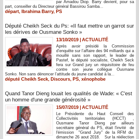
par Amadou Diop. Barry devient, pour sa
part, conseiller du Directeur général Bassirou Samba...
départ
,
Ibrahima Barry
,
PS
Député Cheikh Seck du Ps: «Il faut mettre un garrot sur
les dérives de Ousmane Sonko »
13/10/2019
|
ACTUALITÉ
Après avoir présidé la Commission
d’enquête sur l’affaire des 94 milliards qui a
mouillé sans son rapport, le leader de
Pastef, le député socialiste, Cheikh Seck
fera sur Grand jury un réquisitoire de feu
contre son jeune collègue Ousmane
Sonko. Non sans dénoncer l’attitude du jeune candidat à la...
député Cheikh Seck
,
Discours
,
PS
,
xénophobe
Quand Tanor Dieng louait les qualités de Wade: « C'est
un homme d'une grande générosité »
15/07/2019
|
ACTUALITÉ
Le Présidente du Haut Conseil des
Collectivités territoriales (HCCT) ,
Ousmane Tanor Dieng par ailleurs
secrétaire général du PS, était l'invité de
l'émission "Grand Jury" de la RFM du
dimanche 26 aout 2018. Sur la réélection