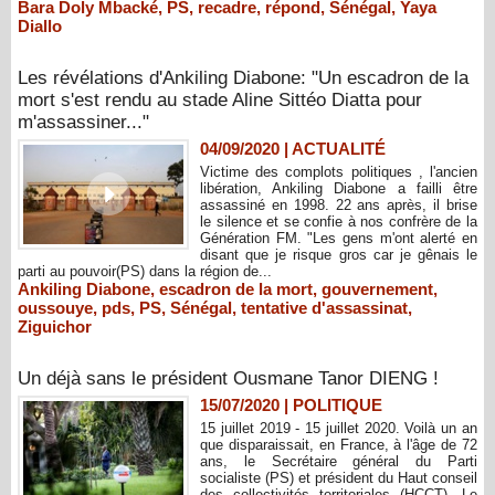
Bara Doly Mbacké
,
PS
,
recadre
,
répond
,
Sénégal
,
Yaya
Diallo
Les révélations d'Ankiling Diabone: "Un escadron de la
mort s'est rendu au stade Aline Sittéo Diatta pour
m'assassiner..."
04/09/2020
|
ACTUALITÉ
Victime des complots politiques , l'ancien
libération, Ankiling Diabone a failli être
assassiné en 1998. 22 ans après, il brise
le silence et se confie à nos confrère de la
Génération FM. "Les gens m'ont alerté en
disant que je risque gros car je gênais le
parti au pouvoir(PS) dans la région de...
Ankiling Diabone
,
escadron de la mort
,
gouvernement
,
oussouye
,
pds
,
PS
,
Sénégal
,
tentative d'assassinat
,
Ziguichor
Un déjà sans le président Ousmane Tanor DIENG !
15/07/2020
|
POLITIQUE
15 juillet 2019 - 15 juillet 2020. Voilà un an
que disparaissait, en France, à l'âge de 72
ans, le Secrétaire général du Parti
socialiste (PS) et président du Haut conseil
des collectivités territoriales (HCCT). Le