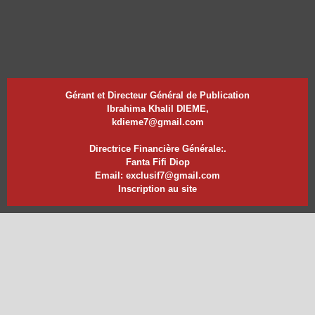
Gérant et Directeur Général de Publication
Ibrahima Khalil DIEME,
kdieme7@gmail.com
Directrice Financière Générale:.
Fanta Fifi Diop
Email: exclusif7@gmail.com
Inscription au site