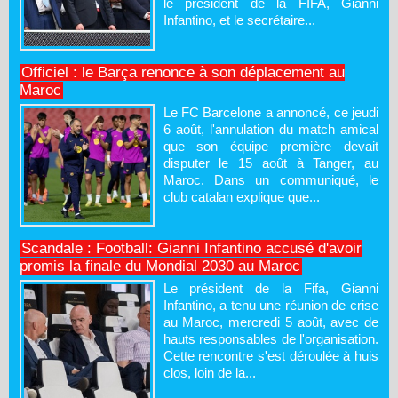
le président de la FIFA, Gianni
Infantino, et le secrétaire...
Officiel : le Barça renonce à son déplacement au
Maroc
Le FC Barcelone a annoncé, ce jeudi
6 août, l'annulation du match amical
que son équipe première devait
disputer le 15 août à Tanger, au
Maroc. Dans un communiqué, le
club catalan explique que...
Scandale : Football: Gianni Infantino accusé d'avoir
promis la finale du Mondial 2030 au Maroc
Le président de la Fifa, Gianni
Infantino, a tenu une réunion de crise
au Maroc, mercredi 5 août, avec de
hauts responsables de l'organisation.
Cette rencontre s'est déroulée à huis
clos, loin de la...