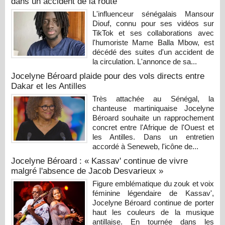
dans un accident de la route
L'influenceur sénégalais Mansour
Diouf, connu pour ses vidéos sur
TikTok et ses collaborations avec
l'humoriste Mame Balla Mbow, est
décédé des suites d'un accident de
la circulation. L'annonce de sa...
Jocelyne Béroard plaide pour des vols directs entre
Dakar et les Antilles
Très attachée au Sénégal, la
chanteuse martiniquaise Jocelyne
Béroard souhaite un rapprochement
concret entre l'Afrique de l'Ouest et
les Antilles. Dans un entretien
accordé à Seneweb, l'icône de...
Jocelyne Béroard : « Kassav' continue de vivre
malgré l'absence de Jacob Desvarieux »
Figure emblématique du zouk et voix
féminine légendaire de Kassav',
Jocelyne Béroard continue de porter
haut les couleurs de la musique
antillaise. En tournée dans les