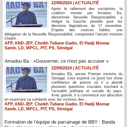
22/09/2024
|
ACTUALITÉ
Après le ralliement des socialistes, la
coalition menée par Amadou Ba,
dénommée Nouvelle Responsabilité, a
intégré la Gauche plurielle pour les
élections législatives du 17 novembre.
D’après des sources fiables, une
délégation de la Nouvelle Responsabilité, comprenant l’ancien ministre
Cheikh...
AFP
,
AND-JEF
,
Cheikh Tidiane Gadio
,
El Hadji Momar
Samb
,
LD
,
MPCL
,
PIT
,
PS
,
Sénégal
Amadou Ba : «Gouverner, ce n'est pas accuser »
22/09/2024
|
ACTUALITÉ
Amadou Bâ, ancien Premier ministre du
Sénégal, s'est exprimé ce [jour] lors d'une
conférence de presse où il a abordé
plusieurs questions cruciales touchant à
l’actualité politique et sociale du pays.
Avec gravité, il a commencé son allocution
en exprimant sa solidarité avec les victimes des...
AFP
,
AND-JEF
,
Cheikh Tidiane Gadio
,
El Hadji Momar
Samb
,
LD
,
MPCL
,
PIT
,
PS
,
Sénégal
Formation de l’équipe de parrainage de BBY : Banda