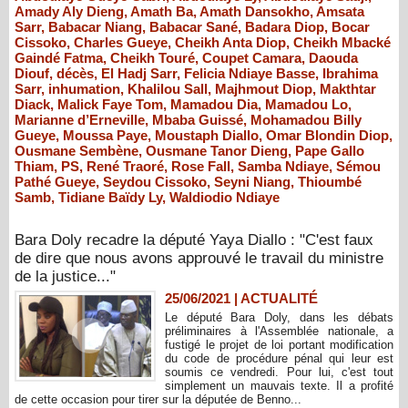
Amady Aly Dieng
,
Amath Ba
,
Amath Dansokho
,
Amsata
Sarr
,
Babacar Niang
,
Babacar Sané
,
Badara Diop
,
Bocar
Cissoko
,
Charles Gueye
,
Cheikh Anta Diop
,
Cheikh Mbacké
Gaindé Fatma
,
Cheikh Touré
,
Coupet Camara
,
Daouda
Diouf
,
décès
,
El Hadj Sarr
,
Felicia Ndiaye Basse
,
Ibrahima
Sarr
,
inhumation
,
Khalilou Sall
,
Majhmout Diop
,
Makthtar
Diack
,
Malick Faye Tom
,
Mamadou Dia
,
Mamadou Lo
,
Marianne d’Erneville
,
Mbaba Guissé
,
Mohamadou Billy
Gueye
,
Moussa Paye
,
Moustaph Diallo
,
Omar Blondin Diop
,
Ousmane Sembène
,
Ousmane Tanor Dieng
,
Pape Gallo
Thiam
,
PS
,
René Traoré
,
Rose Fall
,
Samba Ndiaye
,
Sémou
Pathé Gueye
,
Seydou Cissoko
,
Seyni Niang
,
Thioumbé
Samb
,
Tidiane Baïdy Ly
,
Waldiodio Ndiaye
Bara Doly recadre la député Yaya Diallo : "C'est faux
de dire que nous avons approuvé le travail du ministre
de la justice..."
25/06/2021
|
ACTUALITÉ
Le député Bara Doly, dans les débats
préliminaires à l'Assemblée nationale, a
fustigé le projet de loi portant modification
du code de procédure pénal qui leur est
soumis ce vendredi. Pour lui, c'est tout
simplement un mauvais texte. Il a profité
de cette occasion pour tirer sur la députée de Benno...