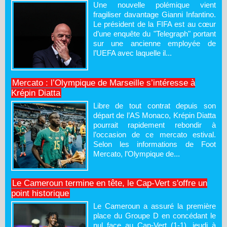
Une nouvelle polémique vient
fragiliser davantage Gianni Infantino.
Le président de la FIFA est au cœur
d’une enquête du "Telegraph" portant
sur une ancienne employée de
l’UEFA avec laquelle il...
Mercato : l’Olympique de Marseille s’intéresse à
Krépin Diatta
Libre de tout contrat depuis son
départ de l’AS Monaco, Krépin Diatta
pourrait rapidement rebondir à
l’occasion de ce mercato estival.
Selon les informations de Foot
Mercato, l’Olympique de...
Le Cameroun termine en tête, le Cap-Vert s'offre un
point historique
Le Cameroun a assuré la première
place du Groupe D en concédant le
nul face au Cap-Vert (1-1), jeudi à