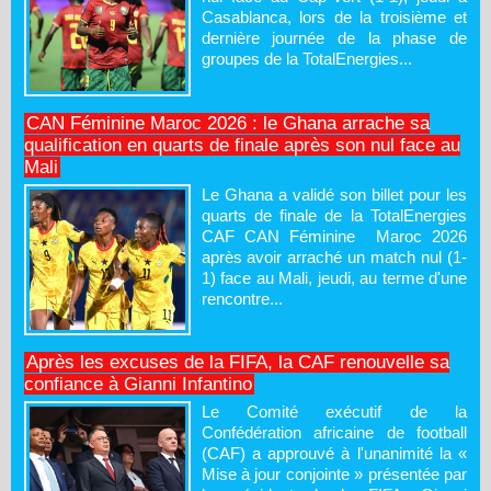
Casablanca, lors de la troisième et
dernière journée de la phase de
groupes de la TotalEnergies...
CAN Féminine Maroc 2026 : le Ghana arrache sa
qualification en quarts de finale après son nul face au
Mali
Le Ghana a validé son billet pour les
quarts de finale de la TotalEnergies
CAF CAN Féminine Maroc 2026
après avoir arraché un match nul (1-
1) face au Mali, jeudi, au terme d'une
rencontre...
Après les excuses de la FIFA, la CAF renouvelle sa
confiance à Gianni Infantino
Le Comité exécutif de la
Confédération africaine de football
(CAF) a approuvé à l'unanimité la «
Mise à jour conjointe » présentée par