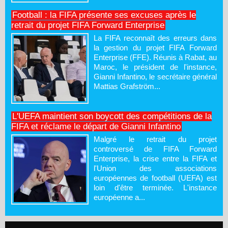
Football : la FIFA présente ses excuses après le
retrait du projet FIFA Forward Enterprise
La FIFA reconnaît des erreurs dans
la gestion du projet FIFA Forward
Enterprise (FFE). Réunis à Rabat, au
Maroc, le président de l'instance,
Gianni Infantino, le secrétaire général
Mattias Grafström...
L'UEFA maintient son boycott des compétitions de la
FIFA et réclame le départ de Gianni Infantino
Malgré le retrait du projet
controversé de FIFA Forward
Enterprise, la crise entre la FIFA et
l'Union des associations
européennes de football (UEFA) est
loin d'être terminée. L'instance
européenne a...