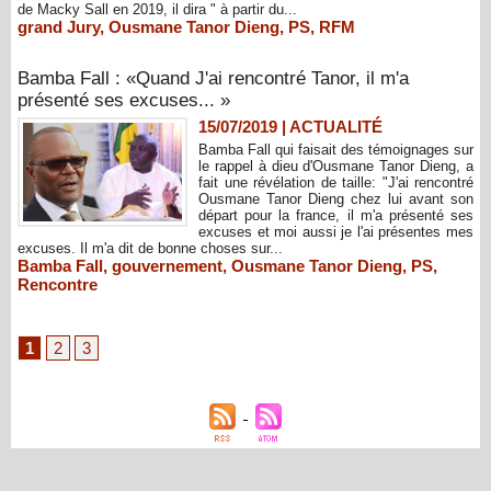
de Macky Sall en 2019, il dira " à partir du...
grand Jury
,
Ousmane Tanor Dieng
,
PS
,
RFM
Bamba Fall : «Quand J'ai rencontré Tanor, il m'a
présenté ses excuses... »
15/07/2019
|
ACTUALITÉ
Bamba Fall qui faisait des témoignages sur
le rappel à dieu d'Ousmane Tanor Dieng, a
fait une révélation de taille: "J'ai rencontré
Ousmane Tanor Dieng chez lui avant son
départ pour la france, il m'a présenté ses
excuses et moi aussi je l'ai présentes mes
excuses. Il m'a dit de bonne choses sur...
Bamba Fall
,
gouvernement
,
Ousmane Tanor Dieng
,
PS
,
Rencontre
1
2
3