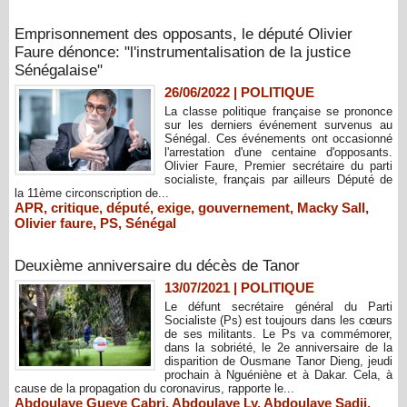
Emprisonnement des opposants, le député Olivier
Faure dénonce: "l'instrumentalisation de la justice
Sénégalaise"
26/06/2022
|
POLITIQUE
La classe politique française se prononce
sur les derniers événement survenus au
Sénégal. Ces événements ont occasionné
l'arrestation d'une centaine d'opposants.
Olivier Faure, Premier secrétaire du parti
socialiste, français par ailleurs Député de
la 11ème circonscription de...
APR
,
critique
,
député
,
exige
,
gouvernement
,
Macky Sall
,
Olivier faure
,
PS
,
Sénégal
Deuxième anniversaire du décès de Tanor
13/07/2021
|
POLITIQUE
Le défunt secrétaire général du Parti
Socialiste (Ps) est toujours dans les cœurs
de ses militants. Le Ps va commémorer,
dans la sobriété, le 2e anniversaire de la
disparition de Ousmane Tanor Dieng, jeudi
prochain à Nguéniène et à Dakar. Cela, à
cause de la propagation du coronavirus, rapporte le...
Abdoulaye Gueye Cabri
,
Abdoulaye Ly
,
Abdoulaye Sadji
,