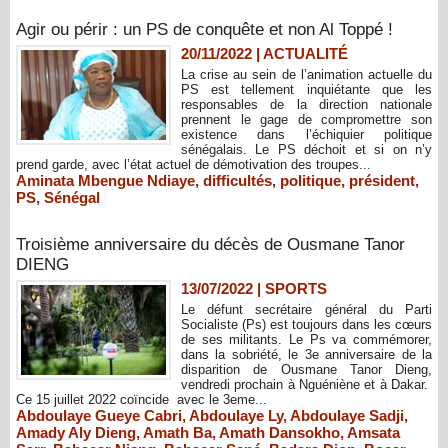
Agir ou périr : un PS de conquête et non Al Toppé !
20/11/2022
|
ACTUALITÉ
La crise au sein de l’animation actuelle du
PS est tellement inquiétante que les
responsables de la direction nationale
prennent le gage de compromettre son
existence dans l’échiquier politique
sénégalais. Le PS déchoit et si on n’y
prend garde, avec l’état actuel de démotivation des troupes...
Aminata Mbengue Ndiaye
,
difficultés
,
politique
,
président
,
PS
,
Sénégal
Troisième anniversaire du décès de Ousmane Tanor
DIENG
13/07/2022
|
SPORTS
Le défunt secrétaire général du Parti
Socialiste (Ps) est toujours dans les cœurs
de ses militants. Le Ps va commémorer,
dans la sobriété, le 3e anniversaire de la
disparition de Ousmane Tanor Dieng,
vendredi prochain à Nguéniène et à Dakar.
Ce 15 juillet 2022 coïncide avec le 3eme...
Abdoulaye Gueye Cabri
,
Abdoulaye Ly
,
Abdoulaye Sadji
,
Amady Aly Dieng
,
Amath Ba
,
Amath Dansokho
,
Amsata