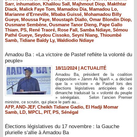
Sarr
,
inhumation
,
Khalilou Sall
,
Majhmout Diop
,
Makthtar
Diack
,
Malick Faye Tom
,
Mamadou Dia
,
Mamadou Lo
,
Marianne d’Erneville
,
Mbaba Guissé
,
Mohamadou Billy
Gueye
,
Moussa Paye
,
Moustaph Diallo
,
Omar Blondin Diop
,
Ousmane Sembène
,
Ousmane Tanor Dieng
,
Pape Gallo
Thiam
,
PS
,
René Traoré
,
Rose Fall
,
Samba Ndiaye
,
Sémou
Pathé Gueye
,
Seydou Cissoko
,
Seyni Niang
,
Thioumbé
Samb
,
Tidiane Baïdy Ly
,
Waldiodio Ndiaye
Amadou Ba : «La victoire de Pastef reflète la volonté du
peuple»
18/11/2024
|
ACTUALITÉ
Amadou Ba, président de la coalition
d'opposition « Jàmm Ak Njariñ », a déclaré
que la « victoire » de Pastef lors des
élections législatives anticipées de ce
dimanche traduisait la « volonté du peuple
» sénégalais. Selon l’ancien Premier
ministre, ce scrutin, qui place le parti au...
AFP
,
AND-JEF
,
Cheikh Tidiane Gadio
,
El Hadji Momar
Samb
,
LD
,
MPCL
,
PIT
,
PS
,
Sénégal
Élections législatives du 17 novembre : la Gauche
plurielle s'allie à Amadou Ba