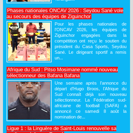
Phases nationales ONCAV 2026 : Seydou Sané vole
au secours des équipes de Ziguinchor
Pour les phases nationales de
l’ONCAV 2026, les équipes de
Ziguinchor engagées dans la
compétition ont reçu le soutien du
président du Casa Sports, Seydou
Sané. Le dirigeant sportif a remis
un...
Afrique du Sud : Pitso Mosimane nommé nouveau
sélectionneur des Bafana Bafana
Une semaine après l’annonce du
départ d’Hugo Broos, l’Afrique du
Sud connaît déjà son nouveau
sélectionneur. La Fédération sud-
africaine de football (SAFA) a
annoncé ce samedi 8 août la
nomination de...
Ligue 1 : la Linguère de Saint-Louis renouvelle sa