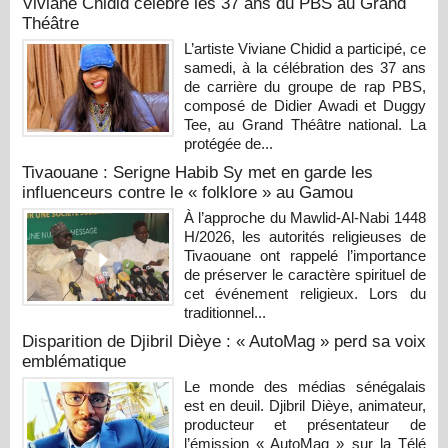
Viviane Chidid célèbre les 37 ans du PBS au Grand
Théâtre
L’artiste Viviane Chidid a participé, ce
samedi, à la célébration des 37 ans
de carrière du groupe de rap PBS,
composé de Didier Awadi et Duggy
Tee, au Grand Théâtre national. La
protégée de...
Tivaouane : Serigne Habib Sy met en garde les
influenceurs contre le « folklore » au Gamou
À l’approche du Mawlid-Al-Nabi 1448
H/2026, les autorités religieuses de
Tivaouane ont rappelé l’importance
de préserver le caractère spirituel de
cet événement religieux. Lors du
traditionnel...
Disparition de Djibril Dièye : « AutoMag » perd sa voix
emblématique
Le monde des médias sénégalais
est en deuil. Djibril Dièye, animateur,
producteur et présentateur de
l’émission « AutoMag » sur la Télé