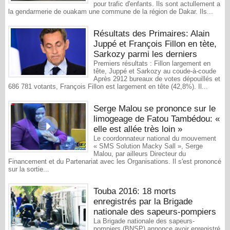
pour trafic d'enfants. Ils sont actullement a
la gendarmerie de ouakam une commune de la région de Dakar. Ils...
Résultats des Primaires: Alain
Juppé et François Fillon en tète,
Sarkozy parmi les derniers
Premiers résultats : Fillon largement en
tête, Juppé et Sarkozy au coude-à-coude
Après 2912 bureaux de votes dépouillés et
686 781 votants, François Fillon est largement en tête (42,8%). Il...
Serge Malou se prononce sur le
limogeage de Fatou Tambédou: «
elle est allée très loin »
Le coordonnateur national du mouvement
« SMS Solution Macky Sall », Serge
Malou, par ailleurs Directeur du
Financement et du Partenariat avec les Organisations. Il s'est prononcé
sur la sortie...
Touba 2016: 18 morts
enregistrés par la Brigade
nationale des sapeurs-pompiers
La Brigade nationale des sapeurs-
pompiers (BNSP) annonce avoir enregistré