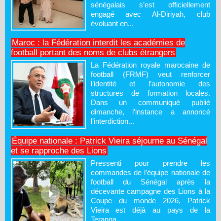
sénégalais s’est officiellement
engagé avec Al-Diriyah, club
évoluant en...
Maroc : la Fédération interdit les académies de
football portant des noms de clubs étrangers
La Fédération royale marocaine de
football (FRMF) veut renforcer
l’identité et l’autonomie des
structures de formation locales.
Dans un communiqué publié
dimanche, l’instance a annoncé
l’interdiction...
Équipe nationale : Patrick Vieira séjourne au Sénégal
et se rapproche des Lions
Pressenti pour prendre les
commandes de l’équipe nationale de
football du Sénégal après la
décevante campagne des Lions à la
Coupe du monde 2026, Patrick
Vieira est déjà au pays de la
Teranga....