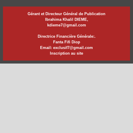
Gérant et Directeur Général de Publication
Ibrahima Khalil DIEME,
kdieme7@gmail.com
Directrice Financière Générale:.
Fanta Fifi Diop
Email: exclusif7@gmail.com
Inscription au site