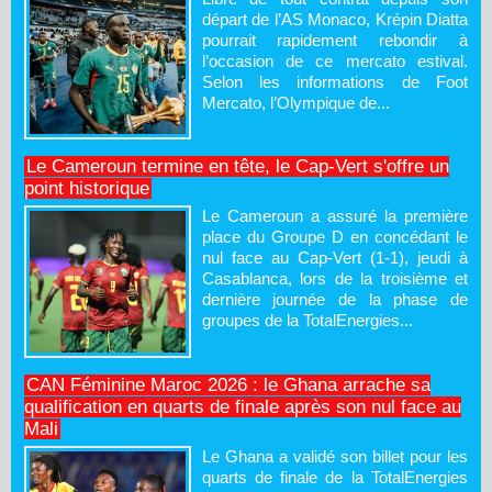
départ de l’AS Monaco, Krépin Diatta
pourrait rapidement rebondir à
l’occasion de ce mercato estival.
Selon les informations de Foot
Mercato, l’Olympique de...
Le Cameroun termine en tête, le Cap-Vert s'offre un
point historique
Le Cameroun a assuré la première
place du Groupe D en concédant le
nul face au Cap-Vert (1-1), jeudi à
Casablanca, lors de la troisième et
dernière journée de la phase de
groupes de la TotalEnergies...
CAN Féminine Maroc 2026 : le Ghana arrache sa
qualification en quarts de finale après son nul face au
Mali
Le Ghana a validé son billet pour les
quarts de finale de la TotalEnergies