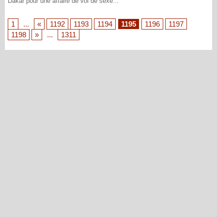
Dakar pour une affaire de vol de sexe...
1
...
«
1192
1193
1194
1195
1196
1197
1198
»
...
1311