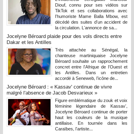
Diouf, connu pour ses vidéos sur
TikTok et ses collaborations avec
l'humoriste Mame Balla Mbow, est
décédé des suites d'un accident de
la circulation. L'annonce de sa...
Jocelyne Béroard plaide pour des vols directs entre
Dakar et les Antilles
Très attachée au Sénégal, la
chanteuse martiniquaise Jocelyne
Béroard souhaite un rapprochement
concret entre l'Afrique de l'Ouest et
les Antilles. Dans un entretien
accordé à Seneweb, l'icône de...
Jocelyne Béroard : « Kassav' continue de vivre
malgré l'absence de Jacob Desvarieux »
Figure emblématique du zouk et voix
féminine légendaire de Kassav',
Jocelyne Béroard continue de porter
haut les couleurs de la musique
antillaise. En tournée dans les
Caraïbes, l'artiste...