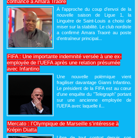
confiance à Amara Traoré
À l’approche du coup d’envoi de la
nouvelle saison de Ligue 1, la
Linguère de Saint-Louis a choisi de
miser sur la stabilité. Le club nordiste
a confirmé Amara Traoré au poste
d’entraîneur principal...
FIFA : Une importante indemnité versée à une ex-
employée de l’UEFA après une relation présumée
avec Infantino
Une nouvelle polémique vient
fragiliser davantage Gianni Infantino.
Le président de la FIFA est au cœur
d’une enquête du "Telegraph" portant
sur une ancienne employée de
l’UEFA avec laquelle il...
Mercato : l’Olympique de Marseille s’intéresse à
Krépin Diatta
Libre de tout contrat depuis son