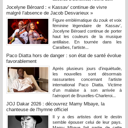
Jocelyne Béroard : « Kassav' continue de vivre
malgré l'absence de Jacob Desvarieux »
Figure emblématique du zouk et voix
féminine légendaire de Kassav',
Jocelyne Béroard continue de porter
haut les couleurs de la musique
antillaise. En tournée dans les
Caraïbes, l'artiste...
Paco Diatta hors de danger : son état de santé évolue
favorablement
Après plusieurs jours d'inquiétude,
les nouvelles sont désormais
rassurantes concernant l'artiste
international Paco Diatta. Victime
d'un malaise à son arrivée à
l'aéroport de Bruxelles-Charleroi...
JOJ Dakar 2026 : découvrez Mamy Mbaye, la
chanteuse de l'hymne officiel
Il y a des artistes dont le destin
semble épouser celui de leur pays.
Mamy Mbaye fait partie de cette