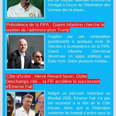
Sénégal à l’issue de l’élimination des
Lionnes dès la phase...
Présidence de la FIFA : Gianni Infantino cherche le
soutien de l'administration Trump
Fragilisé par une contestation
grandissante à quelques mois de
l'élection à la présidence de la FIFA,
Gianni Infantino chercherait
désormais un appui politique aux
États-Unis. Selon plusieurs médias...
Côte d'Ivoire : Hervé Renard favori, Didier
Deschamps cité… la FIF accélère la succession
d'Emerse Faé
Malgré un parcours historique au
Mondial 2026, Emerse Faé n'a pas
été reconduit à la tête de la Côte
d'Ivoire. Alors que la Fédération
ivoirienne de football s'active pour lui