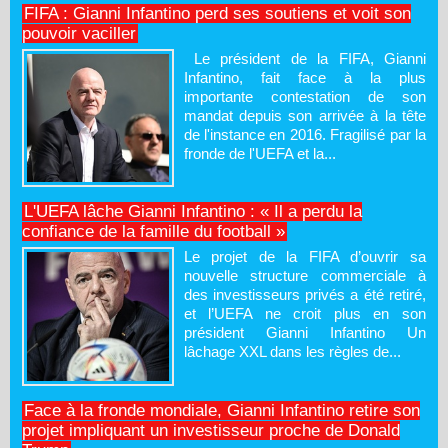
FIFA : Gianni Infantino perd ses soutiens et voit son
pouvoir vaciller
Le président de la FIFA, Gianni
Infantino, fait face à la plus
importante contestation de son
mandat depuis son arrivée à la tête
de l'instance en 2016. Fragilisé par la
fronde de l'UEFA et la...
L'UEFA lâche Gianni Infantino : « Il a perdu la
confiance de la famille du football »
Le projet de la FIFA d’ouvrir sa
nouvelle structure commerciale à
des investisseurs privés a été retiré,
et l’UEFA ne croit plus en son
président Gianni Infantino Un
lâchage XXL dans les règles de...
Face à la fronde mondiale, Gianni Infantino retire son
projet impliquant un investisseur proche de Donald