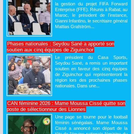
la gestion du projet FIFA Forward
Enterprise (FFE). Réunis à Rabat, au
Maroc, le président de l'instance,
Gianni Infantino, le secrétaire général
Mattias Grafström...
Phases nationales : Seydou Sané a apporté son
soutien aux cinq équipes de Ziguinchor
Le président du Casa Sports,
Seydou Sané, a remis un important
soutien en faveur des cinq équipes
de Ziguinchor qui représenteront la
région lors des prochaines phases
nationales. Dans une...
CAN féminine 2026 : Mame Moussa Cissé quitte son
poste de sélectionneur des Lionnes
Une page se tourne pour le football
féminin sénégalais. Mame Moussa
Cissé a annoncé son départ de la
tête de l’équipe nationale féminine du