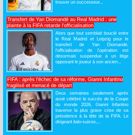
trouver un successeur...
Transfert de Yan Diomandé au Real Madrid : une
plainte à la FIFA retarde l'officialisation
Alors que tout semblait bouclé entre
le Real Madrid et Leipzig pour le
transfert de Yan Diomandé,
l'officialisation de l'opération est
désormais suspendue à un litige
opposant le joueur à son ancien...
FIFA : après l'échec de sa réforme, Gianni Infantino
fragilisé et menacé de départ
Deux semaines seulement après
avoir célébré le succès de la Coupe
du monde 2026, Gianni Infantino
traverse la plus grave crise de sa
présidence à la tête de la FIFA. Le
dirigeant italo-suisse,...