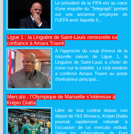
Le président de la FIFA est au cœur
d’une enquête du "Telegraph" portant
sur une ancienne employée de
l’UEFA avec laquelle il...
Ligue 1 : la Linguère de Saint-Louis renouvelle sa
confiance à Amara Traoré
À l’approche du coup d’envoi de la
nouvelle saison de Ligue 1, la
Linguère de Saint-Louis a choisi de
miser sur la stabilité. Le club nordiste
a confirmé Amara Traoré au poste
d’entraîneur principal...
Mercato : l’Olympique de Marseille s’intéresse à
Krépin Diatta
Libre de tout contrat depuis son
départ de l’AS Monaco, Krépin Diatta
pourrait rapidement rebondir à
l’occasion de ce mercato estival.
Selon les informations de Foot