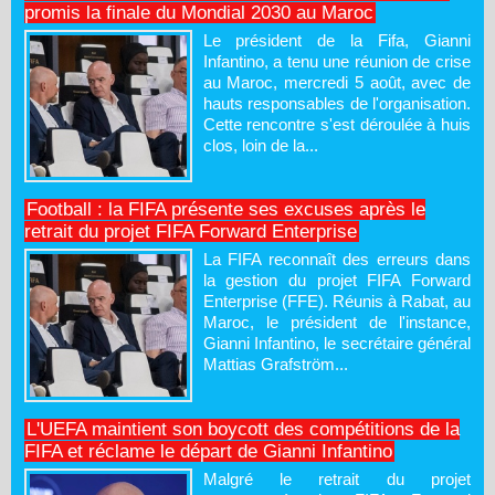
promis la finale du Mondial 2030 au Maroc
Le président de la Fifa, Gianni
Infantino, a tenu une réunion de crise
au Maroc, mercredi 5 août, avec de
hauts responsables de l'organisation.
Cette rencontre s'est déroulée à huis
clos, loin de la...
Football : la FIFA présente ses excuses après le
retrait du projet FIFA Forward Enterprise
La FIFA reconnaît des erreurs dans
la gestion du projet FIFA Forward
Enterprise (FFE). Réunis à Rabat, au
Maroc, le président de l'instance,
Gianni Infantino, le secrétaire général
Mattias Grafström...
L'UEFA maintient son boycott des compétitions de la
FIFA et réclame le départ de Gianni Infantino
Malgré le retrait du projet