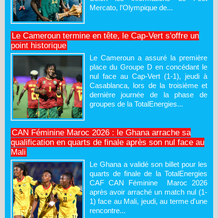
Mercato, l’Olympique de...
Le Cameroun termine en tête, le Cap-Vert s'offre un
point historique
Le Cameroun a assuré la première
place du Groupe D en concédant le
nul face au Cap-Vert (1-1), jeudi à
Casablanca, lors de la troisième et
dernière journée de la phase de
groupes de la TotalEnergies...
CAN Féminine Maroc 2026 : le Ghana arrache sa
qualification en quarts de finale après son nul face au
Mali
Le Ghana a validé son billet pour les
quarts de finale de la TotalEnergies
CAF CAN Féminine Maroc 2026
après avoir arraché un match nul (1-
1) face au Mali, jeudi, au terme d'une
rencontre...