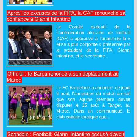
Après les excuses de la FIFA, la CAF renouvelle sa
confiance à Gianni Infantino
Le Comité exécutif de la
Confédération africaine de football
(CAF) a approuvé à l'unanimité la «
Mise à jour conjointe » présentée par
le président de la FIFA, Gianni
Infantino, et le secrétaire...
Officiel : le Barça renonce à son déplacement au
Maroc
Le FC Barcelone a annoncé, ce jeudi
6 août, l'annulation du match amical
que son équipe première devait
disputer le 15 août à Tanger, au
Maroc. Dans un communiqué, le
club catalan explique que...
Scandale : Football: Gianni Infantino accusé d'avoir