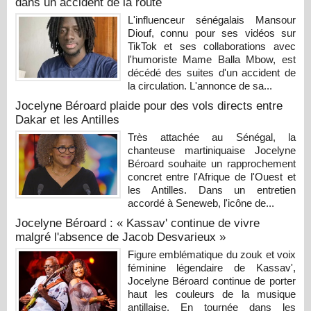
dans un accident de la route
L'influenceur sénégalais Mansour
Diouf, connu pour ses vidéos sur
TikTok et ses collaborations avec
l'humoriste Mame Balla Mbow, est
décédé des suites d'un accident de
la circulation. L'annonce de sa...
Jocelyne Béroard plaide pour des vols directs entre
Dakar et les Antilles
Très attachée au Sénégal, la
chanteuse martiniquaise Jocelyne
Béroard souhaite un rapprochement
concret entre l'Afrique de l'Ouest et
les Antilles. Dans un entretien
accordé à Seneweb, l'icône de...
Jocelyne Béroard : « Kassav' continue de vivre
malgré l'absence de Jacob Desvarieux »
Figure emblématique du zouk et voix
féminine légendaire de Kassav',
Jocelyne Béroard continue de porter
haut les couleurs de la musique
antillaise. En tournée dans les