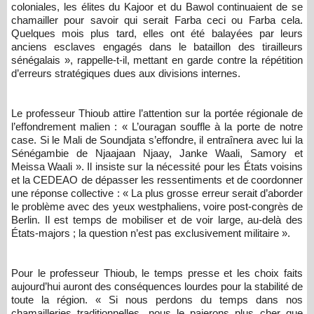
coloniales, les élites du Kajoor et du Bawol continuaient de se
chamailler pour savoir qui serait Farba ceci ou Farba cela.
Quelques mois plus tard, elles ont été balayées par leurs
anciens esclaves engagés dans le bataillon des tirailleurs
sénégalais », rappelle-t-il, mettant en garde contre la répétition
d’erreurs stratégiques dues aux divisions internes.
Le professeur Thioub attire l’attention sur la portée régionale de
l’effondrement malien : « L’ouragan souffle à la porte de notre
case. Si le Mali de Soundjata s’effondre, il entraînera avec lui la
Sénégambie de Njaajaan Njaay, Janke Waali, Samory et
Meissa Waali ». Il insiste sur la nécessité pour les États voisins
et la CEDEAO de dépasser les ressentiments et de coordonner
une réponse collective : « La plus grosse erreur serait d’aborder
le problème avec des yeux westphaliens, voire post-congrès de
Berlin. Il est temps de mobiliser et de voir large, au-delà des
États-majors ; la question n’est pas exclusivement militaire ».
Pour le professeur Thioub, le temps presse et les choix faits
aujourd’hui auront des conséquences lourdes pour la stabilité de
toute la région. « Si nous perdons du temps dans nos
chamailleries traditionnelles, nous le paierons plus cher que