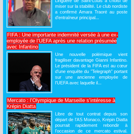
Linguère de Saint-Louis a choisi de
miser sur la stabilité. Le club nordiste
a confirmé Amara Traoré au poste
d’entraîneur principal...
FIFA : Une importante indemnité versée à une ex-
employée de l’UEFA après une relation présumée
avec Infantino
Une nouvelle polémique vient
fragiliser davantage Gianni Infantino.
Le président de la FIFA est au cœur
d’une enquête du "Telegraph" portant
sur une ancienne employée de
l’UEFA avec laquelle il...
Mercato : l’Olympique de Marseille s’intéresse à
Krépin Diatta
Libre de tout contrat depuis son
départ de l’AS Monaco, Krépin Diatta
pourrait rapidement rebondir à
l’occasion de ce mercato estival.