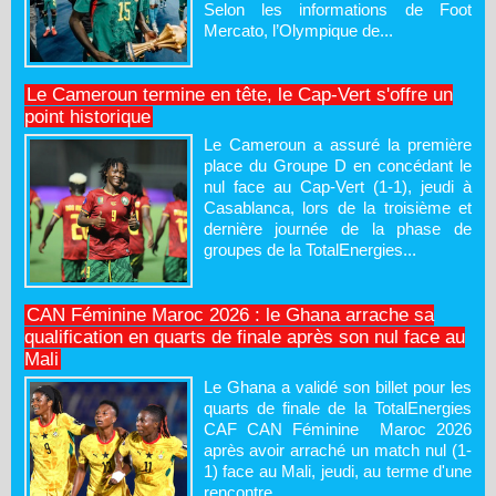
Selon les informations de Foot
Mercato, l’Olympique de...
Le Cameroun termine en tête, le Cap-Vert s'offre un
point historique
Le Cameroun a assuré la première
place du Groupe D en concédant le
nul face au Cap-Vert (1-1), jeudi à
Casablanca, lors de la troisième et
dernière journée de la phase de
groupes de la TotalEnergies...
CAN Féminine Maroc 2026 : le Ghana arrache sa
qualification en quarts de finale après son nul face au
Mali
Le Ghana a validé son billet pour les
quarts de finale de la TotalEnergies
CAF CAN Féminine Maroc 2026
après avoir arraché un match nul (1-
1) face au Mali, jeudi, au terme d'une
rencontre...