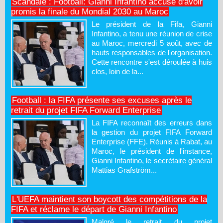
Scandale : Football: Gianni Infantino accusé d'avoir
promis la finale du Mondial 2030 au Maroc
Le président de la Fifa, Gianni
Infantino, a tenu une réunion de crise
au Maroc, mercredi 5 août, avec de
hauts responsables de l'organisation.
Cette rencontre s'est déroulée à huis
clos, loin de la...
Football : la FIFA présente ses excuses après le
retrait du projet FIFA Forward Enterprise
La FIFA reconnaît des erreurs dans
la gestion du projet FIFA Forward
Enterprise (FFE). Réunis à Rabat, au
Maroc, le président de l'instance,
Gianni Infantino, le secrétaire général
Mattias Grafström...
L'UEFA maintient son boycott des compétitions de la
FIFA et réclame le départ de Gianni Infantino
Malgré le retrait du projet