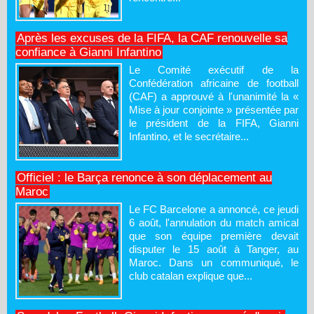
Après les excuses de la FIFA, la CAF renouvelle sa
confiance à Gianni Infantino
Le Comité exécutif de la
Confédération africaine de football
(CAF) a approuvé à l'unanimité la «
Mise à jour conjointe » présentée par
le président de la FIFA, Gianni
Infantino, et le secrétaire...
Officiel : le Barça renonce à son déplacement au
Maroc
Le FC Barcelone a annoncé, ce jeudi
6 août, l'annulation du match amical
que son équipe première devait
disputer le 15 août à Tanger, au
Maroc. Dans un communiqué, le
club catalan explique que...