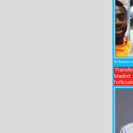
lui trouver 
Transfe
Madrid :
l'officia