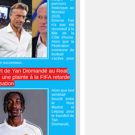
parcours
historique au
Mondial
2026,
Emerse Faé
n'a pas été
reconduit à la
tête de la
Côte d'Ivoire.
Alors que la
Fédération
ivoirienne de
football
s'active pour
un successeur...
rt de Yan Diomandé au Real
 une plainte à la FIFA retarde
lisation
Alors que tout
semblait
bouclé entre
le Real
Madrid et
Leipzig pour
le transfert de
Yan
Diomandé,