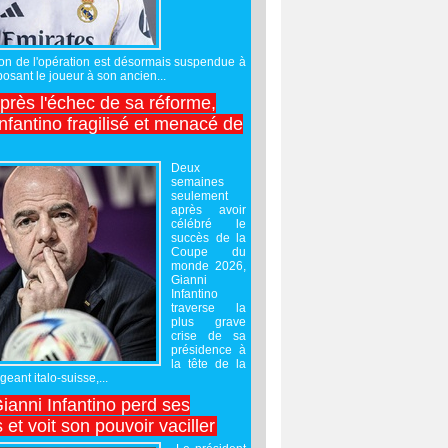
sation de l'opération est désormais suspendue à
posant le joueur à son ancien...
après l'échec de sa réforme,
nfantino fragilisé et menacé de
Deux
semaines
seulement
après avoir
célébré le
succès de la
Coupe du
monde 2026,
Gianni
Infantino
traverse la
plus grave
crise de sa
présidence à
la tête de la
geant italo-suisse,...
Gianni Infantino perd ses
 et voit son pouvoir vaciller