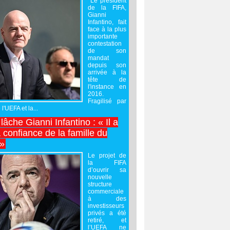
Le président
de la FIFA,
Gianni
Infantino, fait
face à la plus
importante
contestation
de son
mandat
depuis son
arrivée à la
tête de
l'instance en
2016.
Fragilisé par
 l'UEFA et la...
âche Gianni Infantino : « Il a
 confiance de la famille du
 »
Le projet de
la FIFA
d’ouvrir sa
nouvelle
structure
commerciale
à des
investisseurs
privés a été
retiré, et
l’UEFA ne