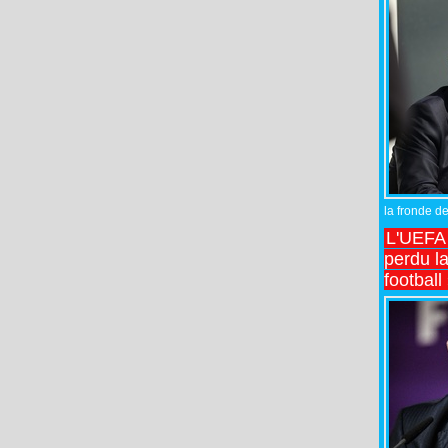
la fronde de
L'UEFA l
perdu la
football