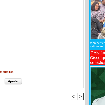
représente
nationales.
CAN fé
Cissé q
sélecti
mmentaires
<
>