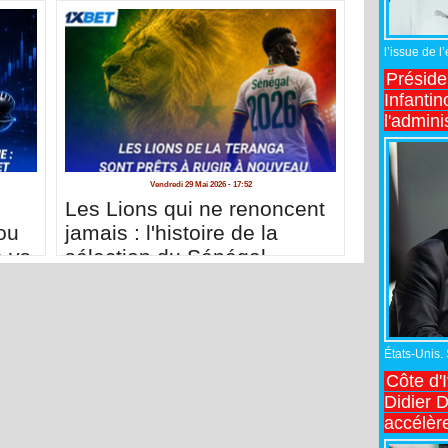
l’issue de l
Préside
Infantin
l'admini
Vendredi 29 Mai 2026 - 17:52
Les Lions qui ne renoncent
ou
jamais : l'histoire de la
e vs
sélection du Sénégal
États-Unis.
Côte d'
Didier 
accélèr