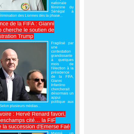
nationale
féminine du
Sénégal à
’élimination des Lionnes dès la phase...
nce de la FIFA : Gianni
o cherche le soutien de
stration Trump
Fragilisé par
une
contestation
grandissante
à quelques
mois de
l'élection à la
présidence
de la FIFA,
Gianni
Infantino
chercherait
désormais un
appui
politique aux
 Selon plusieurs médias...
Ivoire : Hervé Renard favori,
Deschamps cité… la FIF
e la succession d'Emerse Faé
Malgré un