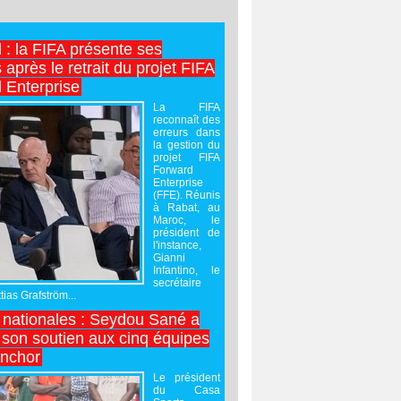
l : la FIFA présente ses
après le retrait du projet FIFA
 Enterprise
La FIFA
reconnaît des
erreurs dans
la gestion du
projet FIFA
Forward
Enterprise
(FFE). Réunis
à Rabat, au
Maroc, le
président de
l'instance,
Gianni
Infantino, le
secrétaire
ias Grafström...
nationales : Seydou Sané a
 son soutien aux cinq équipes
inchor
Le président
du Casa