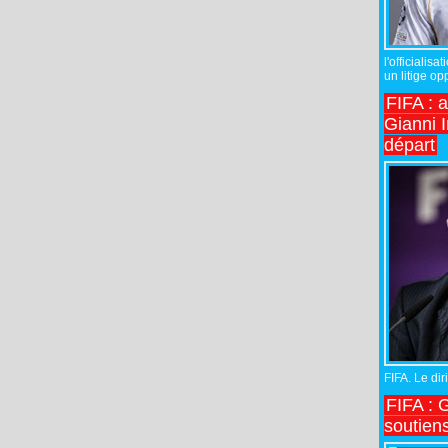
l'officiali
un litige op
FIFA : 
Gianni I
départ
FIFA. Le diri
FIFA : 
soutiens