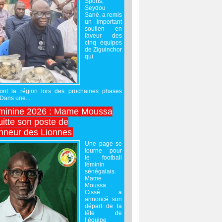
Sports,
Seydou
Sané, a remis
un important
soutien en
faveur des
cinq équipes
de Ziguinchor
qui
ront la région lors des prochaines phases
 Dans une...
minine 2026 : Mame Moussa
uitte son poste de
onneur des Lionnes
Une page se
tourne pour
le football
féminin
sénégalais.
Mame
Moussa
Cissé a
annoncé son
départ de la
tête de
l’équipe