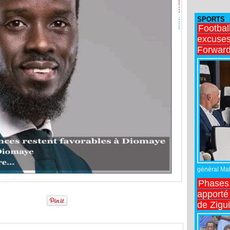
SPORTS
Footbal
excuses 
Forward
général Matt
Phases 
apporté
de Zigu