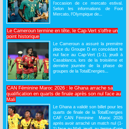
l’occasion de ce mercato estival.
Selon les informations de Foot
Mercato, l’Olympique de...
Le Cameroun termine en tête, le Cap-Vert s'offre un
point historique
Le Cameroun a assuré la première
place du Groupe D en concédant le
nul face au Cap-Vert (1-1), jeudi à
Casablanca, lors de la troisième et
dernière journée de la phase de
groupes de la TotalEnergies...
CAN Féminine Maroc 2026 : le Ghana arrache sa
qualification en quarts de finale après son nul face au
Mali
Le Ghana a validé son billet pour les
quarts de finale de la TotalEnergies
CAF CAN Féminine Maroc 2026
après avoir arraché un match nul (1-
1) face au Mali, jeudi, au terme d'une