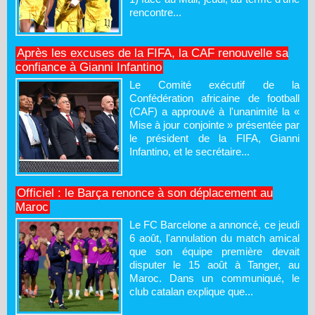
rencontre...
Après les excuses de la FIFA, la CAF renouvelle sa
confiance à Gianni Infantino
Le Comité exécutif de la
Confédération africaine de football
(CAF) a approuvé à l'unanimité la «
Mise à jour conjointe » présentée par
le président de la FIFA, Gianni
Infantino, et le secrétaire...
Officiel : le Barça renonce à son déplacement au
Maroc
Le FC Barcelone a annoncé, ce jeudi
6 août, l'annulation du match amical
que son équipe première devait
disputer le 15 août à Tanger, au
Maroc. Dans un communiqué, le
club catalan explique que...