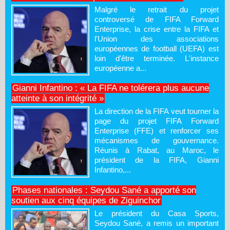
Malgré le retrait du projet
controversé de FIFA Forward
Enterprise, la crise entre la FIFA et
l'Union des associations
européennes de football (UEFA) est
loin d'être terminée. L'instance
européenne a...
Gianni Infantino : « La FIFA ne tolérera plus aucune
atteinte à son intégrité »
La direction de la FIFA veut tourner la
page du projet FIFA Forward
Enterprise (FFE) et renforcer ses
mécanismes de gouvernance.
Réunis à Rabat, au Maroc, le
président de la FIFA, Gianni
Infantino,...
Phases nationales : Seydou Sané a apporté son
soutien aux cinq équipes de Ziguinchor
Le président du Casa Sports,
Seydou Sané, a remis un important