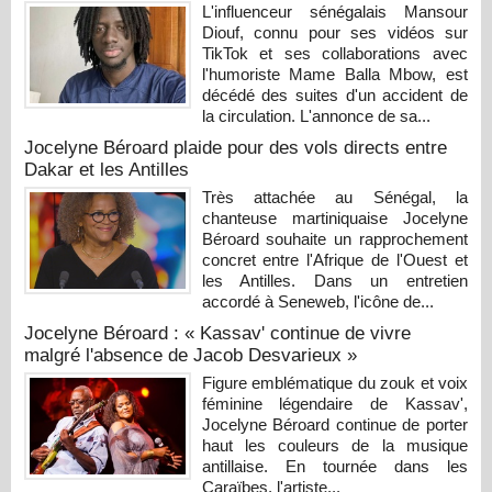
L'influenceur sénégalais Mansour
Diouf, connu pour ses vidéos sur
TikTok et ses collaborations avec
l'humoriste Mame Balla Mbow, est
décédé des suites d'un accident de
la circulation. L'annonce de sa...
Jocelyne Béroard plaide pour des vols directs entre
Dakar et les Antilles
Très attachée au Sénégal, la
chanteuse martiniquaise Jocelyne
Béroard souhaite un rapprochement
concret entre l'Afrique de l'Ouest et
les Antilles. Dans un entretien
accordé à Seneweb, l'icône de...
Jocelyne Béroard : « Kassav' continue de vivre
malgré l'absence de Jacob Desvarieux »
Figure emblématique du zouk et voix
féminine légendaire de Kassav',
Jocelyne Béroard continue de porter
haut les couleurs de la musique
antillaise. En tournée dans les
Caraïbes, l'artiste...