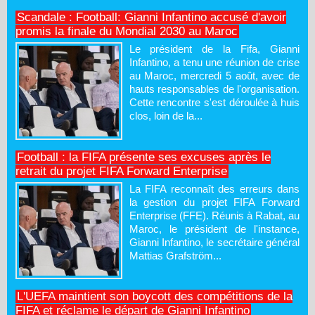
Scandale : Football: Gianni Infantino accusé d'avoir
promis la finale du Mondial 2030 au Maroc
Le président de la Fifa, Gianni
Infantino, a tenu une réunion de crise
au Maroc, mercredi 5 août, avec de
hauts responsables de l'organisation.
Cette rencontre s'est déroulée à huis
clos, loin de la...
Football : la FIFA présente ses excuses après le
retrait du projet FIFA Forward Enterprise
La FIFA reconnaît des erreurs dans
la gestion du projet FIFA Forward
Enterprise (FFE). Réunis à Rabat, au
Maroc, le président de l'instance,
Gianni Infantino, le secrétaire général
Mattias Grafström...
L'UEFA maintient son boycott des compétitions de la
FIFA et réclame le départ de Gianni Infantino