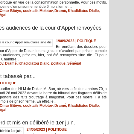
 drogue en vue de la consommation personnelle. Pour ces motifs,
 peine d'emprisonnement de 6 mois ferme. ...
 Omar Bitèye
,
cocktails Molotov
,
Dramé
,
Khadidiatou Diallo
,
égal
les audiences de la cour d’Appel renvoyées
19/09/2023
|
POLITIQUE
En enrôlant des dossiers pour
r d’Appel de Dakar, les magistrats n’avaient pas pris en compte
les audiences, prévues, hier, ont été renvoyées sine die. Et pour
a Chambre...
ov
,
Dramé
,
Khadidiatou Diallo
,
politique
,
Sénégal
t tabassé par...
OLITIQUE
uartier des HLM de Dakar, M. Sarr, né vers la fin des années 70, a
jeudi 26 mai 2023 devant la barre du tribunal des flagrants délits de
ondre des faits d'outrage à magistrat. Pour ces motifs, il a été
ois de prison ferme. En effet, le...
 Omar Bitèye
,
cocktails Molotov
,
Dramé
,
Khadidiatou Diallo
,
égal
rdict mis en délibéré le 1er juin.
24/05/2023
|
POLITIQUE