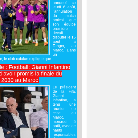
annoncé, ce
jeudi 6 août,
l'annulation
du match
amical que
son équipe
première
devait
disputer le 15
août à
Tanger, au
Maroc. Dans
un
 le club catalan explique que...
e : Football: Gianni Infantino
'avoir promis la finale du
 2030 au Maroc
Le président
de la Fifa,
Gianni
Infantino, a
tenu une
réunion de
crise au
Maroc,
mercredi 5
août, avec de
hauts
responsables