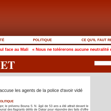
TÉ
POLITIQUE
CE QU'IL FAUT R
ali
« Nous ne tolérerons aucune neutralité dans l’app
NET
accuse les agents de la police d'avoir vidé
OLITIQUE
or, le prévenu Bouna S. N. âgé de 53 ans a été attrait devant le
ibunal des flagrants délits de Dakar pour répondre des faits d'offre