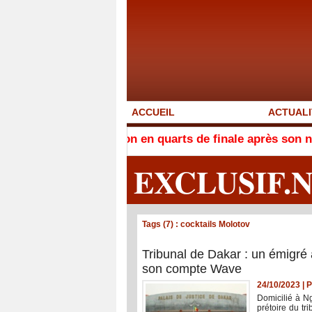
ACCUEIL
ACTUALI
ualification en quarts de finale après son nul face au M
EXCLUSIF.
Tags (7) : cocktails Molotov
Tribunal de Dakar : un émigré 
son compte Wave
24/10/2023
|
P
Domicilié à Ng
prétoire du tr