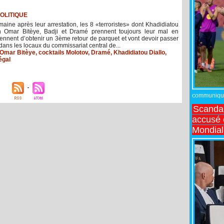
OLITIQUE
aine après leur arrestation, les 8 «terroristes» dont Khadidiatou
h Omar Bitèye, Badji et Dramé prennent toujours leur mal en
viennent d’obtenir un 3ème retour de parquet et vont devoir passer
 dans les locaux du commissariat central de...
 Omar Bitèye
,
cocktails Molotov
,
Dramé
,
Khadidiatou Diallo
,
égal
communiqué,
Scandal
accusé d
Mondial