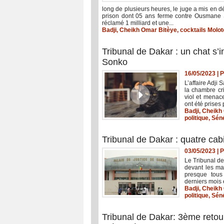
long de plusieurs heures, le juge a mis en dé
prison dont 05 ans ferme contre Ousmane S
réclamé 1 milliard et une...
Badji
,
Cheikh Omar Bitèye
,
cocktails Molot
Tribunal de Dakar : un chat s’
Sonko
16/05/2023
|
P
L’affaire Adji
la chambre cr
viol et menace
ont été prises 
Badji
,
Cheikh
politique
,
Sén
Tribunal de Dakar : quatre cab
03/05/2023
|
P
Le Tribunal d
devant les ma
presque tous 
derniers mois e
Badji
,
Cheikh
politique
,
Sén
Tribunal de Dakar: 3ème retour