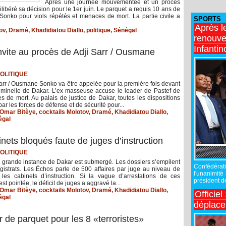
Après une journée mouvementée et un procès
libéré sa décision pour le 1er juin. Le parquet a requis 10 ans de
onko pour viols répétés et menaces de mort. La partie civile a
SPORTS
Après l
ov
,
Dramé
,
Khadidiatou Diallo
,
politique
,
Sénégal
renouve
Infantin
invite au procès de Adji Sarr / Ousmane
OLITIQUE
 Sarr / Ousmane Sonko va être appelée pour la première fois devant
iminelle de Dakar. L’ex masseuse accuse le leader de Pastef de
s de mort. Au palais de justice de Dakar, toutes les dispositions
par les forces de défense et de sécurité pour...
 Omar Bitèye
,
cocktails Molotov
,
Dramé
,
Khadidiatou Diallo
,
égal
inets bloqués faute de juges d’instruction
OLITIQUE
e grande instance de Dakar est submergé. Les dossiers s’empilent
Confédérati
gistrats. Les Échos parle de 500 affaires par juge au niveau de
l'unanimité
les cabinets d’instruction. Si la vague d’arrestations de ces
président de
st pointée, le déficit de juges a aggravé la...
 Omar Bitèye
,
cocktails Molotov
,
Dramé
,
Khadidiatou Diallo
,
Officiel
égal
déplac
 de parquet pour les 8 «terroristes»