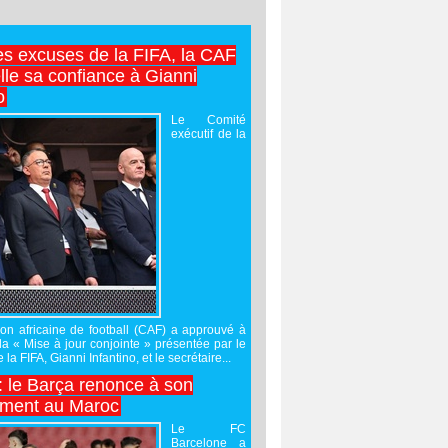
es excuses de la FIFA, la CAF
lle sa confiance à Gianni
o
Le Comité
exécutif de la
on africaine de football (CAF) a approuvé à
 la « Mise à jour conjointe » présentée par le
 la FIFA, Gianni Infantino, et le secrétaire...
 : le Barça renonce à son
ement au Maroc
Le FC
Barcelone a