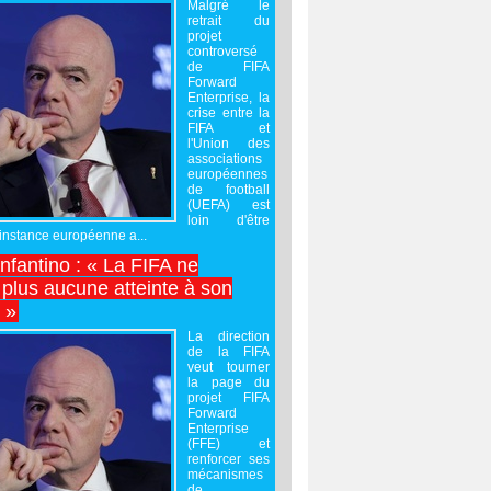
Malgré le
retrait du
projet
controversé
de FIFA
Forward
Enterprise, la
crise entre la
FIFA et
l'Union des
associations
européennes
de football
(UEFA) est
loin d'être
'instance européenne a...
Infantino : « La FIFA ne
 plus aucune atteinte à son
é »
La direction
de la FIFA
veut tourner
la page du
projet FIFA
Forward
Enterprise
(FFE) et
renforcer ses
mécanismes
de