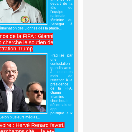
départ de la
tête de
l’équipe
nationale
féminine du
Sénégal à
’élimination des Lionnes dès la phase...
nce de la FIFA : Gianni
o cherche le soutien de
stration Trump
Fragilisé par
une
contestation
grandissante
à quelques
mois de
l'élection à la
présidence
de la FIFA,
Gianni
Infantino
chercherait
désormais un
appui
politique aux
 Selon plusieurs médias...
Ivoire : Hervé Renard favori,
Deschamps cité… la FIF