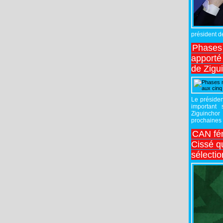
président de
Phases 
apporté
de Zigu
Le préside
important
Ziguincho
prochaines 
CAN fé
Cissé q
sélecti