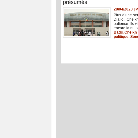
présumés
28/04/2023
|
P
Plus d’une sem
Diallo, Cheik
patience. Ils 
encore la nuit
Badji
,
Cheikh
politique
,
Sén