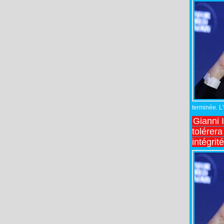
terminée. L
Gianni 
tolérera
intégrit