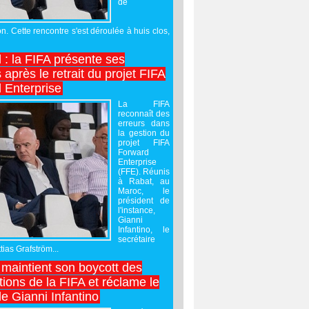
de
on. Cette rencontre s'est déroulée à huis clos,
l : la FIFA présente ses
après le retrait du projet FIFA
 Enterprise
La FIFA
reconnaît des
erreurs dans
la gestion du
projet FIFA
Forward
Enterprise
(FFE). Réunis
à Rabat, au
Maroc, le
président de
l'instance,
Gianni
Infantino, le
secrétaire
ias Grafström...
maintient son boycott des
ions de la FIFA et réclame le
e Gianni Infantino