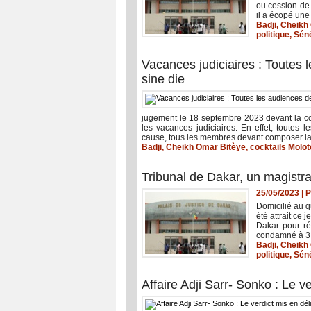
ou cession de
il a écopé une
Badji
,
Cheikh
politique
,
Sén
Vacances judiciaires : Toutes 
sine die
jugement le 18 septembre 2023 devant la cou
les vacances judiciaires. En effet, toutes 
cause, tous les membres devant composer l
Badji
,
Cheikh Omar Bitèye
,
cocktails Molot
Tribunal de Dakar, un magistra
25/05/2023
|
P
Domicilié au q
été attrait ce 
Dakar pour rép
condamné à 3 m
Badji
,
Cheikh
politique
,
Sén
Affaire Adji Sarr- Sonko : Le ve