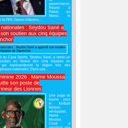
gouvernance.
Réunis à
Rabat, au
Maroc, le
 la FIFA, Gianni Infantino,...
nationales : Seydou Sané a
 son soutien aux cinq équipes
inchor
nt du Casa Sports, Seydou Sané, a remis un
 soutien en faveur des cinq équipes de
r qui représenteront la région lors des
phases nationales. Dans une...
minine 2026 : Mame Moussa
uitte son poste de
onneur des Lionnes
Une page se
tourne pour
le football
féminin
sénégalais.
Mame
Moussa
Cissé a
annoncé son