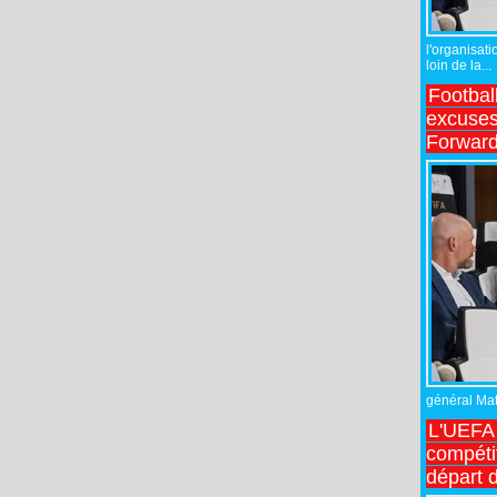
l'organisati
loin de la...
Footbal
excuses 
Forward
général Matt
L'UEFA 
compétit
départ d