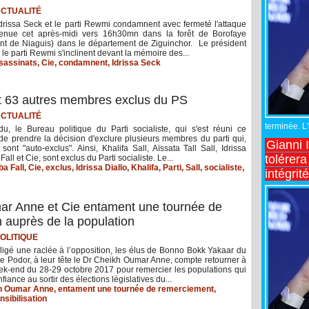
CTUALITÉ
Idrissa Seck et le parti Rewmi condamnent avec fermeté l'attaque
enue cet après-midi vers 16h30mn dans la forêt de Borofaye
nt de Niaguis) dans le département de Ziguinchor. Le président
t le parti Rewmi s'inclinent devant la mémoire des...
sassinats
,
Cie
,
condamnent
,
Idrissa Seck
l et 63 autres membres exclus du PS
CTUALITÉ
terminée. L
, le Bureau politique du Parti socialiste, qui s'est réuni ce
de prendre la décision d'exclure plusieurs membres du parti qui,
Gianni 
sont "auto-exclus". Ainsi, Khalifa Sall, Aïssata Tall Sall, Idrissa
tolérera
all et Cie, sont exclus du Parti socialiste. Le...
a Fall
,
Cie
,
exclus
,
Idrissa Diallo
,
Khalifa
,
Parti
,
Sall
,
socialiste
,
intégrit
ar Anne et Cie entament une tournée de
n auprès de la population
OLITIQUE
fligé une raclée à l’opposition, les élus de Bonno Bokk Yakaar du
e Podor, à leur tête le Dr Cheikh Oumar Anne, compte retourner à
ek-end du 28-29 octobre 2017 pour remercier les populations qui
onfiance au sortir des élections législatives du...
h Oumar Anne
,
entament une tournée de remerciement
,
nsibilisation