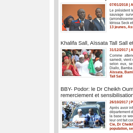
07/01/2018
|
A
Le président 
sauvage surv
(arrondisseme
Idrissa Seck e
13 jeunes
,
As
Khalifa Sall, Aïssata Tall Sal
31/12/2017
|
A
Comme attendu
samedi, vient 
selon eux, se 
Diallo, Bamba F
Aïssata
,
Bamb
Tall Sall
BBY- Podor: le Dr Cheikh Oum
remerciement et sensibilisatio
26/10/2017
|
P
Après avoir in
département d
la base ce we
leur ont fait c
Cie
,
Dr Cheik
population
,
se