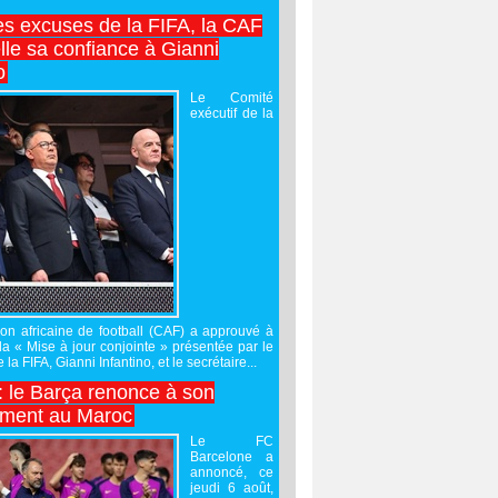
es excuses de la FIFA, la CAF
lle sa confiance à Gianni
o
Le Comité
exécutif de la
on africaine de football (CAF) a approuvé à
 la « Mise à jour conjointe » présentée par le
 la FIFA, Gianni Infantino, et le secrétaire...
 : le Barça renonce à son
ement au Maroc
Le FC
Barcelone a
annoncé, ce
jeudi 6 août,