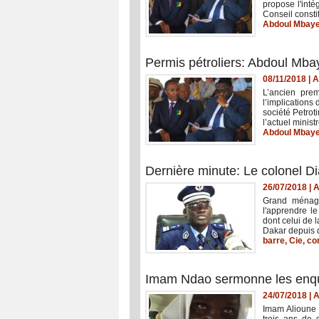
propose l'int
Conseil consti
Abdoul Mbay
Permis pétroliers: Abdoul Mba
08/11/2018
|
A
L’ancien prem
l’implications 
société Petrot
l’actuel minist
Abdoul Mbay
Dernière minute: Le colonel D
26/07/2018
|
A
Grand ménage
l'apprendre l
dont celui de 
Dakar depuis q
barre
,
Cie
,
co
Imam Ndao sermonne les enquê
24/07/2018
|
A
Imam Alioune 
trois ans de 