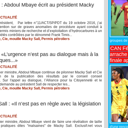
s : Abdoul Mbaye écrit au président Macky
CTUALITÉ
résident, Par lettre n°11/ACT/SP/PDT du 19 octobre 2016, j’ai
attention sur de graves anomalies de procédure ayant conduit à
permis miniers de recherche et d’exploitation d’hydrocarbures à un
étés contrôlées par le dénommé Frank Timis...
e
,
Cie
,
mouille Macky Sall
,
Permis pétroliers
groupes de 
CAN Fé
L’urgence n’est pas au dialogue mais à la
arrache 
iques...»
finale a
CTUALITÉ
er ministre, Abdoul Mbaye continue de pilonner Macky Sall et Cie
 de la publication des résultats par le conseil conseil
l. Sur l'appel au dialogue, l’Alliance pour la Citoyenneté et le
 demande au président Sall de respecter les...
e
,
Cie
,
mouille Macky Sall
,
Permis pétroliers
 : «Il n’est pas en règle avec la législation
CTUALITÉ
er ministre, Abdoul Mbaye vient de faire une révélation de taille
 pratiques dites "malsaines" de Macky Sall. Exclusif.net vous
d'une rencon