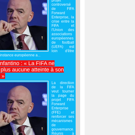
projet
controversé
de FIFA
Forward
Enterprise, la
crise entre la
FIFA et
l'Union des
associations
européennes
de football
(UEFA) est
loin d'être
'instance européenne a...
Infantino : « La FIFA ne
 plus aucune atteinte à son
é »
La direction
de la FIFA
veut tourner
la page du
projet FIFA
Forward
Enterprise
(FFE) et
renforcer ses
mécanismes
de
gouvernance.
Réunis à