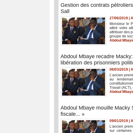
Gestion des contrats pétrolier
Sall
27/06/2019
|
A
Monsieur le P
attiré votre 
attribuer des 
groupe de soci
Abdoul Mbay
Abdoul Mbaye recadre Macky: «
libération des prisonniers polit
06/03/2019
|
A
L’ancien premi
au lendemain
constitutionne
Travail (ACT),
Abdoul Mbay
Abdoul Mbaye mouille Macky Sall
fiscale... »
09/01/2019
|
A
L'ancien premi
sur certaines