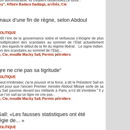
on administrative. Ils s'étaient rassemblés,ce lundi...
ky"
,
Affaire Badara Gadiaga
,
arrêtés
,
Cie
gnaux d’une fin de règne, selon Abdoul
OLITIQUE
tôt l’ère de la gouvernance sobre et vertueuse s’éloigne de plus
ultiplication des scandales au sommet de l’Etat actuellement
n des égards le début de la fin du régime libéral. Le signe indien.
ion des scandales au sommet de l’Etat,...
e
,
Cie
,
mouille Macky Sall
,
Permis pétroliers
e ne crie pas sa tigritude"
OLITIQUE
t m'intimider, j'ai le pouvoir et la force, a dit le Président Sall en
sant pour que l'ancien Premier ministre Abdoul Mbaye sorte de sa
Sall pavoise devant ses militants à Paris, a-t-il dit d'emblée." Il y
 l’on sait qu’un tigre ne crie pas...
e
,
Cie
,
mouille Macky Sall
,
Permis pétroliers
ll: «Les fausses statistiques ont été
égie de... »
OLITIQUE