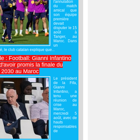
l'annulation
du match
amical que
son équipe
première
devait
disputer le 15
août à
Tanger, au
Maroc. Dans
un
 le club catalan explique que...
e : Football: Gianni Infantino
'avoir promis la finale du
 2030 au Maroc
Le président
de la Fifa,
Gianni
Infantino, a
tenu une
réunion de
crise au
Maroc,
mercredi 5
août, avec de
hauts
responsables
de