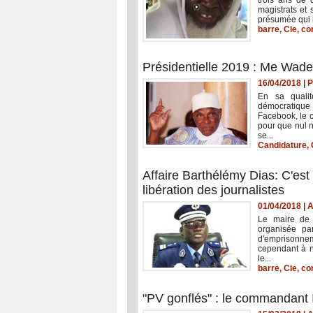
magistrats et 
présumée qui l
barre
,
Cie
,
co
Présidentielle 2019 : Me Wade
16/04/2018
|
P
En sa qualit
démocratique
Facebook, le 
pour que nul 
se...
Candidature
,
Affaire Barthélémy Dias: C'es
libération des journalistes
01/04/2018
|
A
Le maire de 
organisée pa
d'emprisonne
cependant à n
le...
barre
,
Cie
,
co
"PV gonflés" : le commandant I