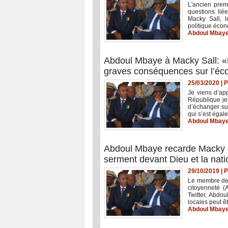
L'ancien prem
questions lié
Macky Sall, l
politique écon
Abdoul Mbay
Abdoul Mbaye à Macky Sall: «
graves conséquences sur l’écon
25/03/2020
|
P
Je viens d’ap
République je
d’échanger su
qui s’est égal
Abdoul Mbay
Abdoul Mbaye recarde Macky Sa
serment devant Dieu et la nati
29/10/2019
|
P
Le membre de l
citoyenneté (
Twitter, Abdou
locales peut êt
Abdoul Mbay