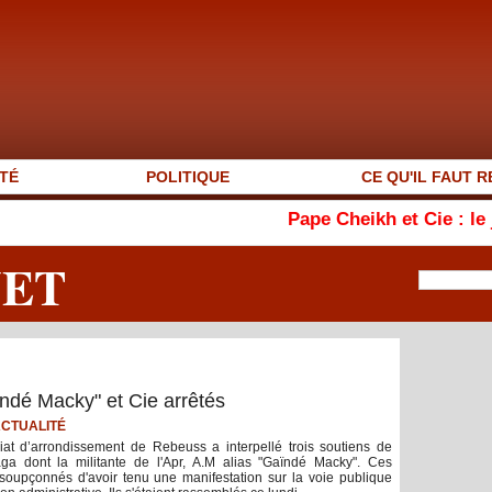
TÉ
POLITIQUE
CE QU'IL FAUT R
Pape Cheikh et Cie : le juge blanc
NET
ïndé Macky" et Cie arrêtés
CTUALITÉ
at d’arrondissement de Rebeuss a interpellé trois soutiens de
a dont la militante de l'Apr, A.M alias "Gaïndé Macky". Ces
 soupçonnés d'avoir tenu une manifestation sur la voie publique