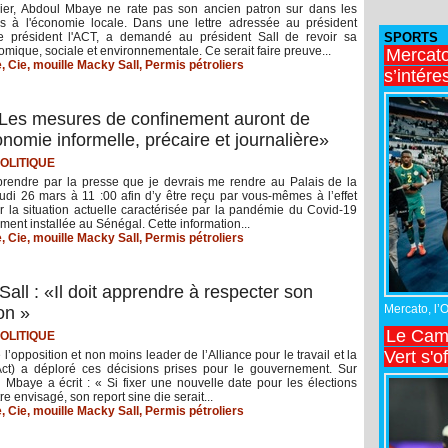
ier, Abdoul Mbaye ne rate pas son ancien patron sur dans les
es à l'économie locale. Dans une lettre adressée au président
e président l'ACT, a demandé au président Sall de revoir sa
SPORTS
omique, sociale et environnementale. Ce serait faire preuve...
Mercato
e
,
Cie
,
mouille Macky Sall
,
Permis pétroliers
s’intére
Les mesures de confinement auront de
omie informelle, précaire et journalière»
OLITIQUE
prendre par la presse que je devrais me rendre au Palais de la
udi 26 mars à 11 :00 afin d’y être reçu par vous-mêmes à l’effet
r la situation actuelle caractérisée par la pandémie du Covid-19
ement installée au Sénégal. Cette information...
e
,
Cie
,
mouille Macky Sall
,
Permis pétroliers
ll : «Il doit apprendre à respecter son
Mercato, l’
on »
Le Came
OLITIQUE
Vert s'o
’opposition et non moins leader de l’Alliance pour le travail et la
Act) a déploré ces décisions prises pour le gouvernement. Sur
l Mbaye a écrit : « Si fixer une nouvelle date pour les élections
re envisagé, son report sine die serait...
e
,
Cie
,
mouille Macky Sall
,
Permis pétroliers