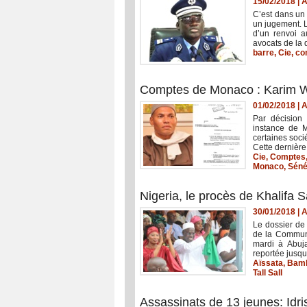
15/02/2018
|
A
C’est dans un
un jugement. L
d’un renvoi 
avocats de la 
barre
,
Cie
,
co
Comptes de Monaco : Karim 
01/02/2018
|
A
Par décision
instance de 
certaines soci
Cette dernière 
Cie
,
Comptes
Monaco
,
Séné
Nigeria, le procès de Khalifa Sa
30/01/2018
|
A
Le dossier de 
de la Communa
mardi à Abuja
reportée jusqu
Aïssata
,
Bamb
Tall Sall
Assassinats de 13 jeunes: Idr