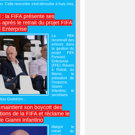
on. Cette rencontre s'est déroulée à huis clos,
l : la FIFA présente ses
après le retrait du projet FIFA
 Enterprise
La FIFA
reconnaît des
erreurs dans
la gestion du
projet FIFA
Forward
Enterprise
(FFE). Réunis
à Rabat, au
Maroc, le
président de
l'instance,
Gianni
Infantino, le
secrétaire
ias Grafström...
maintient son boycott des
ions de la FIFA et réclame le
e Gianni Infantino
Malgré le
retrait du