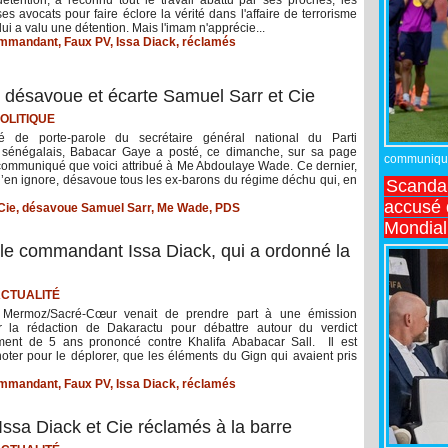
ses avocats pour faire éclore la vérité dans l'affaire de terrorisme
ui a valu une détention. Mais l'imam n'apprécie...
mmandant
,
Faux PV
,
Issa Diack
,
réclamés
 désavoue et écarte Samuel Sarr et Cie
OLITIQUE
é de porte-parole du secrétaire général national du Parti
 sénégalais, Babacar Gaye a posté, ce dimanche, sur sa page
communiqué,
communiqué que voici attribué à Me Abdoulaye Wade. Ce dernier,
n’en ignore, désavoue tous les ex-barons du régime déchu qui, en
Scandal
accusé d
Cie
,
désavoue Samuel Sarr
,
Me Wade
,
PDS
Mondial
t le commandant Issa Diack, qui a ordonné la
CTUALITÉ
Mermoz/Sacré-Cœur venait de prendre part à une émission
r la rédaction de Dakaractu pour débattre autour du verdict
ment de 5 ans prononcé contre Khalifa Ababacar Sall. Il est
oter pour le déplorer, que les éléments du Gign qui avaient pris
mmandant
,
Faux PV
,
Issa Diack
,
réclamés
ssa Diack et Cie réclamés à la barre