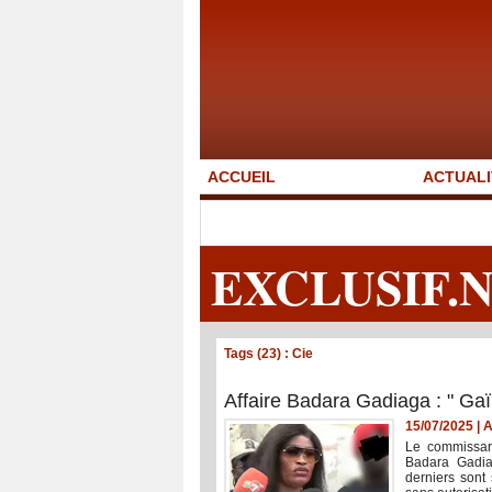
ACCUEIL
ACTUALI
EXCLUSIF.
Tags (23) : Cie
Affaire Badara Gadiaga : " Ga
15/07/2025
|
A
Le commissari
Badara Gadiag
derniers sont