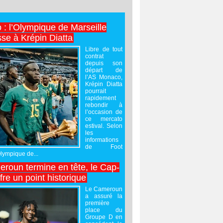
 : l’Olympique de Marseille
sse à Krépin Diatta
Libre de tout
contrat
depuis son
départ de
l’AS Monaco,
Krépin Diatta
pourrait
rapidement
rebondir à
l’occasion de
ce mercato
estival. Selon
les
informations
de Foot
Olympique de...
roun termine en tête, le Cap-
ffre un point historique
Le Cameroun
a assuré la
première
place du
Groupe D en