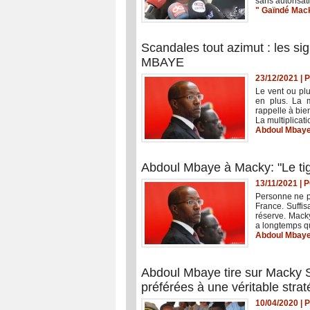
sans autorisati
" Gaïndé Mac
Scandales tout azimut : les si
MBAYE
23/12/2021
|
P
Le vent ou plu
en plus. La m
rappelle à bie
La multiplicat
Abdoul Mbay
Abdoul Mbaye à Macky: "Le tigr
13/11/2021
|
P
Personne ne peu
France. Suffi
réserve. Macky 
a longtemps que
Abdoul Mbay
Abdoul Mbaye tire sur Macky Sa
préférées à une véritable strat
10/04/2020
|
P