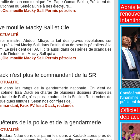
égralité de son communiqué. "M. Pape Oumar Sakho, Président du
tutionnel du Sénégal, nie à des électeurs...
Après l
e
,
Cie
,
mouille Macky Sall
,
Permis pétroliers
renouve
Infantin
ye mouille Macky Sall et Cie
CTUALITÉ
ier ministre, Abdoul Mbaye a fait des graves révélations sur
du président Macky Sall dans l’attribution de permis pétroliers à la
im. Le président de l’ACT, cite aussi dans ces séries de scandales
re de l’intérieur. Macky Sall qui a...
e
,
Cie
,
mouille Macky Sall
,
Permis pétroliers
iack n'est plus le commandant de la SR
CTUALITÉ
 dans les rangs de la gendarmerie nationale. On vient de
e colonel Issa Diack en charge de plusieurs dossiers d'enquetes
Confédérati
la tuerie de Boffa, n'est plus le patron de la Section Recherches de
l'unanimité
uelques minutes. Selon nos confrères de...
président de
mmandant
,
Faux PV
,
Issa Diack
,
réclamés
Officiel
déplac
teurs de la police et de la gendarmerie
CTUALITÉ
Badara Ndao de retour parmi les siens à Kaolack après près de
détention, a reconnu tout le travail abattu par ses proches, les