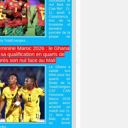
concédant le
nul face au
Cap-Vert (1-
1), jeudi à
Casablanca,
lors de la
troisième et
dernière
journée de la
phase de
la TotalEnergies...
minine Maroc 2026 : le Ghana
sa qualification en quarts de
près son nul face au Mali
Le Ghana a
validé son
billet pour les
quarts de
finale de la
TotalEnergies
CAF CAN
Féminine
Maroc 2026
après avoir
arraché un
match nul (1-
1) face au
Mali, jeudi,
au terme
tre...