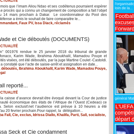
CTUALITÉ
l'organisati
 mois que l’imam Aliou Ndao et ses codétenus pourraient espérer
loin de la...
e procès qui a connu un changement de composition a fait l’objet
au 14 mars prochain à Dakar. Le coordonnateur du Pool des
Footbal
défense a émis le souhait de faire comparaitre le...
excuses 
mmandant
,
Faux PV
,
Issa Diack
,
réclamés
Forward
Wade et Cie déboutés (DOCUMENTS)
CTUALITÉ
 n° 001976 rendue le 25 janvier 2018 du tribunal de grande
Monaco, Karim Wade, Ibrahima Aboukhalil, Mamadou Pouye et
étés visées, ont été déboutés, par la juge Martine Coulet -Castoldi.
a constaté que l’acte de saisie-arrêt et assignation en date...
,
déboutés
,
Ibrahima Aboukhalil
,
Karim Wade
,
Mamadou Pouye
,
gal
ll reporté...
CTUALITÉ
la caisse d’avance devrait étre évoqué devant la Cour de justice
général Matt
uté économique des états de l’Afrique de l’Ouest (Cedeao) ce
L'UEFA 
. Selon exclusif.net l’audience est prévue à 10 heures a été
'au 20 fevrier prochain.Pour rappel, la délégation...
compétit
a Fall
,
Cie
,
exclus
,
Idrissa Diallo
,
Khalifa
,
Parti
,
Sall
,
socialiste
,
départ d
issa Seck et Cie condamnent