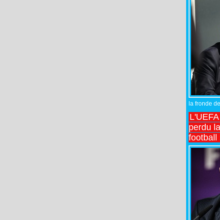
la fronde de
L'UEFA l
perdu la
football