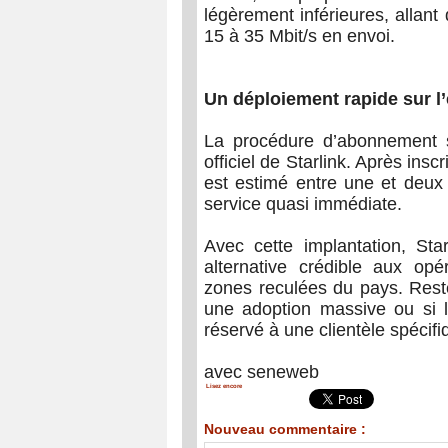
légèrement inférieures, allan
15 à 35 Mbit/s en envoi.
Un déploiement rapide sur l’
La procédure d’abonnement s’
officiel de Starlink. Après inscr
est estimé entre une et deux
service quasi immédiate.
Avec cette implantation, St
alternative crédible aux opé
zones reculées du pays. Reste 
une adoption massive ou si l
réservé à une clientèle spécifi
avec seneweb
Lisez encore
Nouveau commentaire :