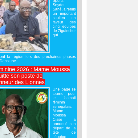
Sports,
Seydou
Sané, a remis
un important
soutien en
faveur des
cinq équipes
de Ziguinchor
qui
ront la région lors des prochaines phases
 Dans une...
minine 2026 : Mame Moussa
uitte son poste de
onneur des Lionnes
Une page se
tourne pour
le football
féminin
sénégalais.
Mame
Moussa
Cissé a
annoncé son
départ de la
tête de
l’équipe