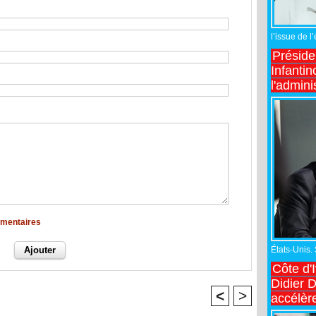
l’issue de l
Préside
Infantin
l'admini
mmentaires
États-Unis.
Côte d'
Didier 
<
>
accélèr