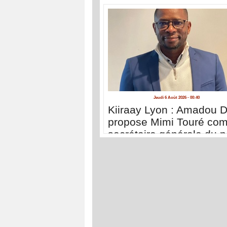
Jeudi 6 Août 2026 - 00:40
Kiiraay Lyon : Amadou D
propose Mimi Touré co
secrétaire générale du pa