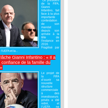
Le président
de la FIFA,
Gianni
Infantino, fait
face à la plus
importante
contestation
de son
mandat
depuis son
arrivée à la
tête de
l'instance en
2016.
Fragilisé par
 l'UEFA et la...
âche Gianni Infantino : « Il a
 confiance de la famille du
 »
Le projet de
la FIFA
d’ouvrir sa
nouvelle
structure
commerciale
à des
investisseurs
privés a été
retiré, et
l’UEFA ne