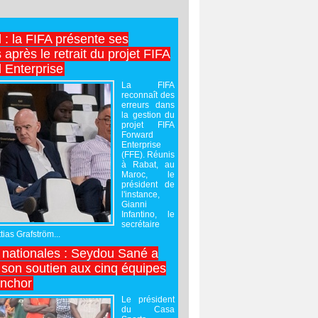
l : la FIFA présente ses
après le retrait du projet FIFA
 Enterprise
La FIFA
reconnaît des
erreurs dans
la gestion du
projet FIFA
Forward
Enterprise
(FFE). Réunis
à Rabat, au
Maroc, le
président de
l'instance,
Gianni
Infantino, le
secrétaire
ias Grafström...
nationales : Seydou Sané a
 son soutien aux cinq équipes
inchor
Le président
du Casa