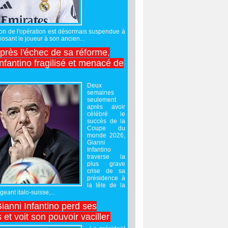
sation de l'opération est désormais suspendue à
posant le joueur à son ancien...
après l'échec de sa réforme,
nfantino fragilisé et menacé de
Deux
semaines
seulement
après avoir
célébré le
succès de la
Coupe du
monde 2026,
Gianni
Infantino
traverse la
plus grave
crise de sa
présidence à
la tête de la
geant italo-suisse,...
Gianni Infantino perd ses
 et voit son pouvoir vaciller