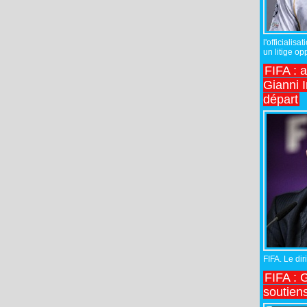
l'officiali
un litige op
FIFA : 
Gianni I
départ
FIFA. Le diri
FIFA : 
soutiens