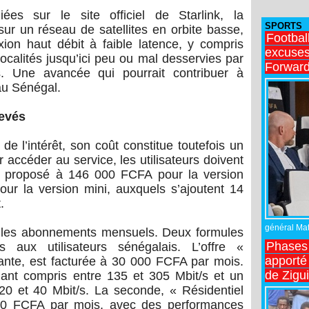
iées sur le site officiel de Starlink, la
SPORTS
ur un réseau de satellites en orbite basse,
Footbal
xion haut débit à faible latence, y compris
excuses 
localités jusqu’ici peu ou mal desservies par
Forward
es. Une avancée qui pourrait contribuer à
au Sénégal.
levés
e de l’intérêt, son coût constitue toutefois un
 accéder au service, les utilisateurs doivent
n, proposé à 146 000 FCFA pour la version
r la version mini, auxquels s’ajoutent 14
.
général Matt
nt les abonnements mensuels. Deux formules
Phases 
s aux utilisateurs sénégalais. L’offre «
apporté
mante, est facturée à 30 000 FCFA par mois.
de Zigu
ant compris entre 135 et 305 Mbit/s et un
 20 et 40 Mbit/s. La seconde, « Résidentiel
000 FCFA par mois, avec des performances