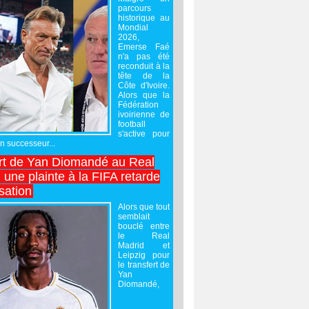
parcours
historique au
Mondial
2026,
Emerse Faé
n'a pas été
reconduit à la
tête de la
Côte d'Ivoire.
Alors que la
Fédération
ivoirienne de
football
s'active pour
un successeur...
rt de Yan Diomandé au Real
 une plainte à la FIFA retarde
lisation
Alors que tout
semblait
bouclé entre
le Real
Madrid et
Leipzig pour
le transfert de
Yan
Diomandé,