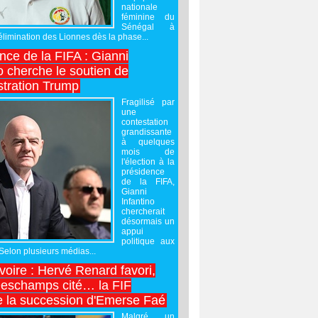
nationale
féminine du
Sénégal à
’élimination des Lionnes dès la phase...
nce de la FIFA : Gianni
o cherche le soutien de
stration Trump
Fragilisé par
une
contestation
grandissante
à quelques
mois de
l'élection à la
présidence
de la FIFA,
Gianni
Infantino
chercherait
désormais un
appui
politique aux
 Selon plusieurs médias...
Ivoire : Hervé Renard favori,
Deschamps cité… la FIF
e la succession d'Emerse Faé
Malgré un