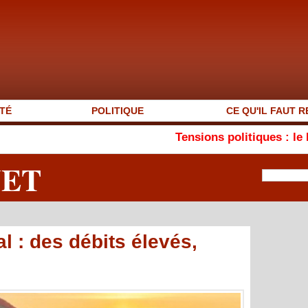
TÉ
POLITIQUE
CE QU'IL FAUT R
Tensions politiques : le MEJSM plaide
NET
l : des débits élevés,