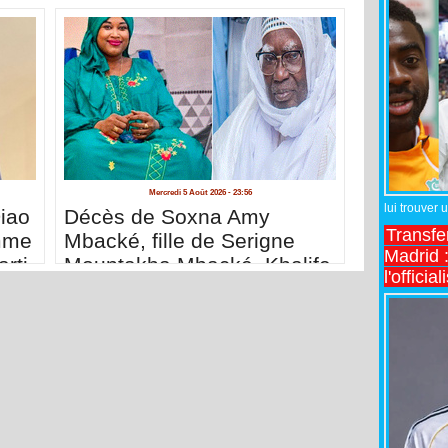
Mercredi 5 Août 2026 - 23:56
lui trouver 
iao
Décès de Soxna Amy
Transfe
mme
Mbacké, fille de Serigne
Madrid :
rti
Mountakha Mbacké, Khalife
l'officia
général des Mourides