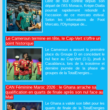
Libre de tout contrat depuis son
départ de l’AS Monaco, Krépin Diatta
pourrait rapidement rebondir à
l’occasion de ce mercato estival.
Selon les informations de Foot
Mercato, l’Olympique de...
Le Cameroun termine en tête, le Cap-Vert s'offre un
point historique
Le Cameroun a assuré la première
place du Groupe D en concédant le
nul face au Cap-Vert (1-1), jeudi à
Casablanca, lors de la troisième et
dernière journée de la phase de
groupes de la TotalEnergies...
CAN Féminine Maroc 2026 : le Ghana arrache sa
qualification en quarts de finale après son nul face au
Mali
Le Ghana a validé son billet pour les
quarts de finale de la TotalEnergies