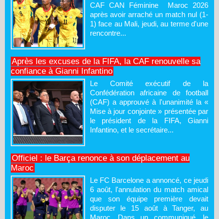
CAF CAN Féminine Maroc 2026
après avoir arraché un match nul (1-
1) face au Mali, jeudi, au terme d'une
rencontre...
Après les excuses de la FIFA, la CAF renouvelle sa
confiance à Gianni Infantino
Le Comité exécutif de la
Confédération africaine de football
(CAF) a approuvé à l'unanimité la «
Mise à jour conjointe » présentée par
le président de la FIFA, Gianni
Infantino, et le secrétaire...
Officiel : le Barça renonce à son déplacement au
Maroc
Le FC Barcelone a annoncé, ce jeudi
6 août, l'annulation du match amical
que son équipe première devait
disputer le 15 août à Tanger, au
Maroc. Dans un communiqué, le