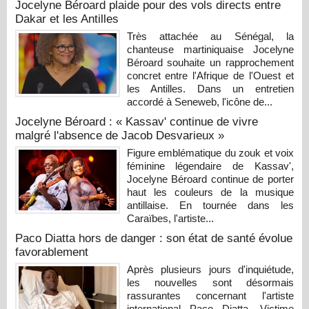
Jocelyne Béroard plaide pour des vols directs entre
Dakar et les Antilles
Très attachée au Sénégal, la
chanteuse martiniquaise Jocelyne
Béroard souhaite un rapprochement
concret entre l'Afrique de l'Ouest et
les Antilles. Dans un entretien
accordé à Seneweb, l'icône de...
Jocelyne Béroard : « Kassav' continue de vivre
malgré l'absence de Jacob Desvarieux »
Figure emblématique du zouk et voix
féminine légendaire de Kassav',
Jocelyne Béroard continue de porter
haut les couleurs de la musique
antillaise. En tournée dans les
Caraïbes, l'artiste...
Paco Diatta hors de danger : son état de santé évolue
favorablement
Après plusieurs jours d'inquiétude,
les nouvelles sont désormais
rassurantes concernant l'artiste
international Paco Diatta. Victime