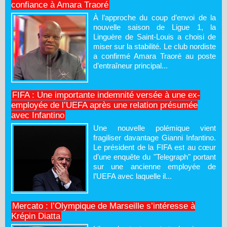
confiance à Amara Traoré
À l’approche du coup d’envoi de la
nouvelle saison de Ligue 1, la
Linguère de Saint-Louis a choisi de
miser sur la stabilité. Le club nordiste
a confirmé Amara Traoré au poste
d’entraîneur principal...
FIFA : Une importante indemnité versée à une ex-
employée de l’UEFA après une relation présumée
avec Infantino
Une nouvelle polémique vient
fragiliser davantage Gianni Infantino.
Le président de la FIFA est au cœur
d’une enquête du "Telegraph" portant
sur une ancienne employée de
l’UEFA avec laquelle il...
Mercato : l’Olympique de Marseille s’intéresse à
Krépin Diatta