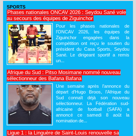
SPORTS
Phases nationales ONCAV 2026 : Seydou Sané vole
au secours des équipes de Ziguinchor
Pour les phases nationales de
l’ONCAV 2026, les équipes de
Ziguinchor engagées dans la
compétition ont reçu le soutien du
président du Casa Sports, Seydou
Sané. Le dirigeant sportif a remis
un...
Afrique du Sud : Pitso Mosimane nommé nouveau
sélectionneur des Bafana Bafana
Une semaine après l’annonce du
départ d’Hugo Broos, l’Afrique du
Sud connaît déjà son nouveau
sélectionneur. La Fédération sud-
africaine de football (SAFA) a
annoncé ce samedi 8 août la
nomination de...
Ligue 1 : la Linguère de Saint-Louis renouvelle sa