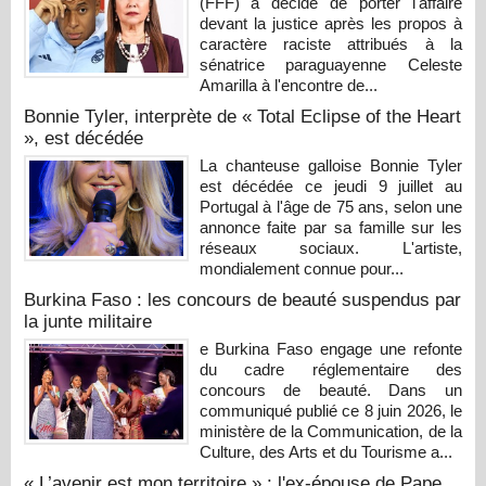
(FFF) a décidé de porter l'affaire
devant la justice après les propos à
caractère raciste attribués à la
sénatrice paraguayenne Celeste
Amarilla à l'encontre de...
Bonnie Tyler, interprète de « Total Eclipse of the Heart
», est décédée
La chanteuse galloise Bonnie Tyler
est décédée ce jeudi 9 juillet au
Portugal à l'âge de 75 ans, selon une
annonce faite par sa famille sur les
réseaux sociaux. L'artiste,
mondialement connue pour...
Burkina Faso : les concours de beauté suspendus par
la junte militaire
e Burkina Faso engage une refonte
du cadre réglementaire des
concours de beauté. Dans un
communiqué publié ce 8 juin 2026, le
ministère de la Communication, de la
Culture, des Arts et du Tourisme a...
« L’avenir est mon territoire » : l'ex-épouse de Pape