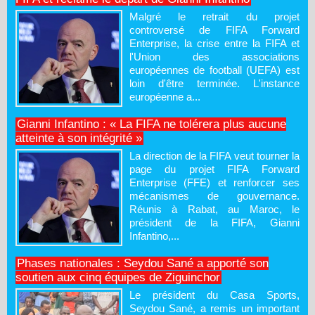
Malgré le retrait du projet
controversé de FIFA Forward
Enterprise, la crise entre la FIFA et
l'Union des associations
européennes de football (UEFA) est
loin d'être terminée. L'instance
européenne a...
Gianni Infantino : « La FIFA ne tolérera plus aucune
atteinte à son intégrité »
La direction de la FIFA veut tourner la
page du projet FIFA Forward
Enterprise (FFE) et renforcer ses
mécanismes de gouvernance.
Réunis à Rabat, au Maroc, le
président de la FIFA, Gianni
Infantino,...
Phases nationales : Seydou Sané a apporté son
soutien aux cinq équipes de Ziguinchor
Le président du Casa Sports,
Seydou Sané, a remis un important