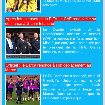
1) face au Mali, jeudi, au terme d'une
rencontre...
Après les excuses de la FIFA, la CAF renouvelle sa
confiance à Gianni Infantino
Le Comité exécutif de la
Confédération africaine de football
(CAF) a approuvé à l'unanimité la «
Mise à jour conjointe » présentée par
le président de la FIFA, Gianni
Infantino, et le secrétaire...
Officiel : le Barça renonce à son déplacement au
Maroc
Le FC Barcelone a annoncé, ce jeudi
6 août, l'annulation du match amical
que son équipe première devait
disputer le 15 août à Tanger, au
Maroc. Dans un communiqué, le
club catalan explique que...