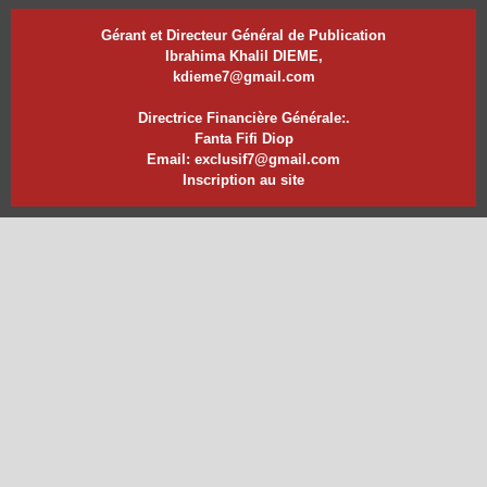
Gérant et Directeur Général de Publication
Ibrahima Khalil DIEME,
kdieme7@gmail.com
Directrice Financière Générale:.
Fanta Fifi Diop
Email: exclusif7@gmail.com
Inscription au site