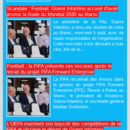
Scandale : Football: Gianni Infantino accusé d'avoir
promis la finale du Mondial 2030 au Maroc
Le président de la Fifa, Gianni
Infantino, a tenu une réunion de crise
au Maroc, mercredi 5 août, avec de
hauts responsables de l'organisation.
Cette rencontre s'est déroulée à huis
clos, loin de la...
Football : la FIFA présente ses excuses après le
retrait du projet FIFA Forward Enterprise
La FIFA reconnaît des erreurs dans
la gestion du projet FIFA Forward
Enterprise (FFE). Réunis à Rabat, au
Maroc, le président de l'instance,
Gianni Infantino, le secrétaire général
Mattias Grafström...
L'UEFA maintient son boycott des compétitions de la
FIFA et réclame le départ de Gianni Infantino