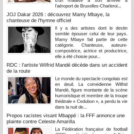
d'un malaise à son arrivée à
l'aéroport de Bruxelles-Charleroi...
JOJ Dakar 2026 : découvrez Mamy Mbaye, la
chanteuse de l'hymne officiel
Il y a des artistes dont le destin
semble épouser celui de leur pays.
Mamy Mbaye fait partie de cette
catégorie. Chanteuse, auteure-
compositrice, actrice et productrice,
elle a été choisie pour...
RDC : l'artiste Wilfrid Mandé décède dans un accident
de la route
Le monde du spectacle congolais est
en deuil. La comédienne Wilfrid
Mandé, figure montante de la scène
humoristique et membre de la troupe
théâtrale « Cedubon », a perdu la vie
dans la nuit de...
Propos racistes visant Mbappé : la FFF annonce une
plainte contre Celeste Amarilla
La Fédération française de football