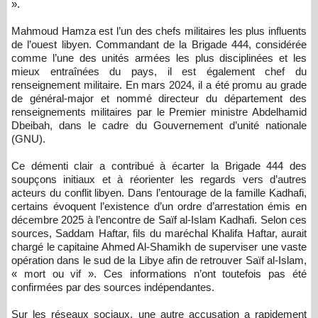
».
Mahmoud Hamza est l’un des chefs militaires les plus influents
de l’ouest libyen. Commandant de la Brigade 444, considérée
comme l’une des unités armées les plus disciplinées et les
mieux entraînées du pays, il est également chef du
renseignement militaire. En mars 2024, il a été promu au grade
de général-major et nommé directeur du département des
renseignements militaires par le Premier ministre Abdelhamid
Dbeibah, dans le cadre du Gouvernement d’unité nationale
(GNU).
Ce démenti clair a contribué à écarter la Brigade 444 des
soupçons initiaux et à réorienter les regards vers d’autres
acteurs du conflit libyen. Dans l’entourage de la famille Kadhafi,
certains évoquent l’existence d’un ordre d’arrestation émis en
décembre 2025 à l’encontre de Saïf al-Islam Kadhafi. Selon ces
sources, Saddam Haftar, fils du maréchal Khalifa Haftar, aurait
chargé le capitaine Ahmed Al-Shamikh de superviser une vaste
opération dans le sud de la Libye afin de retrouver Saïf al-Islam,
« mort ou vif ». Ces informations n’ont toutefois pas été
confirmées par des sources indépendantes.
Sur les réseaux sociaux, une autre accusation a rapidement