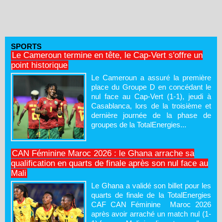
SPORTS
Le Cameroun termine en tête, le Cap-Vert s'offre un
point historique
Le Cameroun a assuré la première
place du Groupe D en concédant le
nul face au Cap-Vert (1-1), jeudi à
Casablanca, lors de la troisième et
dernière journée de la phase de
groupes de la TotalEnergies...
CAN Féminine Maroc 2026 : le Ghana arrache sa
qualification en quarts de finale après son nul face au
Mali
Le Ghana a validé son billet pour les
quarts de finale de la TotalEnergies
CAF CAN Féminine Maroc 2026
après avoir arraché un match nul (1-