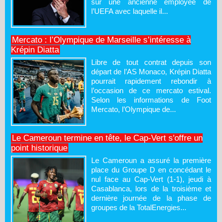
sur une ancienne employée de
l’UEFA avec laquelle il...
Mercato : l’Olympique de Marseille s’intéresse à
Krépin Diatta
Libre de tout contrat depuis son
départ de l’AS Monaco, Krépin Diatta
pourrait rapidement rebondir à
l’occasion de ce mercato estival.
Selon les informations de Foot
Mercato, l’Olympique de...
Le Cameroun termine en tête, le Cap-Vert s'offre un
point historique
Le Cameroun a assuré la première
place du Groupe D en concédant le
nul face au Cap-Vert (1-1), jeudi à
Casablanca, lors de la troisième et
dernière journée de la phase de
groupes de la TotalEnergies...