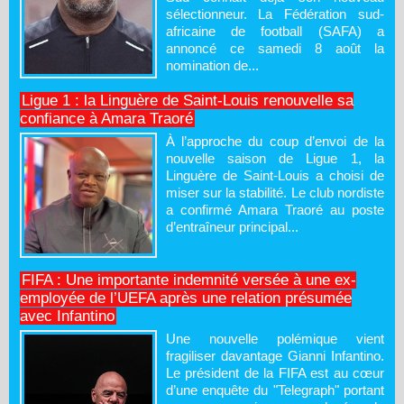
sélectionneur. La Fédération sud-
africaine de football (SAFA) a
annoncé ce samedi 8 août la
nomination de...
Ligue 1 : la Linguère de Saint-Louis renouvelle sa
confiance à Amara Traoré
À l’approche du coup d’envoi de la
nouvelle saison de Ligue 1, la
Linguère de Saint-Louis a choisi de
miser sur la stabilité. Le club nordiste
a confirmé Amara Traoré au poste
d’entraîneur principal...
FIFA : Une importante indemnité versée à une ex-
employée de l’UEFA après une relation présumée
avec Infantino
Une nouvelle polémique vient
fragiliser davantage Gianni Infantino.
Le président de la FIFA est au cœur
d’une enquête du "Telegraph" portant