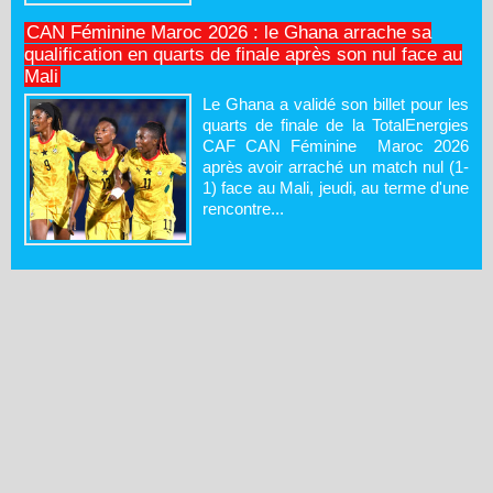
CAN Féminine Maroc 2026 : le Ghana arrache sa
qualification en quarts de finale après son nul face au
Mali
Le Ghana a validé son billet pour les
quarts de finale de la TotalEnergies
CAF CAN Féminine Maroc 2026
après avoir arraché un match nul (1-
1) face au Mali, jeudi, au terme d'une
rencontre...