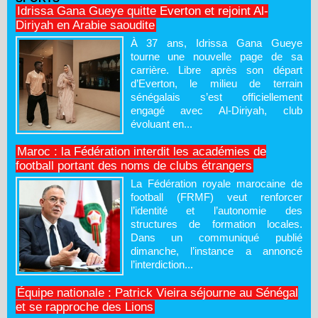
Idrissa Gana Gueye quitte Everton et rejoint Al-
Diriyah en Arabie saoudite
À 37 ans, Idrissa Gana Gueye
tourne une nouvelle page de sa
carrière. Libre après son départ
d’Everton, le milieu de terrain
sénégalais s’est officiellement
engagé avec Al-Diriyah, club
évoluant en...
Maroc : la Fédération interdit les académies de
football portant des noms de clubs étrangers
La Fédération royale marocaine de
football (FRMF) veut renforcer
l’identité et l’autonomie des
structures de formation locales.
Dans un communiqué publié
dimanche, l’instance a annoncé
l’interdiction...
Équipe nationale : Patrick Vieira séjourne au Sénégal
et se rapproche des Lions