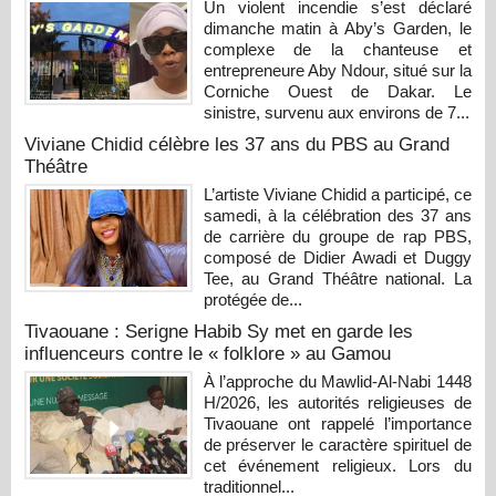
Un violent incendie s’est déclaré
dimanche matin à Aby’s Garden, le
complexe de la chanteuse et
entrepreneure Aby Ndour, situé sur la
Corniche Ouest de Dakar. Le
sinistre, survenu aux environs de 7...
Viviane Chidid célèbre les 37 ans du PBS au Grand
Théâtre
L’artiste Viviane Chidid a participé, ce
samedi, à la célébration des 37 ans
de carrière du groupe de rap PBS,
composé de Didier Awadi et Duggy
Tee, au Grand Théâtre national. La
protégée de...
Tivaouane : Serigne Habib Sy met en garde les
influenceurs contre le « folklore » au Gamou
À l’approche du Mawlid-Al-Nabi 1448
H/2026, les autorités religieuses de
Tivaouane ont rappelé l’importance
de préserver le caractère spirituel de
cet événement religieux. Lors du
traditionnel...