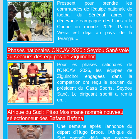
Pressenti pour prendre les
commandes de l’équipe nationale de
football du Sénégal après la
décevante campagne des Lions à la
Coupe du monde 2026, Patrick
Vieira est déjà au pays de la
Teranga....
Phases nationales ONCAV 2026 : Seydou Sané vole
au secours des équipes de Ziguinchor
Pour les phases nationales de
l’ONCAV 2026, les équipes de
Ziguinchor engagées dans la
compétition ont reçu le soutien du
président du Casa Sports, Seydou
Sané. Le dirigeant sportif a remis
un...
Afrique du Sud : Pitso Mosimane nommé nouveau
sélectionneur des Bafana Bafana
Une semaine après l’annonce du
départ d’Hugo Broos, l’Afrique du
Sud connaît déjà son nouveau