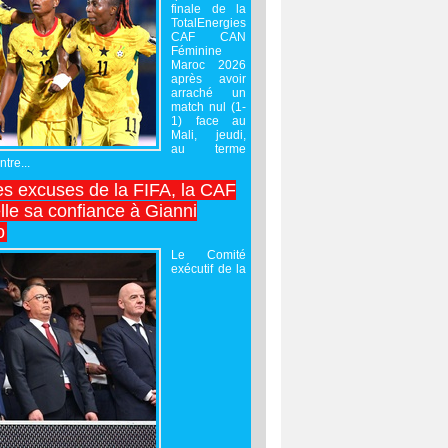
finale de la
TotalEnergies
CAF CAN
Féminine
Maroc 2026
après avoir
arraché un
match nul (1-
1) face au
Mali, jeudi,
au terme
tre...
es excuses de la FIFA, la CAF
lle sa confiance à Gianni
o
Le Comité
exécutif de la