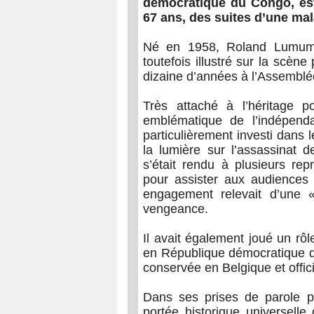
démocratique du Congo, est
67 ans, des suites d’une mal
Né en 1958, Roland Lumumba 
toutefois illustré sur la scèn
dizaine d’années à l’Assemblée
Très attaché à l’héritage po
emblématique de l’indépend
particulièrement investi dans l
la lumière sur l’assassinat 
s’était rendu à plusieurs re
pour assister aux audiences 
engagement relevait d’une 
vengeance.
Il avait également joué un rô
en République démocratique d
conservée en Belgique et offic
Dans ses prises de parole p
portée historique universelle