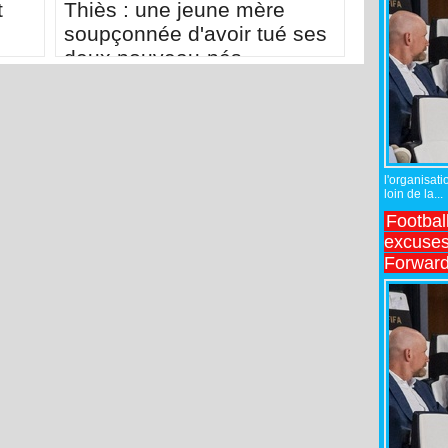
t
Thiès : une jeune mère
soupçonnée d'avoir tué ses
deux nouveau-nés
l'organisati
loin de la...
Footbal
excuses 
Forward