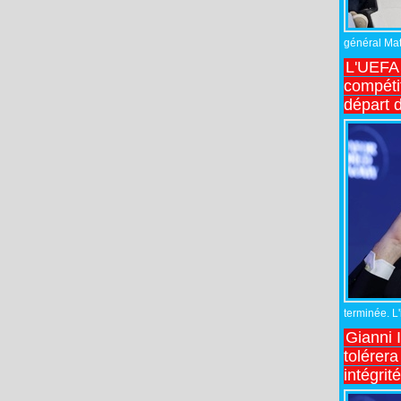
général Matt
L'UEFA 
compétit
départ d
terminée. L
Gianni 
tolérera
intégrit