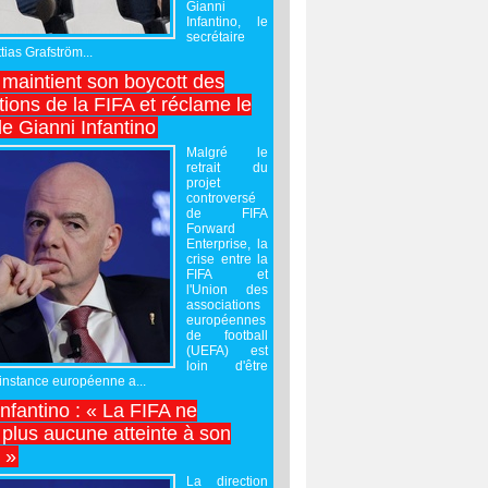
Gianni
Infantino, le
secrétaire
ias Grafström...
maintient son boycott des
ions de la FIFA et réclame le
e Gianni Infantino
Malgré le
retrait du
projet
controversé
de FIFA
Forward
Enterprise, la
crise entre la
FIFA et
l'Union des
associations
européennes
de football
(UEFA) est
loin d'être
'instance européenne a...
Infantino : « La FIFA ne
 plus aucune atteinte à son
é »
La direction