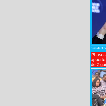
président de
Phases 
apporté
de Zigu