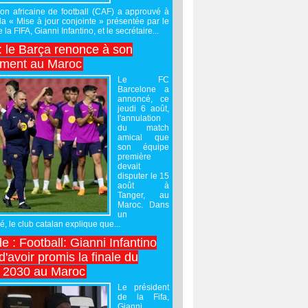
on africaine de football (CAF) a approuvé à
 la « Mise à jour conjointe » présentée par le
 la FIFA, Gianni Infantino, et le secrétaire...
 : le Barça renonce à son
ement au Maroc
Le FC
Barcelone a
annoncé, ce
jeudi 6 août,
l'annulation
du match
amical que
son équipe
première
devait
disputer le 15
août à
Tanger, au
Maroc. Dans
un
 le club catalan explique que...
e : Football: Gianni Infantino
'avoir promis la finale du
 2030 au Maroc
Le président
de la Fifa,
Gianni