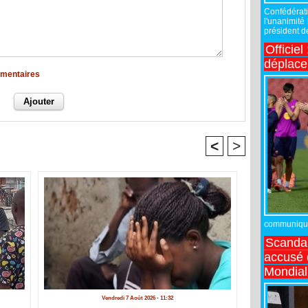
Confédérati
l'unanimité
président de
Officiel
déplac
mmentaires
<
>
communiqué,
Scandal
accusé d
Mondial
Vendredi 7 Août 2026 - 11:32