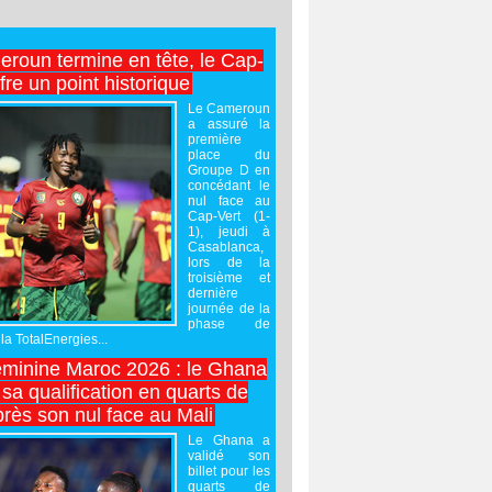
roun termine en tête, le Cap-
ffre un point historique
Le Cameroun
a assuré la
première
place du
Groupe D en
concédant le
nul face au
Cap-Vert (1-
1), jeudi à
Casablanca,
lors de la
troisième et
dernière
journée de la
phase de
la TotalEnergies...
minine Maroc 2026 : le Ghana
sa qualification en quarts de
près son nul face au Mali
Le Ghana a
validé son
billet pour les
quarts de