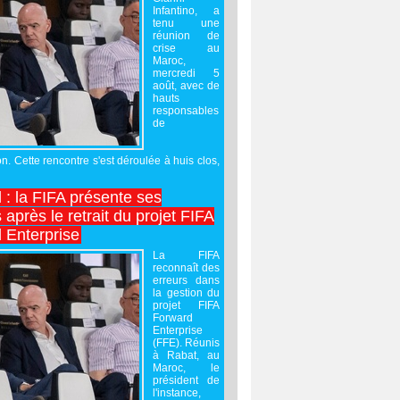
Infantino, a
tenu une
réunion de
crise au
Maroc,
mercredi 5
août, avec de
hauts
responsables
de
on. Cette rencontre s'est déroulée à huis clos,
l : la FIFA présente ses
après le retrait du projet FIFA
 Enterprise
La FIFA
reconnaît des
erreurs dans
la gestion du
projet FIFA
Forward
Enterprise
(FFE). Réunis
à Rabat, au
Maroc, le
président de
l'instance,