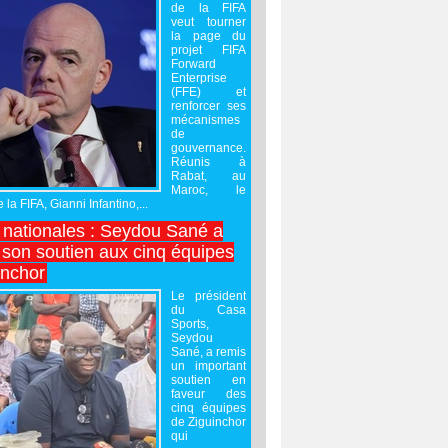
de la FIFA
veut tourner
la page du
projet FIFA
Forward
Enterprise
(FFE) et
renforcer ses
mécanismes
de
gouvernance.
Réunis à
Rabat, au
Maroc, le
 la FIFA, Gianni Infantino,...
nationales : Seydou Sané a
 son soutien aux cinq équipes
inchor
Le président
du Casa
Sports,
Seydou
Sané, a remis
un important
soutien en
faveur des
cinq équipes
de Ziguinchor
qui