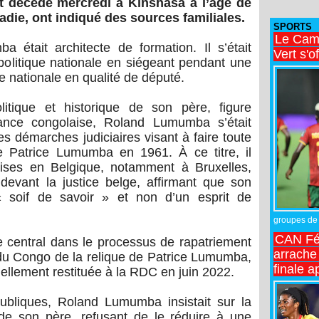
 décédé mercredi à Kinshasa à l’âge de
adie, ont indiqué des sources familiales.
SPORTS
Le Came
était architecte de formation. Il s’était
Vert s'o
e politique nationale en siégeant pendant une
 nationale en qualité de député.
litique et historique de son père, figure
ance congolaise, Roland Lumumba s’était
es démarches judiciaires visant à faire toute
de Patrice Lumumba en 1961. À ce titre, il
prises en Belgique, notamment à Bruxelles,
devant la justice belge, affirmant que son
« soif de savoir » et non d’un esprit de
groupes de 
CAN Fé
le central dans le processus de rapatriement
arrache 
u Congo de la relique de Patrice Lumumba,
finale a
iellement restituée à la RDC en juin 2022.
ubliques, Roland Lumumba insistait sur la
 de son père, refusant de le réduire à une