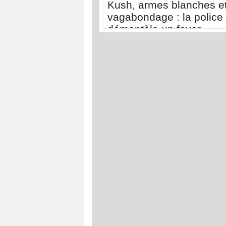
Kush, armes blanches e
vagabondage : la police
démantèle un foyer
d'insécurité à la Médina