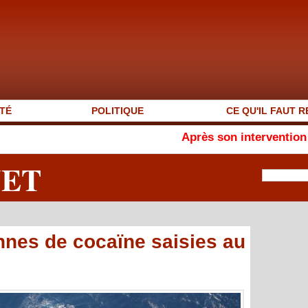
TÉ
POLITIQUE
CE QU'IL FAUT R
Après son intervention en français,
NET
onnes de cocaïne saisies au