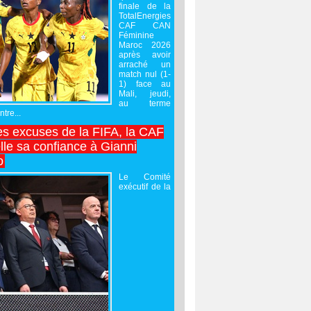
finale de la
TotalEnergies
CAF CAN
Féminine
Maroc 2026
après avoir
arraché un
match nul (1-
1) face au
Mali, jeudi,
au terme
tre...
es excuses de la FIFA, la CAF
lle sa confiance à Gianni
o
Le Comité
exécutif de la