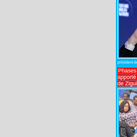
président de
Phases 
apporté
de Zigu