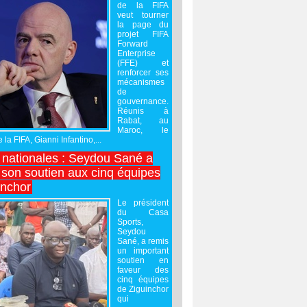
de la FIFA
veut tourner
la page du
projet FIFA
Forward
Enterprise
(FFE) et
renforcer ses
mécanismes
de
gouvernance.
Réunis à
Rabat, au
Maroc, le
 la FIFA, Gianni Infantino,...
nationales : Seydou Sané a
 son soutien aux cinq équipes
inchor
Le président
du Casa
Sports,
Seydou
Sané, a remis
un important
soutien en
faveur des
cinq équipes
de Ziguinchor
qui