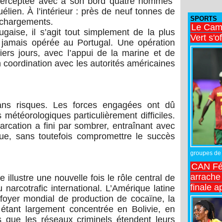
nterceptée avec à son bord quatre hommes
lien. À l’intérieur : près de neuf tonnes de
SPORTS
 chargements.
Le Came
tugaise, il s’agit tout simplement de la plus
Vert s'o
 jamais opérée au Portugal. Une opération
ers jours, avec l’appui de la marine et de
n coordination avec les autorités américaines
sans risques. Les forces engagées ont dû
météorologiques particulièrement difficiles.
arcation a fini par sombrer, entraînant avec
ue, sans toutefois compromettre le succès
groupes de 
CAN Fé
arrache 
e illustre une nouvelle fois le rôle central de
finale a
 narcotrafic international. L’Amérique latine
 foyer mondial de production de cocaïne, la
 étant largement concentrée en Bolivie, en
 que les réseaux criminels étendent leurs