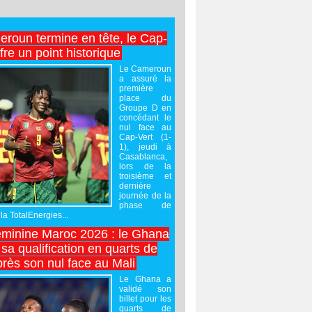
roun termine en tête, le Cap-
ffre un point historique
Le Cameroun
a assuré la
première
place du
Groupe D en
concédant le
nul face au
Cap-Vert (1-
1), jeudi à
Casablanca,
lors de la
troisième et
dernière
journée de la
phase de
la TotalEnergies...
minine Maroc 2026 : le Ghana
sa qualification en quarts de
près son nul face au Mali
Le Ghana a
validé son
billet pour les
quarts de