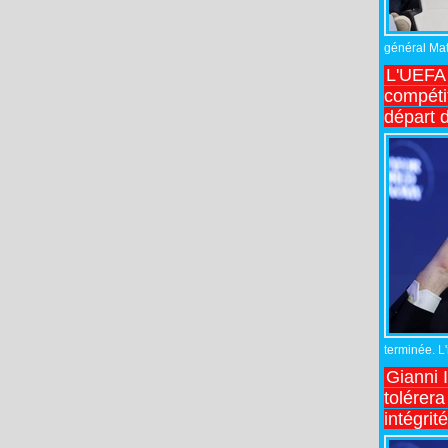
général Matt
L'UEFA 
compétit
départ d
terminée. L
Gianni 
tolérera
intégrit