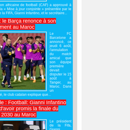
on africaine de football (CAF) a approuvé à
 la « Mise à jour conjointe » présentée par le
 la FIFA, Gianni Infantino, et le secrétaire...
 : le Barça renonce à son
ement au Maroc
Le FC
Barcelone a
annoncé, ce
jeudi 6 août,
l'annulation
du match
amical que
son équipe
première
devait
disputer le 15
août à
Tanger, au
Maroc. Dans
un
 le club catalan explique que...
e : Football: Gianni Infantino
'avoir promis la finale du
 2030 au Maroc
Le président
de la Fifa,
Gianni