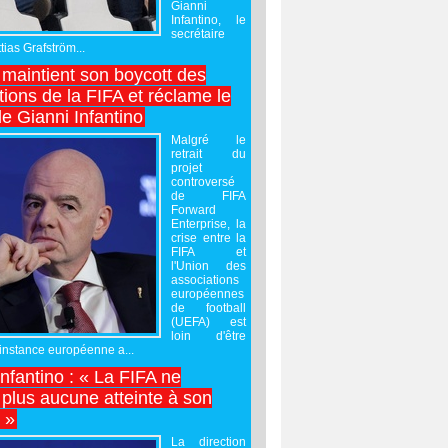
Gianni
Infantino, le
secrétaire
ias Grafström...
maintient son boycott des
ions de la FIFA et réclame le
e Gianni Infantino
Malgré le
retrait du
projet
controversé
de FIFA
Forward
Enterprise, la
crise entre la
FIFA et
l'Union des
associations
européennes
de football
(UEFA) est
loin d'être
'instance européenne a...
Infantino : « La FIFA ne
 plus aucune atteinte à son
é »
La direction