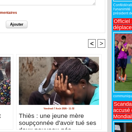
Confédérati
l'unanimité
mmentaires
président de
Officiel
déplac
<
>
communiqué,
Scandal
accusé d
Vendredi 7 Août 2026 - 11:32
t
Thiès : une jeune mère
Mondial
soupçonnée d'avoir tué ses
deux nouveau-nés