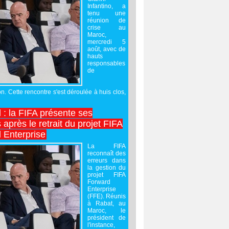
Infantino, a
tenu une
réunion de
crise au
Maroc,
mercredi 5
août, avec de
hauts
responsables
de
on. Cette rencontre s'est déroulée à huis clos,
l : la FIFA présente ses
après le retrait du projet FIFA
 Enterprise
La FIFA
reconnaît des
erreurs dans
la gestion du
projet FIFA
Forward
Enterprise
(FFE). Réunis
à Rabat, au
Maroc, le
président de
l'instance,