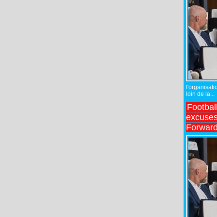
l'organisati
loin de la...
Footbal
excuses 
Forward