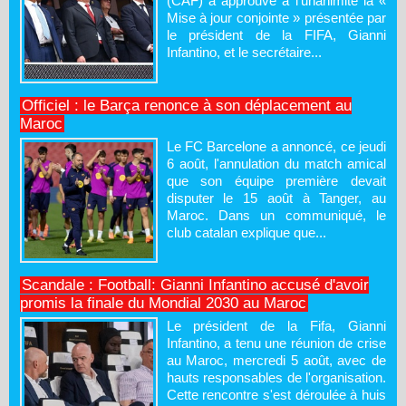
(CAF) a approuvé à l'unanimité la «
Mise à jour conjointe » présentée par
le président de la FIFA, Gianni
Infantino, et le secrétaire...
Officiel : le Barça renonce à son déplacement au
Maroc
Le FC Barcelone a annoncé, ce jeudi
6 août, l'annulation du match amical
que son équipe première devait
disputer le 15 août à Tanger, au
Maroc. Dans un communiqué, le
club catalan explique que...
Scandale : Football: Gianni Infantino accusé d'avoir
promis la finale du Mondial 2030 au Maroc
Le président de la Fifa, Gianni
Infantino, a tenu une réunion de crise
au Maroc, mercredi 5 août, avec de
hauts responsables de l'organisation.
Cette rencontre s'est déroulée à huis