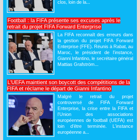
clos, loin de la...
Football : la FIFA présente ses excuses après le
retrait du projet FIFA Forward Enterprise
La FIFA reconnaît des erreurs dans
la gestion du projet FIFA Forward
Enterprise (FFE). Réunis à Rabat, au
Maroc, le président de l'instance,
Gianni Infantino, le secrétaire général
Mattias Grafström...
L'UEFA maintient son boycott des compétitions de la
FIFA et réclame le départ de Gianni Infantino
Malgré le retrait du projet
controversé de FIFA Forward
Enterprise, la crise entre la FIFA et
l'Union des associations
européennes de football (UEFA) est
loin d'être terminée. L'instance
européenne a...