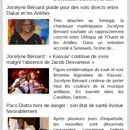
Jocelyne Béroard plaide pour des vols directs entre
Dakar et les Antilles
Très attachée au Sénégal, la
chanteuse martiniquaise Jocelyne
Béroard souhaite un rapprochement
concret entre l'Afrique de l'Ouest et
les Antilles. Dans un entretien
accordé à Seneweb, l'icône de...
Jocelyne Béroard : « Kassav' continue de vivre
malgré l'absence de Jacob Desvarieux »
Figure emblématique du zouk et voix
féminine légendaire de Kassav',
Jocelyne Béroard continue de porter
haut les couleurs de la musique
antillaise. En tournée dans les
Caraïbes, l'artiste...
Paco Diatta hors de danger : son état de santé évolue
favorablement
Après plusieurs jours d'inquiétude,
les nouvelles sont désormais
rassurantes concernant l'artiste