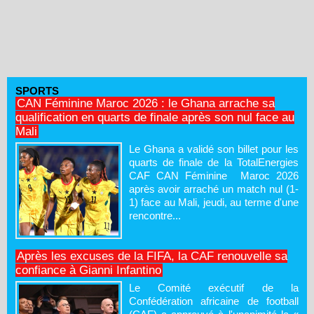
SPORTS
CAN Féminine Maroc 2026 : le Ghana arrache sa
qualification en quarts de finale après son nul face au
Mali
Le Ghana a validé son billet pour les
quarts de finale de la TotalEnergies
CAF CAN Féminine Maroc 2026
après avoir arraché un match nul (1-
1) face au Mali, jeudi, au terme d'une
rencontre...
Après les excuses de la FIFA, la CAF renouvelle sa
confiance à Gianni Infantino
Le Comité exécutif de la
Confédération africaine de football