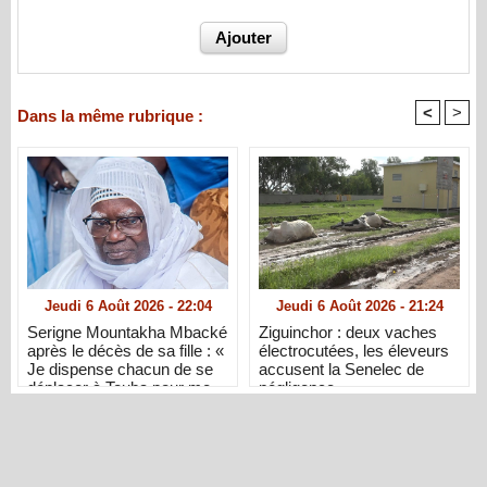
<
>
Dans la même rubrique :
Jeudi 6 Août 2026 - 22:04
Jeudi 6 Août 2026 - 21:24
Serigne Mountakha Mbacké
Ziguinchor : deux vaches
après le décès de sa fille : «
électrocutées, les éleveurs
Je dispense chacun de se
accusent la Senelec de
déplacer à Touba pour me
négligence
présenter ses condoléances
»