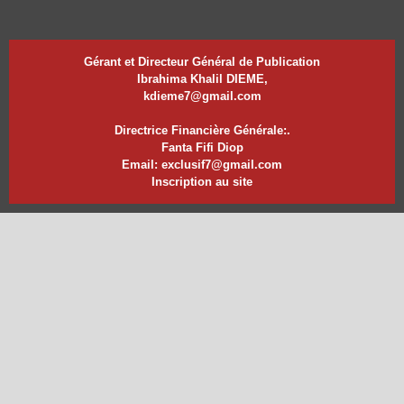
Gérant et Directeur Général de Publication
Ibrahima Khalil DIEME,
kdieme7@gmail.com
Directrice Financière Générale:.
Fanta Fifi Diop
Email: exclusif7@gmail.com
Inscription au site