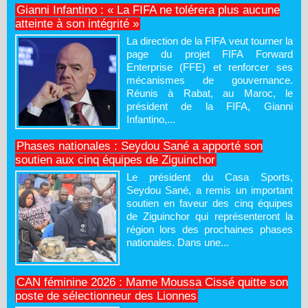
Gianni Infantino : « La FIFA ne tolérera plus aucune
atteinte à son intégrité »
La direction de la FIFA veut tourner la
page du projet FIFA Forward
Enterprise (FFE) et renforcer ses
mécanismes de gouvernance.
Réunis à Rabat, au Maroc, le
président de la FIFA, Gianni
Infantino,...
Phases nationales : Seydou Sané a apporté son
soutien aux cinq équipes de Ziguinchor
Le président du Casa Sports,
Seydou Sané, a remis un important
soutien en faveur des cinq équipes
de Ziguinchor qui représenteront la
région lors des prochaines phases
nationales. Dans une...
CAN féminine 2026 : Mame Moussa Cissé quitte son
poste de sélectionneur des Lionnes