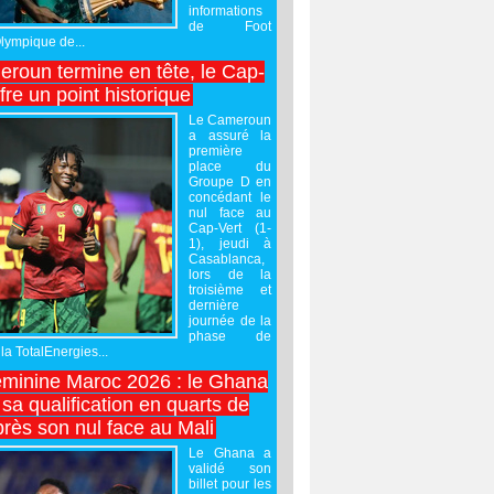
informations
de Foot
Olympique de...
roun termine en tête, le Cap-
ffre un point historique
Le Cameroun
a assuré la
première
place du
Groupe D en
concédant le
nul face au
Cap-Vert (1-
1), jeudi à
Casablanca,
lors de la
troisième et
dernière
journée de la
phase de
la TotalEnergies...
minine Maroc 2026 : le Ghana
sa qualification en quarts de
près son nul face au Mali
Le Ghana a
validé son
billet pour les