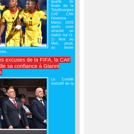
quarts de
finale de la
TotalEnergies
CAF CAN
Féminine
Maroc 2026
après avoir
arraché un
match nul (1-
1) face au
Mali, jeudi,
au terme
tre...
es excuses de la FIFA, la CAF
lle sa confiance à Gianni
o
Le Comité
exécutif de la