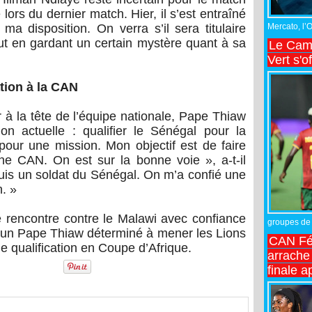
 lors du dernier match. Hier, il s’est entraîné
Mercato, l’
à ma disposition. On verra s’il sera titulaire
ut en gardant un certain mystère quant à sa
Le Came
Vert s'o
cation à la CAN
 à la tête de l’équipe nationale, Pape Thiaw
on actuelle : qualifier le Sénégal pour la
our une mission. Mon objectif est de faire
aine CAN. On est sur la bonne voie », a-t-il
 suis un soldat du Sénégal. On m’a confié une
n. »
 rencontre contre le Malawi avec confiance
groupes de 
 d’un Pape Thiaw déterminé à mener les Lions
CAN Fé
e qualification en Coupe d’Afrique.
arrache 
finale a