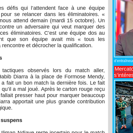
s défis qui l’attendent face à une équipe
pour se relancer dans les éliminatoires. «
 nous attend demain (mardi 15 octobre). Un
 contre un adversaire qui veut marquer des
ces éliminatoires. C’est une équipe dos au
tant que son équipe avait mis « tous les
 rencontre et décrocher la qualification.
s
d’entraîneur
Mercato
 tactiques observés lors du match aller,
s’intére
’Habib Diarra à la place de Formose Mendy,
 fait un bon match la dernière fois. Le fait
e qu’il a mal joué. Après le carton rouge reçu
l fallait presser haut pour marquer beaucoup
iarra apportait une plus grande contribution
gique.
n suspens
 Iliman Ndiaye reste incertain pour le match