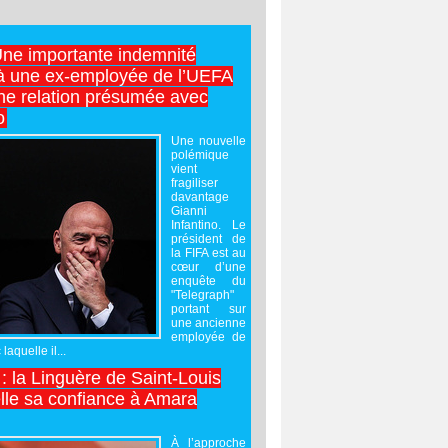
Une importante indemnité
à une ex-employée de l’UEFA
ne relation présumée avec
o
Une nouvelle
polémique
vient
fragiliser
davantage
Gianni
Infantino. Le
président de
la FIFA est au
cœur d’une
enquête du
"Telegraph"
portant sur
une ancienne
employée de
laquelle il...
 : la Linguère de Saint-Louis
lle sa confiance à Amara
À l’approche