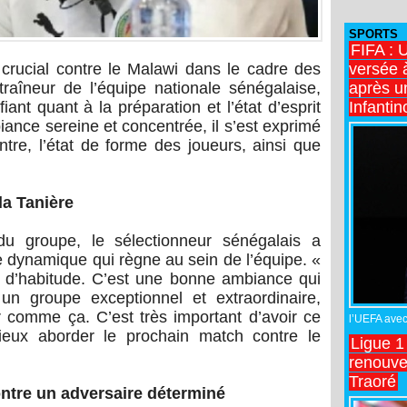
SPORTS
FIFA : 
versée 
rucial contre le Malawi dans le cadre des
après u
traîneur de l’équipe nationale sénégalaise,
Infantin
ant quant à la préparation et l’état d’esprit
ance sereine et concentrée, il s’est exprimé
ntre, l’état de forme des joueurs, ainsi que
la Tanière
t du groupe, le sélectionneur sénégalais a
e dynamique qui règne au sein de l’équipe. «
e d’habitude. C’est une bonne ambiance qui
un groupe exceptionnel et extraordinaire,
 comme ça. C’est très important d’avoir ce
l’UEFA avec 
mieux aborder le prochain match contre le
Ligue 1
renouve
Traoré
ntre un adversaire déterminé