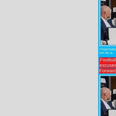
l'organisati
loin de la...
Footbal
excuses 
Forward