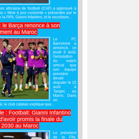
on africaine de football (CAF) a approuvé à
 la « Mise à jour conjointe » présentée par le
 la FIFA, Gianni Infantino, et le secrétaire...
 : le Barça renonce à son
ement au Maroc
Le FC
Barcelone a
annoncé, ce
jeudi 6 août,
l'annulation
du match
amical que
son équipe
première
devait
disputer le 15
août à
Tanger, au
Maroc. Dans
un
 le club catalan explique que...
e : Football: Gianni Infantino
'avoir promis la finale du
 2030 au Maroc
Le président
de la Fifa,