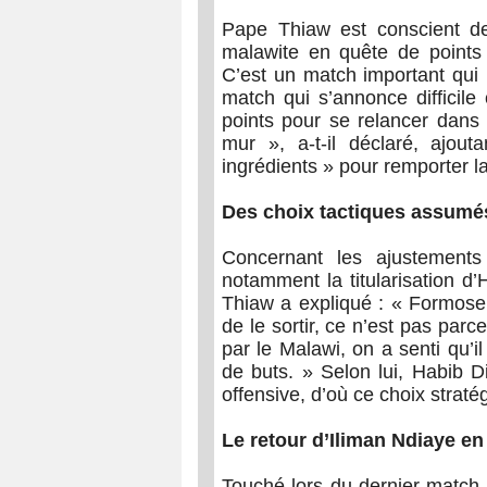
Pape Thiaw est conscient de
malawite en quête de points 
C’est un match important qui
match qui s’annonce difficile
points pour se relancer dans 
mur », a-t-il déclaré, ajou
ingrédients » pour remporter la
Des choix tactiques assumé
Concernant les ajustements
notamment la titularisation d
Thiaw a expliqué : « Formose a
de le sortir, ce n’est pas parc
par le Malawi, on a senti qu’i
de buts. » Selon lui, Habib D
offensive, d’où ce choix straté
Le retour d’Iliman Ndiaye e
Touché lors du dernier match,