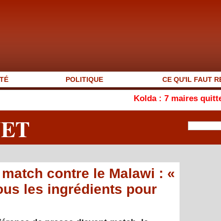
TÉ
POLITIQUE
CE QU'IL FAUT R
Kolda : 7 maires quittent l’APR, le
NET
 match contre le Malawi : «
us les ingrédients pour