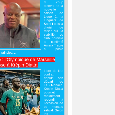
du coup
d’envoi de la
nouvelle
saison de
Ligue 1, la
Linguère de
Saint-Louis a
choisi de
miser sur la
stabilité. Le
club nordiste
a confirmé
Amara Traoré
au poste
 principal...
 : l’Olympique de Marseille
sse à Krépin Diatta
Libre de tout
contrat
depuis son
départ de
l’AS Monaco,
Krépin Diatta
pourrait
rapidement
rebondir à
l’occasion de
ce mercato
estival. Selon
les