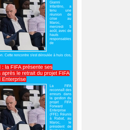
Gianni
Infantino, a
tenu une
réunion de
crise au
Maroc,
mercredi 5
août, avec de
hauts
responsables
de
on. Cette rencontre s'est déroulée à huis clos,
l : la FIFA présente ses
après le retrait du projet FIFA
 Enterprise
La FIFA
reconnaît des
erreurs dans
la gestion du
projet FIFA
Forward
Enterprise
(FFE). Réunis
à Rabat, au
Maroc, le
président de