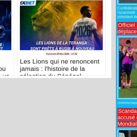
Confédérati
l'unanimité
président de
Officiel
déplac
Vendredi 29 Mai 2026 - 17:52
Les Lions qui ne renoncent
ou
jamais : l'histoire de la
e vs
sélection du Sénégal
communiqué,
Scandal
accusé d
Mondial