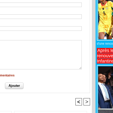
d'une rencon
Après l
renouve
Infantin
mmentaires
<
>