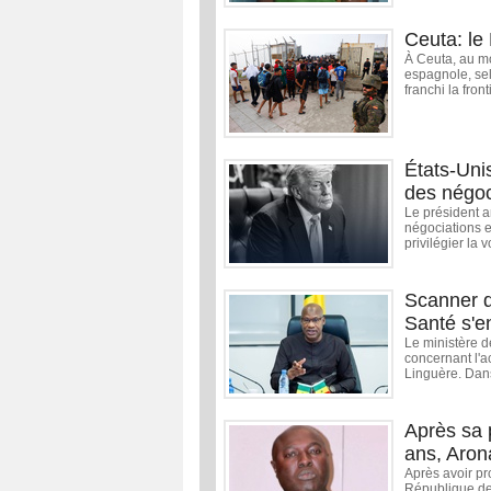
Ceuta: le
À Ceuta, au mo
espagnole, sel
franchi la fron
États-Uni
des négoc
Le président 
négociations en
privilégier la 
Scanner de
Santé s'e
Le ministère d
concernant l'a
Linguère. Dan
Après sa 
ans, Aron
Après avoir pr
République de 