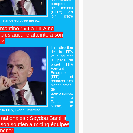
européennes
de football
(UEFA) est
loin d'être
'instance européenne a...
Infantino : « La FIFA ne
 plus aucune atteinte à son
é »
La direction
de la FIFA
veut tourner
la page du
projet FIFA
Forward
Enterprise
(FFE) et
renforcer ses
mécanismes
de
gouvernance.
Réunis à
Rabat, au
Maroc, le
 la FIFA, Gianni Infantino,...
nationales : Seydou Sané a
 son soutien aux cinq équipes
inchor