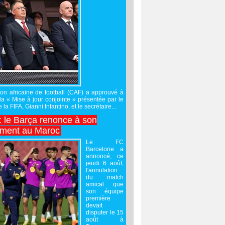
on africaine de football (CAF) a approuvé à
 la « Mise à jour conjointe » présentée par le
 la FIFA, Gianni Infantino, et le secrétaire...
 : le Barça renonce à son
ement au Maroc
Le FC
Barcelone a
annoncé, ce
jeudi 6 août,
l'annulation
du match
amical que
son équipe
première
devait
disputer le 15
août à