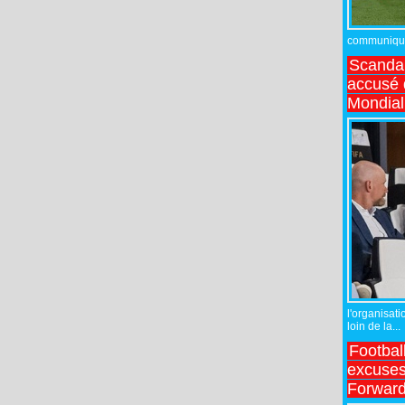
communiqué,
Scandal
accusé d
Mondial
l'organisati
loin de la...
Footbal
excuses 
Forward