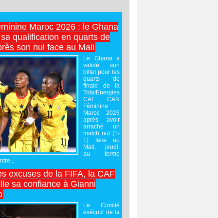
minine Maroc 2026 : le Ghana
sa qualification en quarts de
près son nul face au Mali
Le Ghana a
validé son
billet pour les
quarts de
finale de la
TotalEnergies
CAF CAN
Féminine
Maroc 2026
après avoir
arraché un
match nul (1-
1) face au
Mali, jeudi,
au terme
tre...
es excuses de la FIFA, la CAF
lle sa confiance à Gianni
o
Le Comité
exécutif de la