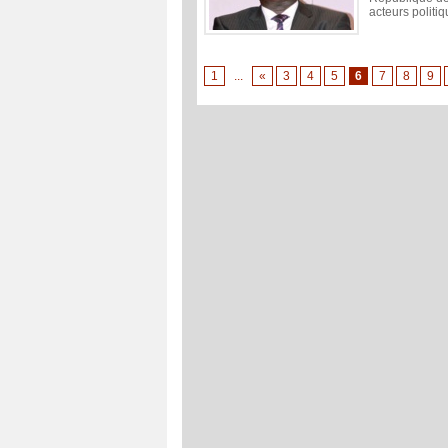
acteurs politiq
1
...
«
3
4
5
6
7
8
9