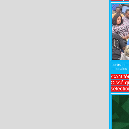
représente
nationales.
CAN fé
Cissé q
sélecti