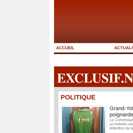
ACCUEIL
ACTUALI
EXCLUSIF.
POLITIQUE
Grand-Yoff
poignard
Le Commissaria
un individu so
détention de te