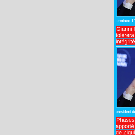
terminée. L
Gianni 
tolérera
intégrit
président de
Phases 
apporté
de Zigu