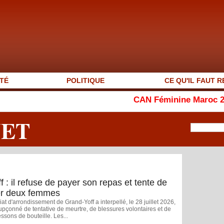
TÉ
POLITIQUE
CE QU'IL FAUT R
CAN Féminine Maroc 2026 : le Ghan
NET
 : il refuse de payer son repas et tente de
er deux femmes
t d'arrondissement de Grand-Yoff a interpellé, le 28 juillet 2026,
upçonné de tentative de meurtre, de blessures volontaires et de
ssons de bouteille. Les...