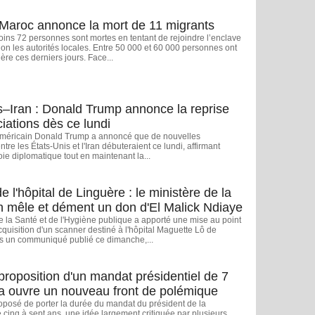
 Maroc annonce la mort de 11 migrants
ins 72 personnes sont mortes en tentant de rejoindre l’enclave
on les autorités locales. Entre 50 000 et 60 000 personnes ont
tière ces derniers jours. Face...
s–Iran : Donald Trump annonce la reprise
iations dès ce lundi
américain Donald Trump a annoncé que de nouvelles
tre les États-Unis et l'Iran débuteraient ce lundi, affirmant
voie diplomatique tout en maintenant la...
 l'hôpital de Linguère : le ministère de la
n mêle et dément un don d'El Malick Ndiaye
e la Santé et de l'Hygiène publique a apporté une mise au point
cquisition d'un scanner destiné à l'hôpital Maguette Lô de
s un communiqué publié ce dimanche,...
proposition d'un mandat présidentiel de 7
a ouvre un nouveau front de polémique
oposé de porter la durée du mandat du président de la
cinq à sept ans, une idée largement critiquée par plusieurs