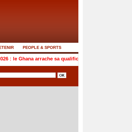
ETENIR
PEOPLE & SPORTS
a arrache sa qualification en quarts de finale après son