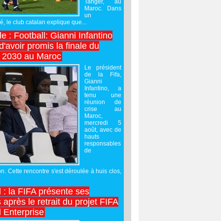
Tanger, au
Maroc. Dans
un
 le club catalan explique que...
e : Football: Gianni Infantino
'avoir promis la finale du
 2030 au Maroc
Le président
de la Fifa,
Gianni
Infantino, a
tenu une
réunion de
crise au
Maroc,
mercredi 5
août, avec de
hauts
responsables
de
on. Cette rencontre s'est déroulée à huis clos,
l : la FIFA présente ses
après le retrait du projet FIFA
 Enterprise