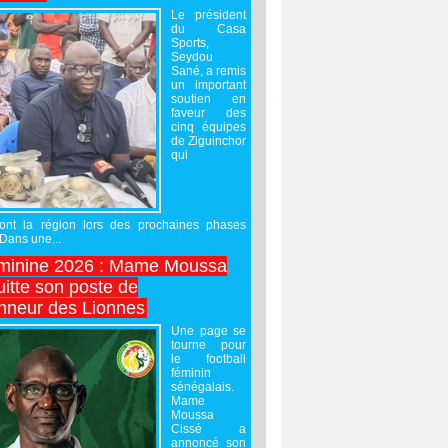
Le président
du Casa
Sports,
Seydou
Sané, a remis
un important
soutien en
faveur des
cinq équipes
de Ziguinchor
qui
ront la région lors des prochaines phases
 Dans une...
minine 2026 : Mame Moussa
uitte son poste de
onneur des Lionnes
Une page se
tourne pour
le football
féminin
sénégalais.
Mame
Moussa
Cissé a
annoncé son