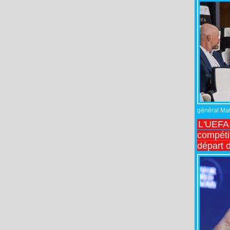
général Matt
L'UEFA 
compétit
départ d