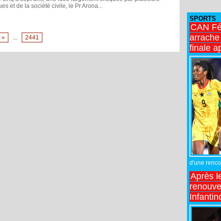
ues et de la société civile, le Pr Arona...
SPORTS
CAN Fé
arrache 
»
...
2441
finale a
d'une rencon
Après l
renouve
Infantin