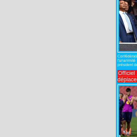
Confédérati
l'unanimité
président de
Officiel
déplac