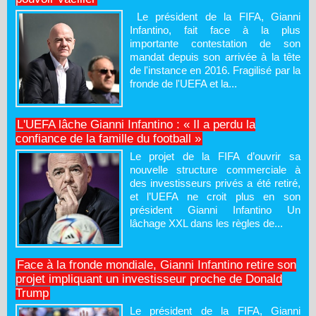
Le président de la FIFA, Gianni
Infantino, fait face à la plus
importante contestation de son
mandat depuis son arrivée à la tête
de l'instance en 2016. Fragilisé par la
fronde de l'UEFA et la...
L'UEFA lâche Gianni Infantino : « Il a perdu la
confiance de la famille du football »
Le projet de la FIFA d’ouvrir sa
nouvelle structure commerciale à
des investisseurs privés a été retiré,
et l’UEFA ne croit plus en son
président Gianni Infantino Un
lâchage XXL dans les règles de...
Face à la fronde mondiale, Gianni Infantino retire son
projet impliquant un investisseur proche de Donald
Trump
Le président de la FIFA, Gianni