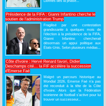
Lionnes dès la phase...
Présidence de la FIFA : Gianni Infantino cherche le
soutien de l'administration Trump
Fragilisé par une contestation
grandissante à quelques mois de
l'élection à la présidence de la FIFA,
Gianni Infantino chercherait
désormais un appui politique aux
États-Unis. Selon plusieurs médias...
Côte d'Ivoire : Hervé Renard favori, Didier
Deschamps cité… la FIF accélère la succession
d'Emerse Faé
Malgré un parcours historique au
Mondial 2026, Emerse Faé n'a pas
été reconduit à la tête de la Côte
d'Ivoire. Alors que la Fédération
ivoirienne de football s'active pour lui
trouver un successeur...