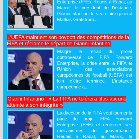
Enterprise (FFE). Réunis à Rabat, au
Maroc, le président de l'instance,
Gianni Infantino, le secrétaire général
Mattias Grafström...
L'UEFA maintient son boycott des compétitions de la
FIFA et réclame le départ de Gianni Infantino
Malgré le retrait du projet
controversé de FIFA Forward
Enterprise, la crise entre la FIFA et
l'Union des associations
européennes de football (UEFA) est
loin d'être terminée. L'instance
européenne a...
Gianni Infantino : « La FIFA ne tolérera plus aucune
atteinte à son intégrité »
La direction de la FIFA veut tourner la
page du projet FIFA Forward
Enterprise (FFE) et renforcer ses
mécanismes de gouvernance.
Réunis à Rabat, au Maroc, le