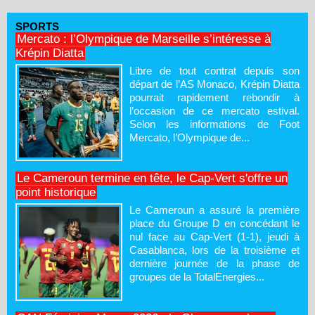
SPORTS
Mercato : l’Olympique de Marseille s’intéresse à
Krépin Diatta
Libre de tout contrat depuis son
départ de l’AS Monaco, Krépin Diatta
pourrait rapidement rebondir à
l’occasion de ce mercato estival.
Selon les informations de Foot
Mercato, l’Olympique de...
Le Cameroun termine en tête, le Cap-Vert s'offre un
point historique
Le Cameroun a assuré la première
place du Groupe D en concédant le
nul face au Cap-Vert (1-1), jeudi à
Casablanca, lors de la troisième et
dernière journée de la phase de
groupes de la TotalEnergies...