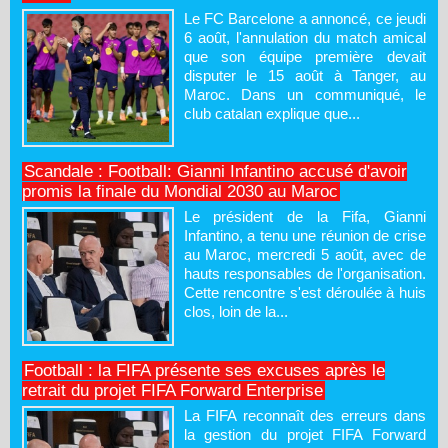
Le FC Barcelone a annoncé, ce jeudi
6 août, l'annulation du match amical
que son équipe première devait
disputer le 15 août à Tanger, au
Maroc. Dans un communiqué, le
club catalan explique que...
Scandale : Football: Gianni Infantino accusé d'avoir
promis la finale du Mondial 2030 au Maroc
Le président de la Fifa, Gianni
Infantino, a tenu une réunion de crise
au Maroc, mercredi 5 août, avec de
hauts responsables de l'organisation.
Cette rencontre s'est déroulée à huis
clos, loin de la...
Football : la FIFA présente ses excuses après le
retrait du projet FIFA Forward Enterprise
La FIFA reconnaît des erreurs dans
la gestion du projet FIFA Forward