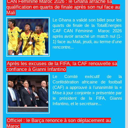
CAN Féminine Maroc 2026 : le Ghana arrache sa
qualification en quarts de finale après son nul face au
Mali
Le Ghana a validé son billet pour les
quarts de finale de la TotalEnergies
CAF CAN Féminine Maroc 2026
après avoir arraché un match nul (1-
1) face au Mali, jeudi, au terme d'une
rencontre...
Après les excuses de la FIFA, la CAF renouvelle sa
confiance à Gianni Infantino
Le Comité exécutif de la
Confédération africaine de football
(CAF) a approuvé à l'unanimité la «
Mise à jour conjointe » présentée par
le président de la FIFA, Gianni
Infantino, et le secrétaire...
Officiel : le Barça renonce à son déplacement au
Maroc