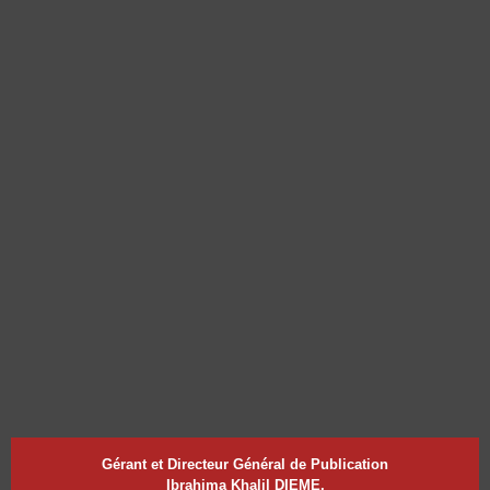
Gérant et Directeur Général de Publication
Ibrahima Khalil DIEME,