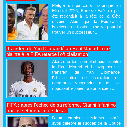
Malgré un parcours historique au
Mondial 2026, Emerse Faé n'a pas
été reconduit à la tête de la Côte
d'Ivoire. Alors que la Fédération
ivoirienne de football s'active pour lui
trouver un successeur...
Transfert de Yan Diomandé au Real Madrid : une
plainte à la FIFA retarde l'officialisation
Alors que tout semblait bouclé entre
le Real Madrid et Leipzig pour le
transfert de Yan Diomandé,
l'officialisation de l'opération est
désormais suspendue à un litige
opposant le joueur à son ancien...
FIFA : après l'échec de sa réforme, Gianni Infantino
fragilisé et menacé de départ
Deux semaines seulement après
avoir célébré le succès de la Coupe