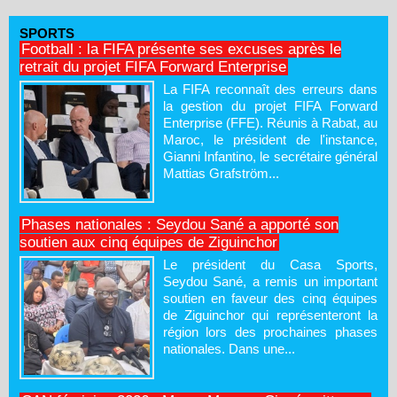
SPORTS
Football : la FIFA présente ses excuses après le
retrait du projet FIFA Forward Enterprise
La FIFA reconnaît des erreurs dans
la gestion du projet FIFA Forward
Enterprise (FFE). Réunis à Rabat, au
Maroc, le président de l'instance,
Gianni Infantino, le secrétaire général
Mattias Grafström...
Phases nationales : Seydou Sané a apporté son
soutien aux cinq équipes de Ziguinchor
Le président du Casa Sports,
Seydou Sané, a remis un important
soutien en faveur des cinq équipes
de Ziguinchor qui représenteront la
région lors des prochaines phases
nationales. Dans une...