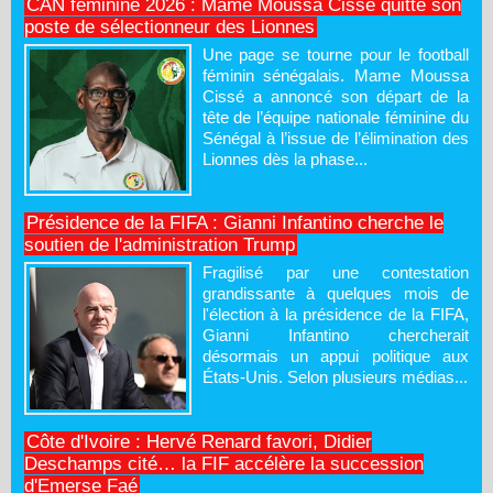
CAN féminine 2026 : Mame Moussa Cissé quitte son
poste de sélectionneur des Lionnes
Une page se tourne pour le football
féminin sénégalais. Mame Moussa
Cissé a annoncé son départ de la
tête de l’équipe nationale féminine du
Sénégal à l’issue de l’élimination des
Lionnes dès la phase...
Présidence de la FIFA : Gianni Infantino cherche le
soutien de l'administration Trump
Fragilisé par une contestation
grandissante à quelques mois de
l'élection à la présidence de la FIFA,
Gianni Infantino chercherait
désormais un appui politique aux
États-Unis. Selon plusieurs médias...
Côte d'Ivoire : Hervé Renard favori, Didier
Deschamps cité… la FIF accélère la succession
d'Emerse Faé