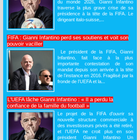
du monde 2026, Gianni Infantino
traverse la plus grave crise de sa
présidence à la tête de la FIFA. Le
dirigeant italo-suisse,...
FIFA : Gianni Infantino perd ses soutiens et voit son
pouvoir vaciller
Le président de la FIFA, Gianni
Infantino, fait face à la plus
importante contestation de son
mandat depuis son arrivée à la tête
de l'instance en 2016. Fragilisé par la
fronde de l'UEFA et la...
L'UEFA lâche Gianni Infantino : « Il a perdu la
confiance de la famille du football »
Le projet de la FIFA d’ouvrir sa
nouvelle structure commerciale à
des investisseurs privés a été retiré,
et l’UEFA ne croit plus en son
président Gianni Infantino Un