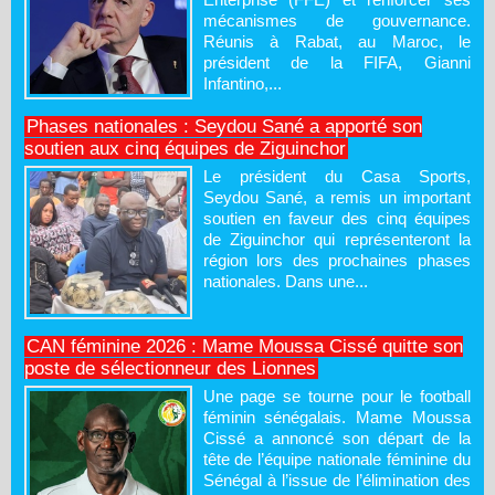
mécanismes de gouvernance.
Réunis à Rabat, au Maroc, le
président de la FIFA, Gianni
Infantino,...
Phases nationales : Seydou Sané a apporté son
soutien aux cinq équipes de Ziguinchor
Le président du Casa Sports,
Seydou Sané, a remis un important
soutien en faveur des cinq équipes
de Ziguinchor qui représenteront la
région lors des prochaines phases
nationales. Dans une...
CAN féminine 2026 : Mame Moussa Cissé quitte son
poste de sélectionneur des Lionnes
Une page se tourne pour le football
féminin sénégalais. Mame Moussa
Cissé a annoncé son départ de la
tête de l’équipe nationale féminine du
Sénégal à l’issue de l’élimination des