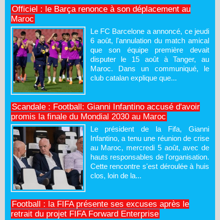
Officiel : le Barça renonce à son déplacement au
Maroc
Le FC Barcelone a annoncé, ce jeudi
6 août, l'annulation du match amical
que son équipe première devait
disputer le 15 août à Tanger, au
Maroc. Dans un communiqué, le
club catalan explique que...
Scandale : Football: Gianni Infantino accusé d'avoir
promis la finale du Mondial 2030 au Maroc
Le président de la Fifa, Gianni
Infantino, a tenu une réunion de crise
au Maroc, mercredi 5 août, avec de
hauts responsables de l'organisation.
Cette rencontre s'est déroulée à huis
clos, loin de la...
Football : la FIFA présente ses excuses après le
retrait du projet FIFA Forward Enterprise