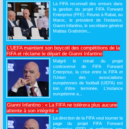
La FIFA reconnaît des erreurs dans
la gestion du projet FIFA Forward
Enterprise (FFE). Réunis à Rabat, au
Maroc, le président de l'instance,
Gianni Infantino, le secrétaire général
Mattias Grafström...
L'UEFA maintient son boycott des compétitions de la
FIFA et réclame le départ de Gianni Infantino
Malgré le retrait du projet
controversé de FIFA Forward
Enterprise, la crise entre la FIFA et
l'Union des associations
européennes de football (UEFA) est
loin d'être terminée. L'instance
européenne a...
Gianni Infantino : « La FIFA ne tolérera plus aucune
atteinte à son intégrité »
La direction de la FIFA veut tourner la
page du projet FIFA Forward
Enterprise (FFE) et renforcer ses