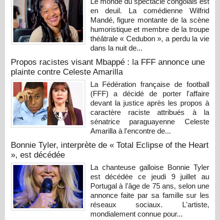
Le monde du spectacle congolais est
en deuil. La comédienne Wilfrid
Mandé, figure montante de la scène
humoristique et membre de la troupe
théâtrale « Cedubon », a perdu la vie
dans la nuit de...
Propos racistes visant Mbappé : la FFF annonce une
plainte contre Celeste Amarilla
La Fédération française de football
(FFF) a décidé de porter l'affaire
devant la justice après les propos à
caractère raciste attribués à la
sénatrice paraguayenne Celeste
Amarilla à l'encontre de...
Bonnie Tyler, interprète de « Total Eclipse of the Heart
», est décédée
La chanteuse galloise Bonnie Tyler
est décédée ce jeudi 9 juillet au
Portugal à l'âge de 75 ans, selon une
annonce faite par sa famille sur les
réseaux sociaux. L'artiste,
mondialement connue pour...