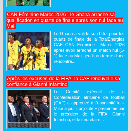
CAN Féminine Maroc 2026 : le Ghana arrache sa
qualification en quarts de finale après son nul face au
Mali
Le Ghana a validé son billet pour les
quarts de finale de la TotalEnergies
CAF CAN Féminine Maroc 2026
après avoir arraché un match nul (1-
1) face au Mali, jeudi, au terme d'une
rencontre...
Après les excuses de la FIFA, la CAF renouvelle sa
confiance à Gianni Infantino
Le Comité exécutif de la
Confédération africaine de football
(CAF) a approuvé à l'unanimité la «
Mise à jour conjointe » présentée par
le président de la FIFA, Gianni
Infantino, et le secrétaire...