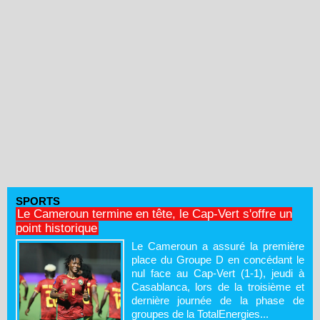
SPORTS
Le Cameroun termine en tête, le Cap-Vert s'offre un
point historique
Le Cameroun a assuré la première
place du Groupe D en concédant le
nul face au Cap-Vert (1-1), jeudi à
Casablanca, lors de la troisième et
dernière journée de la phase de
groupes de la TotalEnergies...