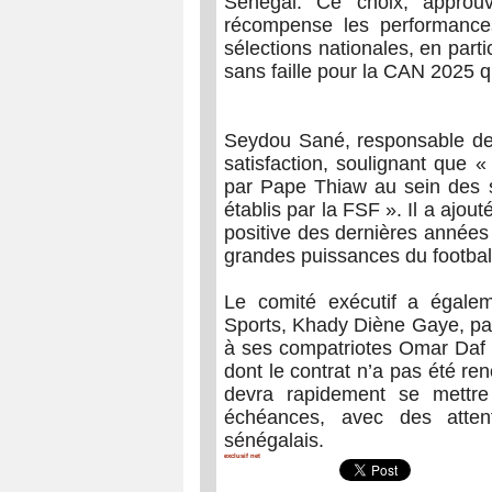
Sénégal. Ce choix, approuv
récompense les performances
sélections nationales, en parti
sans faille pour la CAN 2025 q
Seydou Sané, responsable de
satisfaction, soulignant que «
par Pape Thiaw au sein des sé
établis par la FSF ». Il a ajou
positive des dernières années 
grandes puissances du football
Le comité exécutif a égaleme
Sports, Khady Diène Gaye, pa
à ses compatriotes Omar Daf 
dont le contrat n’a pas été r
devra rapidement se mettre
échéances, avec des atten
sénégalais.
exclusif net