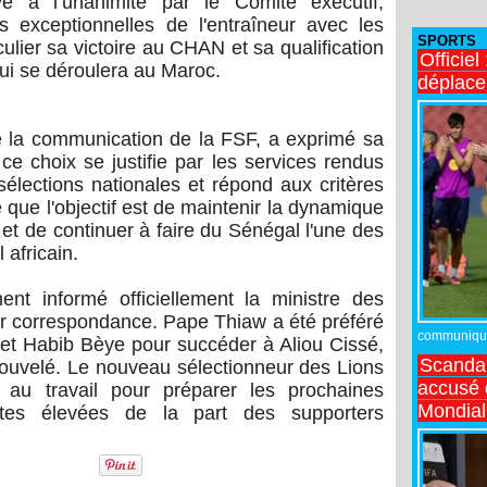
é à l’unanimité par le Comité exécutif,
 exceptionnelles de l'entraîneur avec les
SPORTS
culier sa victoire au CHAN et sa qualification
Officiel
ui se déroulera au Maroc.
déplac
 la communication de la FSF, a exprimé sa
 ce choix se justifie par les services rendus
lections nationales et répond aux critères
té que l'objectif est de maintenir la dynamique
et de continuer à faire du Sénégal l'une des
 africain.
nt informé officiellement la ministre des
r correspondance. Pape Thiaw a été préféré
communiqué,
et Habib Bèye pour succéder à Aliou Cissé,
Scandal
enouvelé. Le nouveau sélectionneur des Lions
accusé d
 au travail pour préparer les prochaines
Mondial
tes élevées de la part des supporters