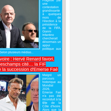
Fragilisé par
une
contestation
grandissante
à quelques
mois de
l'élection à la
présidence
de la FIFA,
Gianni
Infantino
chercherait
désormais un
appui
politique aux
 Selon plusieurs médias...
Ivoire : Hervé Renard favori,
Deschamps cité… la FIF
e la succession d'Emerse Faé
Malgré un
parcours
historique au
Mondial
2026,
Emerse Faé
n'a pas été
reconduit à la
tête de la
Côte d'Ivoire.
Alors que la