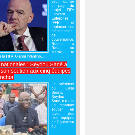
veut tourner
la page du
projet FIFA
Forward
Enterprise
(FFE) et
renforcer ses
mécanismes
de
gouvernance.
Réunis à
Rabat, au
Maroc, le
 la FIFA, Gianni Infantino,...
nationales : Seydou Sané a
 son soutien aux cinq équipes
inchor
Le président
du Casa
Sports,
Seydou
Sané, a remis
un important
soutien en
faveur des
cinq équipes
de Ziguinchor
qui