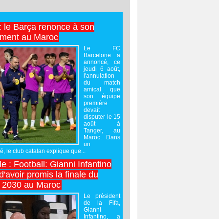
 : le Barça renonce à son
ement au Maroc
Le FC
Barcelone a
annoncé, ce
jeudi 6 août,
l'annulation
du match
amical que
son équipe
première
devait
disputer le 15
août à
Tanger, au
Maroc. Dans
un
 le club catalan explique que...
e : Football: Gianni Infantino
'avoir promis la finale du
 2030 au Maroc
Le président
de la Fifa,
Gianni
Infantino, a