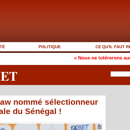
TÉ
POLITIQUE
CE QU'IL FAUT R
« Nous ne tolérerons aucune neutrali
NET
hiaw nommé sélectionneur
ale du Sénégal !