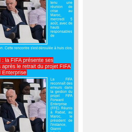
tenu une
réunion de
crise au
Maroc,
mercredi 5
août, avec de
hauts
responsables
de
on. Cette rencontre s'est déroulée à huis clos,
l : la FIFA présente ses
après le retrait du projet FIFA
 Enterprise
La FIFA
reconnaît des
erreurs dans
la gestion du
projet FIFA
Forward
Enterprise
(FFE). Réunis
à Rabat, au
Maroc, le
président de
l'instance,
Gianni