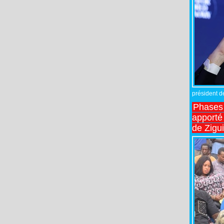
président de
Phases 
apporté
de Zigu