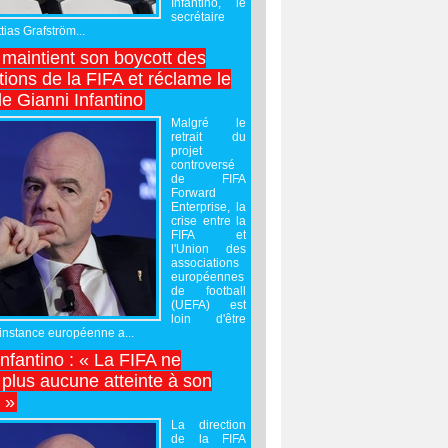
Infantino, le
secrétaire
ias Grafström...
maintient son boycott des
ions de la FIFA et réclame le
e Gianni Infantino
Malgré le
retrait du
projet
controversé
de FIFA
Forward
Enterprise, la
crise entre la
FIFA et
l'Union des
associations
européennes
de football
(UEFA) est
loin d'être
'instance européenne a...
Infantino : « La FIFA ne
 plus aucune atteinte à son
é »
La direction
de la FIFA