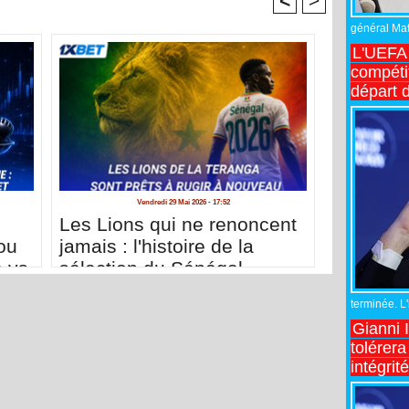
<
>
général Matt
L'UEFA 
compétit
départ d
Vendredi 29 Mai 2026 - 17:52
Les Lions qui ne renoncent
ou
jamais : l'histoire de la
e vs
sélection du Sénégal
terminée. L
Gianni 
tolérera
intégrit