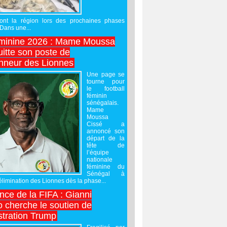
ront la région lors des prochaines phases
 Dans une...
minine 2026 : Mame Moussa
uitte son poste de
onneur des Lionnes
Une page se
tourne pour
le football
féminin
sénégalais.
Mame
Moussa
Cissé a
annoncé son
départ de la
tête de
l’équipe
nationale
féminine du
Sénégal à
’élimination des Lionnes dès la phase...
nce de la FIFA : Gianni
o cherche le soutien de
stration Trump