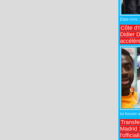
États-Unis.
Côte d'
Didier 
accélèr
lui trouver 
Transfe
Madrid :
l'officia