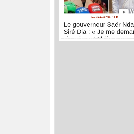
Jeudi 6 Août 2026 - 11:11
Le gouverneur Saër Nda
Siré Dia : « Je me dem
si vraiment Thiès a un
conseil départemental »