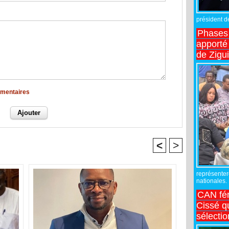
président de
Phases 
apporté
de Zigu
mmentaires
<
>
représente
nationales.
CAN fé
Cissé q
sélecti