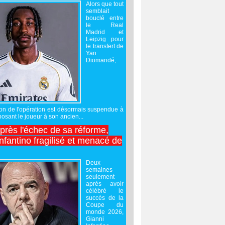
Alors que tout
semblait
bouclé entre
le Real
Madrid et
Leipzig pour
le transfert de
Yan
Diomandé,
sation de l'opération est désormais suspendue à
posant le joueur à son ancien...
après l'échec de sa réforme,
nfantino fragilisé et menacé de
Deux
semaines
seulement
après avoir
célébré le
succès de la
Coupe du
monde 2026,
Gianni