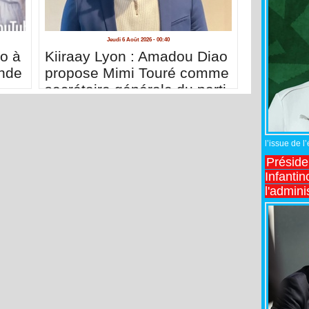
Jeudi 6 Août 2026 - 00:40
o à
Kiiraay Lyon : Amadou Diao
ande
propose Mimi Touré comme
secrétaire générale du parti
l’issue de l
Préside
Infantin
l'admini