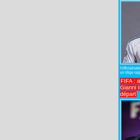
l'officiali
un litige op
FIFA : 
Gianni I
départ