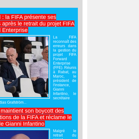
l : la FIFA présente ses
après le retrait du projet FIFA
 Enterprise
La FIFA
reconnaît des
erreurs dans
la gestion du
projet FIFA
Forward
Enterprise
(FFE). Réunis
à Rabat, au
Maroc, le
président de
l'instance,
Gianni
Infantino, le
secrétaire
ias Grafström...
maintient son boycott des
ions de la FIFA et réclame le
e Gianni Infantino
Malgré le
retrait du