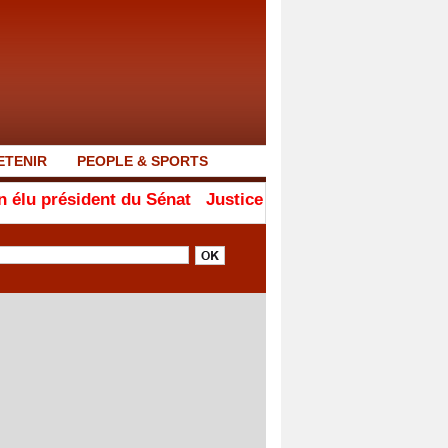
ETENIR
PEOPLE & SPORTS
ent du Sénat
Justice : Aby Ndour inculpée dans le litige