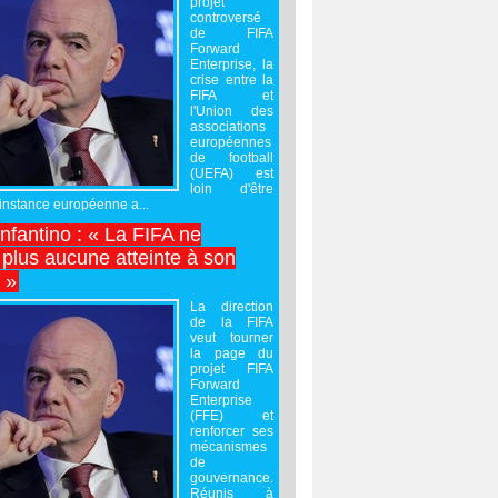
projet
controversé
de FIFA
Forward
Enterprise, la
crise entre la
FIFA et
l'Union des
associations
européennes
de football
(UEFA) est
loin d'être
'instance européenne a...
Infantino : « La FIFA ne
 plus aucune atteinte à son
é »
La direction
de la FIFA
veut tourner
la page du
projet FIFA
Forward
Enterprise
(FFE) et
renforcer ses
mécanismes
de
gouvernance.
Réunis à