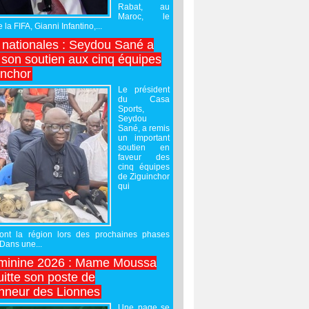
Rabat, au
Maroc, le
 la FIFA, Gianni Infantino,...
nationales : Seydou Sané a
 son soutien aux cinq équipes
inchor
Le président
du Casa
Sports,
Seydou
Sané, a remis
un important
soutien en
faveur des
cinq équipes
de Ziguinchor
qui
ront la région lors des prochaines phases
 Dans une...
minine 2026 : Mame Moussa
uitte son poste de
onneur des Lionnes
Une page se