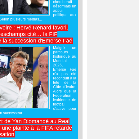
chercherait
désormais un
appui
politique aux
 Selon plusieurs médias...
Ivoire : Hervé Renard favori,
Deschamps cité… la FIF
e la succession d'Emerse Faé
Malgré un
parcours
historique au
Mondial
2026,
Emerse Faé
n'a pas été
reconduit à la
tête de la
Côte d'Ivoire.
Alors que la
Fédération
ivoirienne de
football
s'active pour
un successeur...
rt de Yan Diomandé au Real
 une plainte à la FIFA retarde
lisation