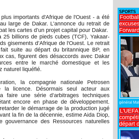
SPORTS
Footbal
plus importants d'Afrique de l'Ouest - a été
excuses 
u large de Dakar. L’annonce du retrait de
Forward
at les cartes d’un projet capital pour Dakar.
 25 billions de pieds cubes (TCF), Yakaar-
ds gisements d’Afrique de l'Ouest. Le retrait
it suite au départ du britannique BP, en
x cas, figurent des désaccords avec Dakar
ources entre le marché domestique et les
 naturel liquéfié.
uration, la compagnie nationale Petrosen
de la licence. Désormais seul acteur aux
 faire une série d’arbitrages techniques
 étant encore en phase de développement.
général Matt
 retarder le démarrage de la production jugé
L'UEFA 
vant la fin de la décennie, estime Aida Diop,
compétit
t de gouvernance des Ressources naturelles
départ d