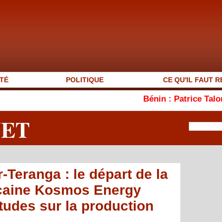
TÉ
POLITIQUE
CE QU'IL FAUT R
Bénin : Patrice Talon élu présid
NET
-Teranga : le départ de la
caine Kosmos Energy
itudes sur la production