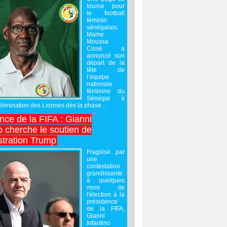
tourne pour
le football
féminin
sénégalais.
Mame
Moussa
Cissé a
annoncé son
départ de la
tête de
l’équipe
nationale
féminine du
Sénégal à
’élimination des Lionnes dès la phase...
nce de la FIFA : Gianni
o cherche le soutien de
stration Trump
Fragilisé par
une
contestation
grandissante
à quelques
mois de
l'élection à la
présidence
de la FIFA,
Gianni
Infantino