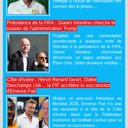
Sénégal à l’issue de l’élimination des
Lionnes dès la phase...
Présidence de la FIFA : Gianni Infantino cherche le
soutien de l'administration Trump
Fragilisé par une contestation
grandissante à quelques mois de
l'élection à la présidence de la FIFA,
Gianni Infantino chercherait
désormais un appui politique aux
États-Unis. Selon plusieurs médias...
Côte d'Ivoire : Hervé Renard favori, Didier
Deschamps cité… la FIF accélère la succession
d'Emerse Faé
Malgré un parcours historique au
Mondial 2026, Emerse Faé n'a pas
été reconduit à la tête de la Côte
d'Ivoire. Alors que la Fédération
ivoirienne de football s'active pour lui
trouver un successeur...