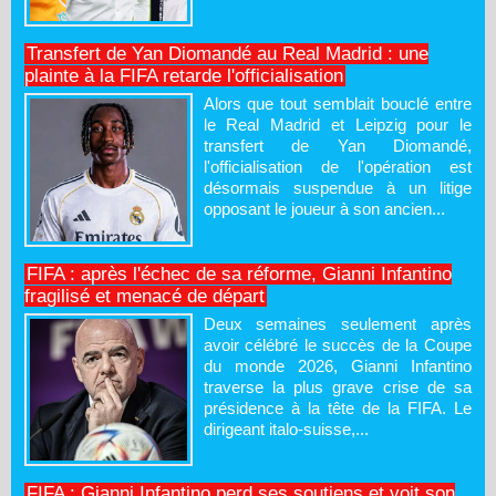
Transfert de Yan Diomandé au Real Madrid : une
plainte à la FIFA retarde l'officialisation
Alors que tout semblait bouclé entre
le Real Madrid et Leipzig pour le
transfert de Yan Diomandé,
l'officialisation de l'opération est
désormais suspendue à un litige
opposant le joueur à son ancien...
FIFA : après l'échec de sa réforme, Gianni Infantino
fragilisé et menacé de départ
Deux semaines seulement après
avoir célébré le succès de la Coupe
du monde 2026, Gianni Infantino
traverse la plus grave crise de sa
présidence à la tête de la FIFA. Le
dirigeant italo-suisse,...
FIFA : Gianni Infantino perd ses soutiens et voit son