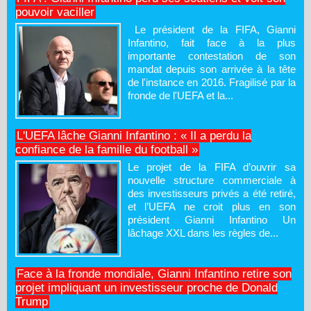
pouvoir vaciller
Le président de la FIFA, Gianni
Infantino, fait face à la plus
importante contestation de son
mandat depuis son arrivée à la tête
de l'instance en 2016. Fragilisé par la
fronde de l'UEFA et la...
L'UEFA lâche Gianni Infantino : « Il a perdu la
confiance de la famille du football »
Le projet de la FIFA d’ouvrir sa
nouvelle structure commerciale à
des investisseurs privés a été retiré,
et l’UEFA ne croit plus en son
président Gianni Infantino Un
lâchage XXL dans les règles de...
Face à la fronde mondiale, Gianni Infantino retire son
projet impliquant un investisseur proche de Donald
Trump