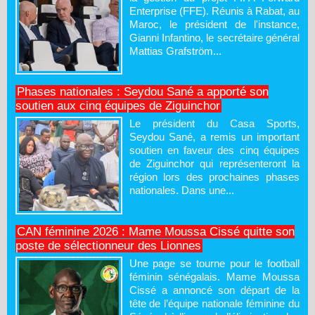
Enterprise (FFE). Réunis à Rabat, au
Maroc, le président de l'instance,
Gianni Infantino, le secrétaire général
Mattias Grafström...
Phases nationales : Seydou Sané a apporté son
soutien aux cinq équipes de Ziguinchor
Le président du Casa Sports,
Seydou Sané, a remis un important
soutien en faveur des cinq équipes
de Ziguinchor qui représenteront la
région lors des prochaines phases
nationales. Dans une...
CAN féminine 2026 : Mame Moussa Cissé quitte son
poste de sélectionneur des Lionnes
Une page se tourne pour le football
féminin sénégalais. Mame Moussa
Cissé a annoncé son départ de la
tête de l’équipe nationale féminine du