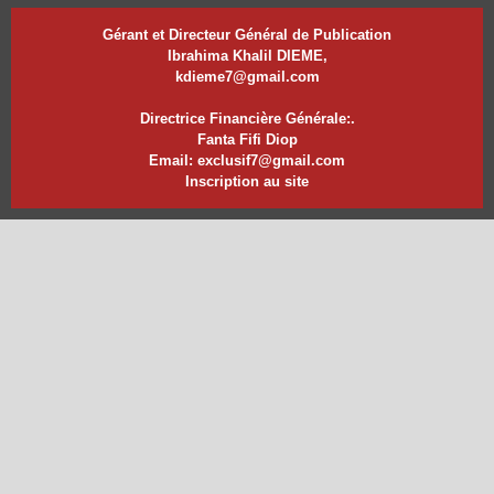
Gérant et Directeur Général de Publication
Ibrahima Khalil DIEME,
kdieme7@gmail.com
Directrice Financière Générale:.
Fanta Fifi Diop
Email: exclusif7@gmail.com
Inscription au site