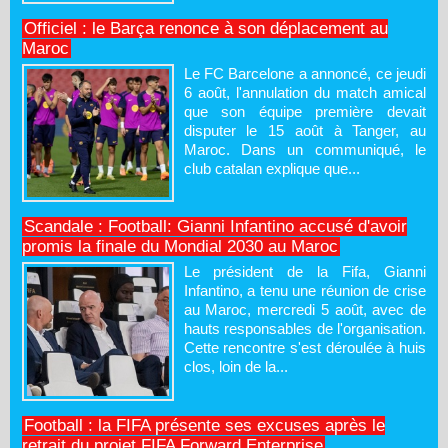
Officiel : le Barça renonce à son déplacement au
Maroc
Le FC Barcelone a annoncé, ce jeudi
6 août, l'annulation du match amical
que son équipe première devait
disputer le 15 août à Tanger, au
Maroc. Dans un communiqué, le
club catalan explique que...
Scandale : Football: Gianni Infantino accusé d'avoir
promis la finale du Mondial 2030 au Maroc
Le président de la Fifa, Gianni
Infantino, a tenu une réunion de crise
au Maroc, mercredi 5 août, avec de
hauts responsables de l'organisation.
Cette rencontre s'est déroulée à huis
clos, loin de la...
Football : la FIFA présente ses excuses après le
retrait du projet FIFA Forward Enterprise