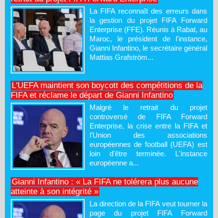
La FIFA reconnaît des erreurs dans
la gestion du projet FIFA Forward
Enterprise (FFE). Réunis à Rabat, au
Maroc, le président de l'instance,
Gianni Infantino, le secrétaire général
Mattias Grafström...
L'UEFA maintient son boycott des compétitions de la
FIFA et réclame le départ de Gianni Infantino
Malgré le retrait du projet
controversé de FIFA Forward
Enterprise, la crise entre la FIFA et
l'Union des associations
européennes de football (UEFA) est
loin d'être terminée. L'instance
européenne a...
Gianni Infantino : « La FIFA ne tolérera plus aucune
atteinte à son intégrité »
La direction de la FIFA veut tourner la
page du projet FIFA Forward