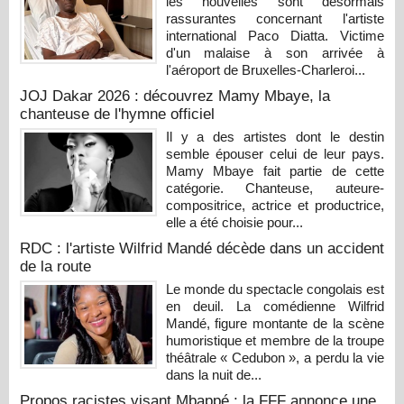
les nouvelles sont désormais
rassurantes concernant l'artiste
international Paco Diatta. Victime
d'un malaise à son arrivée à
l'aéroport de Bruxelles-Charleroi...
JOJ Dakar 2026 : découvrez Mamy Mbaye, la
chanteuse de l'hymne officiel
Il y a des artistes dont le destin
semble épouser celui de leur pays.
Mamy Mbaye fait partie de cette
catégorie. Chanteuse, auteure-
compositrice, actrice et productrice,
elle a été choisie pour...
RDC : l'artiste Wilfrid Mandé décède dans un accident
de la route
Le monde du spectacle congolais est
en deuil. La comédienne Wilfrid
Mandé, figure montante de la scène
humoristique et membre de la troupe
théâtrale « Cedubon », a perdu la vie
dans la nuit de...
Propos racistes visant Mbappé : la FFF annonce une