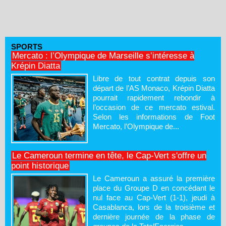
SPORTS
Mercato : l’Olympique de Marseille s’intéresse à
Krépin Diatta
Libre de tout contrat depuis son
départ de l’AS Monaco, Krépin Diatta
pourrait rapidement rebondir à
l’occasion de ce mercato estival.
Selon les informations de Foot
Mercato, l’Olympique de...
Le Cameroun termine en tête, le Cap-Vert s'offre un
point historique
Le Cameroun a assuré la première
place du Groupe D en concédant le
nul face au Cap-Vert (1-1), jeudi à
Casablanca, lors de la troisième et
dernière journée de la phase de