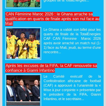
groupes de la TotalEnergies...
CAN Féminine Maroc 2026 : le Ghana arrache sa
qualification en quarts de finale après son nul face au
Mali
Le Ghana a validé son billet pour les
quarts de finale de la TotalEnergies
CAF CAN Féminine Maroc 2026
après avoir arraché un match nul (1-
1) face au Mali, jeudi, au terme d'une
rencontre...
Après les excuses de la FIFA, la CAF renouvelle sa
confiance à Gianni Infantino
Le Comité exécutif de la
Confédération africaine de football
(CAF) a approuvé à l'unanimité la «
Mise à jour conjointe » présentée par
le président de la FIFA, Gianni
Infantino, et le secrétaire...