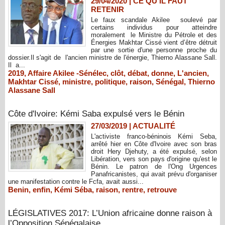
29/04/2020
|
CE QU'IL FAUT
RETENIR
Le faux scandale Akilee soulevé par
certains individus pour atteindre
moralement le Ministre du Pétrole et des
Énergies Makhtar Cissé vient d’être détruit
par une sortie d'une personne proche du
dossier.Il s'agit de l'ancien ministre de l'énergie, Thierno Alassane Sall.
Il a...
2019
,
Affaire Akilee -Sénélec
,
clôt
,
débat
,
donne
,
L'ancien
,
Makhtar Cissé
,
ministre
,
politique
,
raison
,
Sénégal
,
Thierno
Alassane Sall
Côte d'Ivoire: Kémi Saba expulsé vers le Bénin
27/03/2019
|
ACTUALITÉ
L'activiste franco-béninois Kémi Seba,
arrêté hier en Côte d'Ivoire avec son bras
droit Hery Djehuty, a été expulsé, selon
Libération, vers son pays d'origine qu'est le
Bénin. Le patron de l'Ong Urgences
Panafricanistes, qui avait prévu d'organiser
une manifestation contre le Fcfa, avait aussi...
Benin
,
enfin
,
Kémi Séba
,
raison
,
rentre
,
retrouve
LÉGISLATIVES 2017: L’Union africaine donne raison à
l’Opposition Sénégalaise