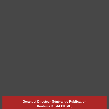
Gérant et Directeur Général de Publication
Ibrahima Khalil DIEME,