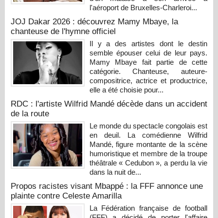
l'aéroport de Bruxelles-Charleroi...
JOJ Dakar 2026 : découvrez Mamy Mbaye, la
chanteuse de l'hymne officiel
Il y a des artistes dont le destin
semble épouser celui de leur pays.
Mamy Mbaye fait partie de cette
catégorie. Chanteuse, auteure-
compositrice, actrice et productrice,
elle a été choisie pour...
RDC : l'artiste Wilfrid Mandé décède dans un accident
de la route
Le monde du spectacle congolais est
en deuil. La comédienne Wilfrid
Mandé, figure montante de la scène
humoristique et membre de la troupe
théâtrale « Cedubon », a perdu la vie
dans la nuit de...
Propos racistes visant Mbappé : la FFF annonce une
plainte contre Celeste Amarilla
La Fédération française de football
(FFF) a décidé de porter l'affaire