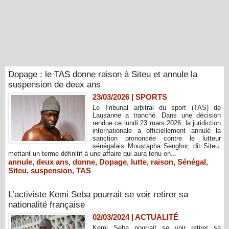
Dopage : le TAS donne raison à Siteu et annule la
suspension de deux ans
23/03/2026
|
SPORTS
Le Tribunal arbitral du sport (TAS) de
Lausanne a tranché. Dans une décision
rendue ce lundi 23 mars 2026, la juridiction
internationale a officiellement annulé la
sanction prononcée contre le lutteur
sénégalais Moustapha Senghor, dit Siteu,
mettant un terme définitif à une affaire qui aura tenu en...
annule
,
deux ans
,
donne
,
Dopage
,
lutte
,
raison
,
Sénégal
,
Siteu
,
suspension
,
TAS
L’activiste Kemi Seba pourrait se voir retirer sa
nationalité française
02/03/2024
|
ACTUALITÉ
Kemi Seba pourrait se voir retirer sa