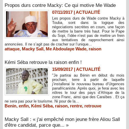
Propos durs contre Macky: Ce qui motive Me Wade
07/11/2017
|
ACTUALITÉ
Les propos durs de Wade contre Macky à
Touba, sont dans la logique des
négociations secrètes en cours, une façon
de mettre la barre très haut. Pour le Pape
du Sopi, l’idée n’est pas de mettre un frein
aux tentatives de rapprochement ainsi
annoncées. Il ne s’agit pas de cracher sur l’unique...
attaque
,
Macky Sall
,
Me Abdoulaye Wade
,
raison
Kémi Séba retrouve la raison enfin !
15/09/2017
|
ACTUALITÉ
"Je partirai au Bénin en début du mois
prochain, terre à partir de laquelle
j’installerai le nouveau bureau d’Urgences
panafricaniste. Après quoi, je ferai avec les
nôtres le tour des pays d’Afrique de la
zone Franc, ainsi que des Caraïbes . Et ça
ne sera pas pour le tourisme. Ni pour de la...
Benin
,
enfin
,
Kémi Séba
,
raison
,
rentre
,
retrouve
Macky Sall : « j'ai empêché mon jeune frère Aliou Sall
d'être candidat, parce que... »