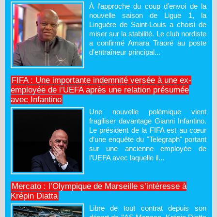
À l’approche du coup d’envoi de la
nouvelle saison de Ligue 1, la
Linguère de Saint-Louis a choisi de
miser sur la stabilité. Le club nordiste
a confirmé Amara Traoré au poste
d’entraîneur principal...
FIFA : Une importante indemnité versée à une ex-
employée de l’UEFA après une relation présumée
avec Infantino
Une nouvelle polémique vient
fragiliser davantage Gianni Infantino.
Le président de la FIFA est au cœur
d’une enquête du "Telegraph" portant
sur une ancienne employée de
l’UEFA avec laquelle il...
Mercato : l’Olympique de Marseille s’intéresse à
Krépin Diatta
Libre de tout contrat depuis son