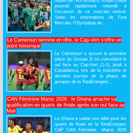
départ de l’AS Monaco, Krépin Diatta
pourrait rapidement rebondir à
l’occasion de ce mercato estival.
Selon les informations de Foot
Mercato, l’Olympique de...
Le Cameroun termine en tête, le Cap-Vert s'offre un
point historique
Le Cameroun a assuré la première
place du Groupe D en concédant le
nul face au Cap-Vert (1-1), jeudi à
Casablanca, lors de la troisième et
dernière journée de la phase de
groupes de la TotalEnergies...
CAN Féminine Maroc 2026 : le Ghana arrache sa
qualification en quarts de finale après son nul face au
Mali
Le Ghana a validé son billet pour les
quarts de finale de la TotalEnergies
CAF CAN Féminine Maroc 2026