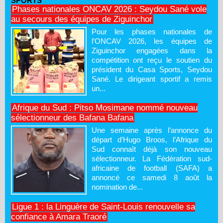
SPORTS
Phases nationales ONCAV 2026 : Seydou Sané vole
au secours des équipes de Ziguinchor
Pour les phases nationales de
l’ONCAV 2026, les équipes de
Ziguinchor engagées dans la
compétition ont reçu le soutien du
président du Casa Sports, Seydou
Sané. Le dirigeant sportif a remis
un...
Afrique du Sud : Pitso Mosimane nommé nouveau
sélectionneur des Bafana Bafana
Une semaine après l’annonce du
départ d’Hugo Broos, l’Afrique du
Sud connaît déjà son nouveau
sélectionneur. La Fédération sud-
africaine de football (SAFA) a
annoncé ce samedi 8 août la
nomination de...
Ligue 1 : la Linguère de Saint-Louis renouvelle sa
confiance à Amara Traoré