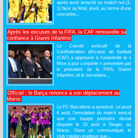
après avoir arraché un match nul (1-
1) face au Mali, jeudi, au terme d'une
rencontre...
Après les excuses de la FIFA, la CAF renouvelle sa
confiance à Gianni Infantino
Le Comité exécutif de la
Confédération africaine de football
(CAF) a approuvé à l'unanimité la «
Mise à jour conjointe » présentée par
le président de la FIFA, Gianni
Infantino, et le secrétaire...
Officiel : le Barça renonce à son déplacement au
Maroc
Le FC Barcelone a annoncé, ce jeudi
6 août, l'annulation du match amical
que son équipe première devait
disputer le 15 août à Tanger, au
Maroc. Dans un communiqué, le
club catalan explique que...