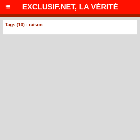
EXCLUSIF.NET, LA VÉRITÉ
Tags (10) : raison