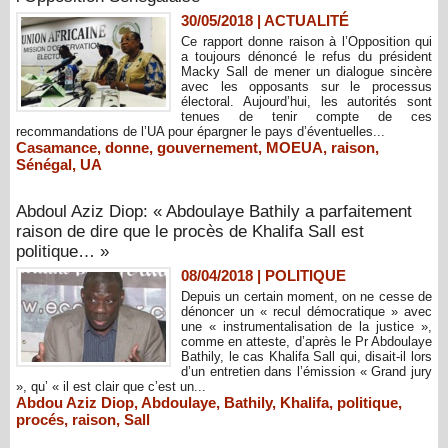
30/05/2018
|
ACTUALITÉ
Ce rapport donne raison à l’Opposition qui
a toujours dénoncé le refus du président
Macky Sall de mener un dialogue sincère
avec les opposants sur le processus
électoral. Aujourd’hui, les autorités sont
tenues de tenir compte de ces
recommandations de l’UA pour épargner le pays d’éventuelles...
Casamance
,
donne
,
gouvernement
,
MOEUA
,
raison
,
Sénégal
,
UA
Abdoul Aziz Diop: « Abdoulaye Bathily a parfaitement
raison de dire que le procès de Khalifa Sall est
politique… »
08/04/2018
|
POLITIQUE
Depuis un certain moment, on ne cesse de
dénoncer un « recul démocratique » avec
une « instrumentalisation de la justice »,
comme en atteste, d’après le Pr Abdoulaye
Bathily, le cas Khalifa Sall qui, disait-il lors
d’un entretien dans l’émission « Grand jury
», qu’ « il est clair que c’est un...
Abdou Aziz Diop
,
Abdoulaye
,
Bathily
,
Khalifa
,
politique
,
procés
,
raison
,
Sall