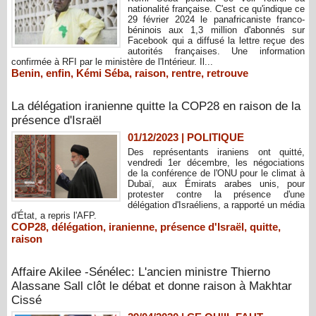
nationalité française. C'est ce qu'indique ce
29 février 2024 le panafricaniste franco-
béninois aux 1,3 million d'abonnés sur
Facebook qui a diffusé la lettre reçue des
autorités françaises. Une information
confirmée à RFI par le ministère de l'Intérieur. Il...
Benin
,
enfin
,
Kémi Séba
,
raison
,
rentre
,
retrouve
La délégation iranienne quitte la COP28 en raison de la
présence d'Israël
01/12/2023
|
POLITIQUE
Des représentants iraniens ont quitté,
vendredi 1er décembre, les négociations
de la conférence de l'ONU pour le climat à
Dubaï, aux Émirats arabes unis, pour
protester contre la présence d'une
délégation d'Israéliens, a rapporté un média
d'État, a repris l'AFP.
COP28
,
délégation
,
iranienne
,
présence d'Israël
,
quitte
,
raison
Affaire Akilee -Sénélec: L'ancien ministre Thierno
Alassane Sall clôt le débat et donne raison à Makhtar
Cissé