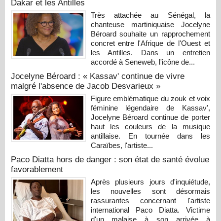
Dakar et les Antilles
Très attachée au Sénégal, la
chanteuse martiniquaise Jocelyne
Béroard souhaite un rapprochement
concret entre l'Afrique de l'Ouest et
les Antilles. Dans un entretien
accordé à Seneweb, l'icône de...
Jocelyne Béroard : « Kassav' continue de vivre
malgré l'absence de Jacob Desvarieux »
Figure emblématique du zouk et voix
féminine légendaire de Kassav',
Jocelyne Béroard continue de porter
haut les couleurs de la musique
antillaise. En tournée dans les
Caraïbes, l'artiste...
Paco Diatta hors de danger : son état de santé évolue
favorablement
Après plusieurs jours d'inquiétude,
les nouvelles sont désormais
rassurantes concernant l'artiste
international Paco Diatta. Victime
d'un malaise à son arrivée à