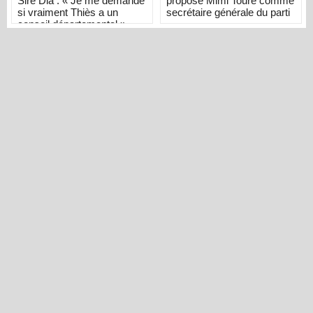
Siré Dia : « Je me demande
propose Mimi Touré comme
si vraiment Thiès a un
secrétaire générale du parti
conseil départemental »