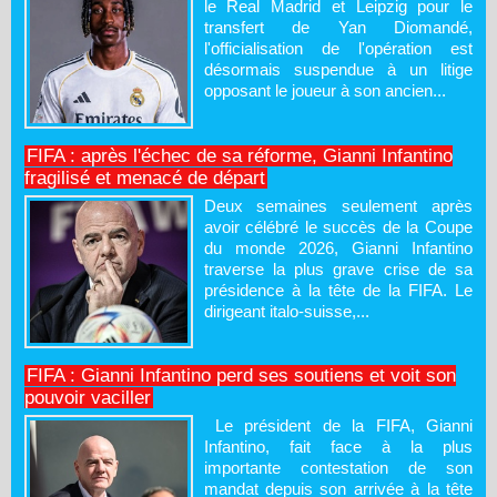
le Real Madrid et Leipzig pour le
transfert de Yan Diomandé,
l'officialisation de l'opération est
désormais suspendue à un litige
opposant le joueur à son ancien...
FIFA : après l'échec de sa réforme, Gianni Infantino
fragilisé et menacé de départ
Deux semaines seulement après
avoir célébré le succès de la Coupe
du monde 2026, Gianni Infantino
traverse la plus grave crise de sa
présidence à la tête de la FIFA. Le
dirigeant italo-suisse,...
FIFA : Gianni Infantino perd ses soutiens et voit son
pouvoir vaciller
Le président de la FIFA, Gianni
Infantino, fait face à la plus
importante contestation de son
mandat depuis son arrivée à la tête