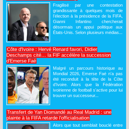
Fragilisé par une contestation
grandissante à quelques mois de
l'élection à la présidence de la FIFA,
Gianni Infantino chercherait
désormais un appui politique aux
États-Unis. Selon plusieurs médias...
Côte d'Ivoire : Hervé Renard favori, Didier
Deschamps cité… la FIF accélère la succession
d'Emerse Faé
Malgré un parcours historique au
Mondial 2026, Emerse Faé n'a pas
été reconduit à la tête de la Côte
d'Ivoire. Alors que la Fédération
ivoirienne de football s'active pour lui
trouver un successeur...
Transfert de Yan Diomandé au Real Madrid : une
plainte à la FIFA retarde l'officialisation
Alors que tout semblait bouclé entre