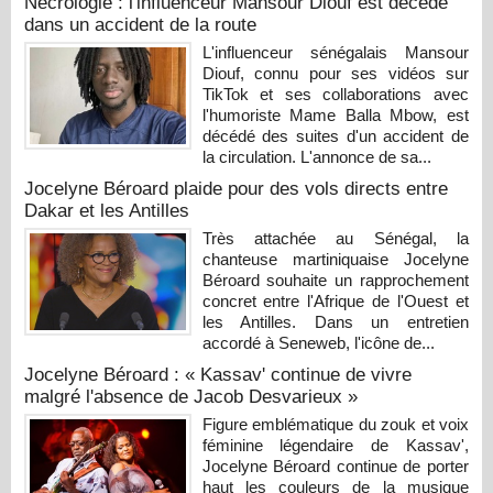
Nécrologie : l'influenceur Mansour Diouf est décédé
dans un accident de la route
L'influenceur sénégalais Mansour
Diouf, connu pour ses vidéos sur
TikTok et ses collaborations avec
l'humoriste Mame Balla Mbow, est
décédé des suites d'un accident de
la circulation. L'annonce de sa...
Jocelyne Béroard plaide pour des vols directs entre
Dakar et les Antilles
Très attachée au Sénégal, la
chanteuse martiniquaise Jocelyne
Béroard souhaite un rapprochement
concret entre l'Afrique de l'Ouest et
les Antilles. Dans un entretien
accordé à Seneweb, l'icône de...
Jocelyne Béroard : « Kassav' continue de vivre
malgré l'absence de Jacob Desvarieux »
Figure emblématique du zouk et voix
féminine légendaire de Kassav',
Jocelyne Béroard continue de porter
haut les couleurs de la musique