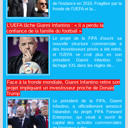
de l'instance en 2016. Fragilisé par la
fronde de l'UEFA et la...
L'UEFA lâche Gianni Infantino : « Il a perdu la
confiance de la famille du football »
Le projet de la FIFA d’ouvrir sa
nouvelle structure commerciale à
des investisseurs privés a été retiré,
et l’UEFA ne croit plus en son
président Gianni Infantino Un
lâchage XXL dans les règles de...
Face à la fronde mondiale, Gianni Infantino retire son
projet impliquant un investisseur proche de Donald
Trump
Le président de la FIFA, Gianni
Infantino, a officiellement annoncé
l'abandon du projet FIFA Forward
Enterprise, qui visait à ouvrir le
capital des activités commerciales
de l'instance à des...