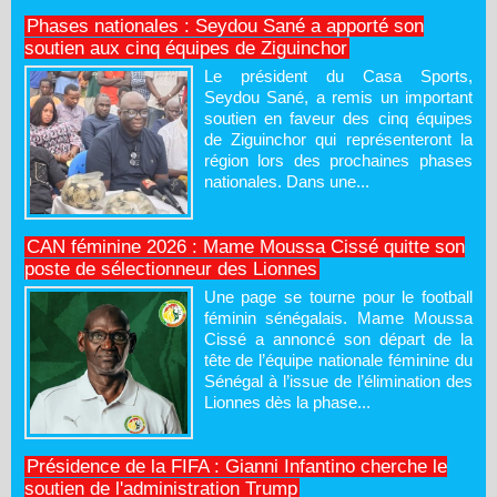
Phases nationales : Seydou Sané a apporté son
soutien aux cinq équipes de Ziguinchor
Le président du Casa Sports,
Seydou Sané, a remis un important
soutien en faveur des cinq équipes
de Ziguinchor qui représenteront la
région lors des prochaines phases
nationales. Dans une...
CAN féminine 2026 : Mame Moussa Cissé quitte son
poste de sélectionneur des Lionnes
Une page se tourne pour le football
féminin sénégalais. Mame Moussa
Cissé a annoncé son départ de la
tête de l’équipe nationale féminine du
Sénégal à l’issue de l’élimination des
Lionnes dès la phase...
Présidence de la FIFA : Gianni Infantino cherche le
soutien de l'administration Trump