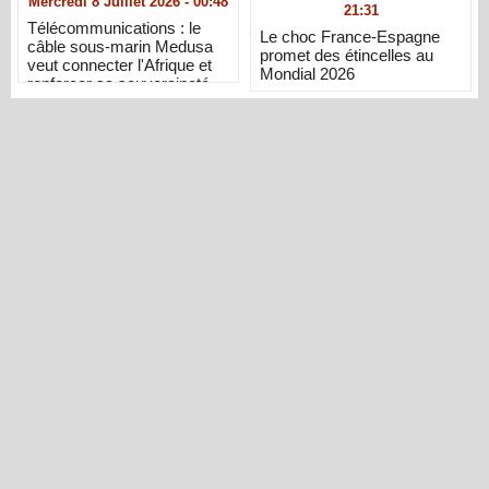
Mercredi 8 Juillet 2026 - 00:48
21:31
Télécommunications : le
Le choc France-Espagne
câble sous-marin Medusa
promet des étincelles au
veut connecter l'Afrique et
Mondial 2026
renforcer sa souveraineté
numérique