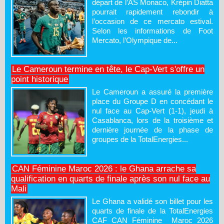
départ de l’AS Monaco, Krépin Diatta
pourrait rapidement rebondir à
l’occasion de ce mercato estival.
Selon les informations de Foot
Mercato, l’Olympique de...
Le Cameroun termine en tête, le Cap-Vert s'offre un
point historique
Le Cameroun a assuré la première
place du Groupe D en concédant le
nul face au Cap-Vert (1-1), jeudi à
Casablanca, lors de la troisième et
dernière journée de la phase de
groupes de la TotalEnergies...
CAN Féminine Maroc 2026 : le Ghana arrache sa
qualification en quarts de finale après son nul face au
Mali
Le Ghana a validé son billet pour les
quarts de finale de la TotalEnergies
CAF CAN Féminine Maroc 2026