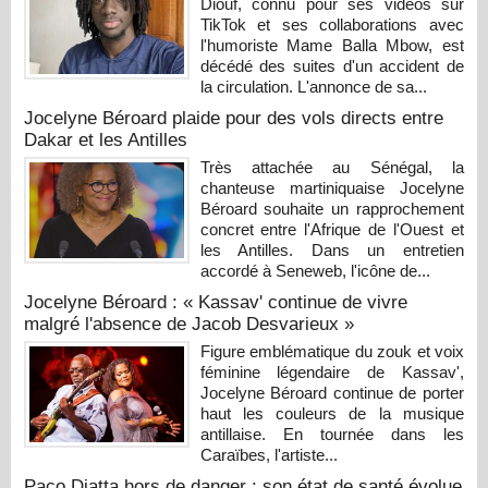
Diouf, connu pour ses vidéos sur
TikTok et ses collaborations avec
l'humoriste Mame Balla Mbow, est
décédé des suites d'un accident de
la circulation. L'annonce de sa...
Jocelyne Béroard plaide pour des vols directs entre
Dakar et les Antilles
Très attachée au Sénégal, la
chanteuse martiniquaise Jocelyne
Béroard souhaite un rapprochement
concret entre l'Afrique de l'Ouest et
les Antilles. Dans un entretien
accordé à Seneweb, l'icône de...
Jocelyne Béroard : « Kassav' continue de vivre
malgré l'absence de Jacob Desvarieux »
Figure emblématique du zouk et voix
féminine légendaire de Kassav',
Jocelyne Béroard continue de porter
haut les couleurs de la musique
antillaise. En tournée dans les
Caraïbes, l'artiste...
Paco Diatta hors de danger : son état de santé évolue