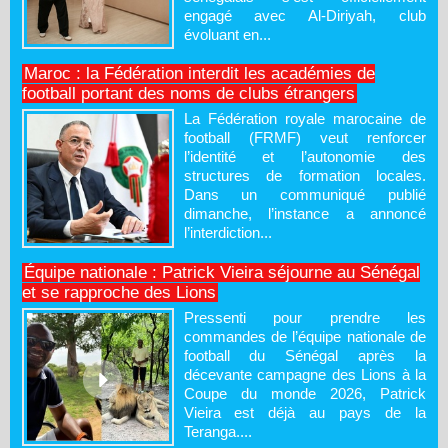
engagé avec Al-Diriyah, club
évoluant en...
Maroc : la Fédération interdit les académies de
football portant des noms de clubs étrangers
La Fédération royale marocaine de
football (FRMF) veut renforcer
l’identité et l’autonomie des
structures de formation locales.
Dans un communiqué publié
dimanche, l’instance a annoncé
l’interdiction...
Équipe nationale : Patrick Vieira séjourne au Sénégal
et se rapproche des Lions
Pressenti pour prendre les
commandes de l’équipe nationale de
football du Sénégal après la
décevante campagne des Lions à la
Coupe du monde 2026, Patrick
Vieira est déjà au pays de la
Teranga....