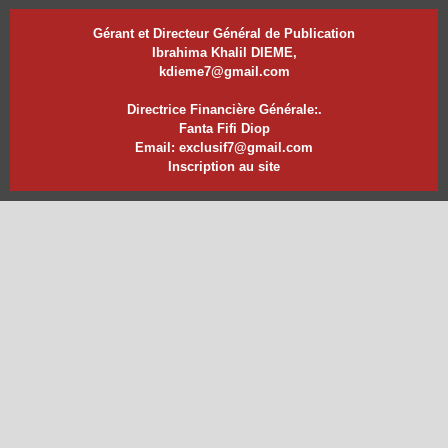
Gérant et Directeur Général de Publication
Ibrahima Khalil DIEME,
kdieme7@gmail.com
Directrice Financière Générale:.
Fanta Fifi Diop
Email: exclusif7@gmail.com
Inscription au site