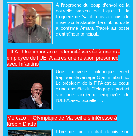
À l’approche du coup d’envoi de la
nouvelle saison de Ligue 1, la
Linguère de Saint-Louis a choisi de
miser sur la stabilité. Le club nordiste
a confirmé Amara Traoré au poste
d’entraîneur principal...
FIFA : Une importante indemnité versée à une ex-
employée de l’UEFA après une relation présumée
avec Infantino
Une nouvelle polémique vient
fragiliser davantage Gianni Infantino.
Le président de la FIFA est au cœur
d’une enquête du "Telegraph" portant
sur une ancienne employée de
l’UEFA avec laquelle il...
Mercato : l’Olympique de Marseille s’intéresse à
Krépin Diatta
Libre de tout contrat depuis son