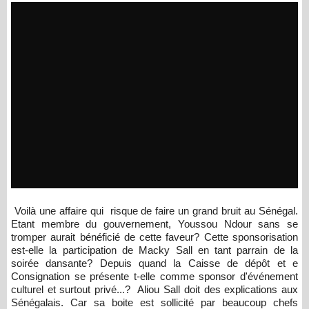
Voilà une affaire qui risque de faire un grand bruit au Sénégal.
Etant membre du gouvernement, Youssou Ndour sans se
tromper aurait bénéficié de cette faveur? Cette sponsorisation
est-elle la participation de Macky Sall en tant parrain de la
soirée dansante? Depuis quand la Caisse de dépôt et e
Consignation se présente t-elle comme sponsor d'événement
culturel et surtout privé...? Aliou Sall doit des explications aux
Sénégalais. Car sa boite est sollicité par beaucoup chefs