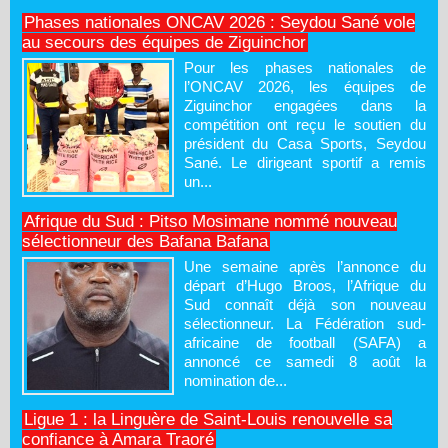
Phases nationales ONCAV 2026 : Seydou Sané vole
au secours des équipes de Ziguinchor
Pour les phases nationales de
l’ONCAV 2026, les équipes de
Ziguinchor engagées dans la
compétition ont reçu le soutien du
président du Casa Sports, Seydou
Sané. Le dirigeant sportif a remis
un...
Afrique du Sud : Pitso Mosimane nommé nouveau
sélectionneur des Bafana Bafana
Une semaine après l’annonce du
départ d’Hugo Broos, l’Afrique du
Sud connaît déjà son nouveau
sélectionneur. La Fédération sud-
africaine de football (SAFA) a
annoncé ce samedi 8 août la
nomination de...
Ligue 1 : la Linguère de Saint-Louis renouvelle sa
confiance à Amara Traoré