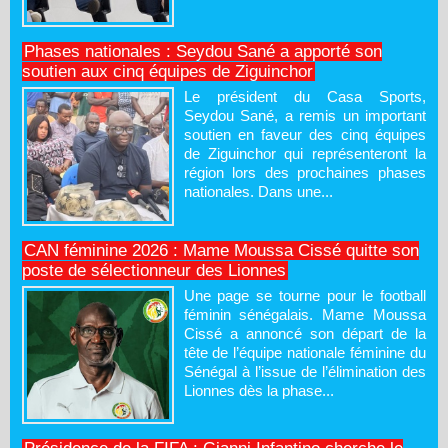
Phases nationales : Seydou Sané a apporté son
soutien aux cinq équipes de Ziguinchor
Le président du Casa Sports,
Seydou Sané, a remis un important
soutien en faveur des cinq équipes
de Ziguinchor qui représenteront la
région lors des prochaines phases
nationales. Dans une...
CAN féminine 2026 : Mame Moussa Cissé quitte son
poste de sélectionneur des Lionnes
Une page se tourne pour le football
féminin sénégalais. Mame Moussa
Cissé a annoncé son départ de la
tête de l’équipe nationale féminine du
Sénégal à l’issue de l’élimination des
Lionnes dès la phase...