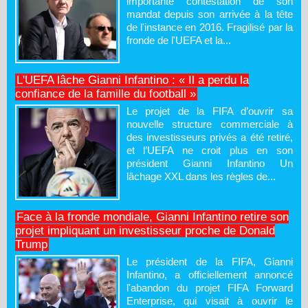
importante contestation de son
mandat depuis son arrivée à la tête
de l'instance en 2016. Fragilisé par la
fronde de l'UEFA et la...
L'UEFA lâche Gianni Infantino : « Il a perdu la
confiance de la famille du football »
Le projet de la FIFA d’ouvrir sa
nouvelle structure commerciale à
des investisseurs privés a été retiré,
et l’UEFA ne croit plus en son
président Gianni Infantino Un
lâchage XXL dans les règles de...
Face à la fronde mondiale, Gianni Infantino retire son
projet impliquant un investisseur proche de Donald
Trump
Le président de la FIFA, Gianni
Infantino, a officiellement annoncé
l'abandon du projet FIFA Forward
Enterprise, qui visait à ouvrir le