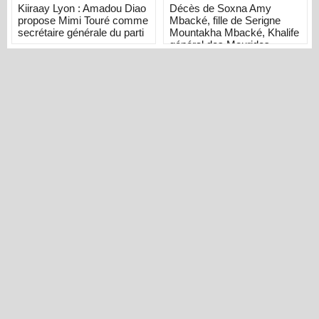
Kiiraay Lyon : Amadou Diao
Décès de Soxna Amy
propose Mimi Touré comme
Mbacké, fille de Serigne
secrétaire générale du parti
Mountakha Mbacké, Khalife
général des Mourides