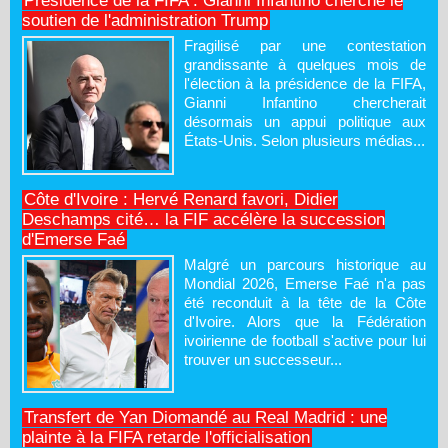
Présidence de la FIFA : Gianni Infantino cherche le
soutien de l'administration Trump
Fragilisé par une contestation
grandissante à quelques mois de
l'élection à la présidence de la FIFA,
Gianni Infantino chercherait
désormais un appui politique aux
États-Unis. Selon plusieurs médias...
Côte d'Ivoire : Hervé Renard favori, Didier
Deschamps cité… la FIF accélère la succession
d'Emerse Faé
Malgré un parcours historique au
Mondial 2026, Emerse Faé n'a pas
été reconduit à la tête de la Côte
d'Ivoire. Alors que la Fédération
ivoirienne de football s'active pour lui
trouver un successeur...
Transfert de Yan Diomandé au Real Madrid : une
plainte à la FIFA retarde l'officialisation