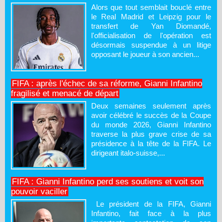
Alors que tout semblait bouclé entre
le Real Madrid et Leipzig pour le
transfert de Yan Diomandé,
l'officialisation de l'opération est
désormais suspendue à un litige
opposant le joueur à son ancien...
FIFA : après l'échec de sa réforme, Gianni Infantino
fragilisé et menacé de départ
Deux semaines seulement après
avoir célébré le succès de la Coupe
du monde 2026, Gianni Infantino
traverse la plus grave crise de sa
présidence à la tête de la FIFA. Le
dirigeant italo-suisse,...
FIFA : Gianni Infantino perd ses soutiens et voit son
pouvoir vaciller
Le président de la FIFA, Gianni
Infantino, fait face à la plus