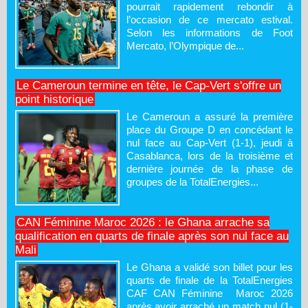
pourrait rapidement rebondir à
l’occasion de ce mercato estival.
Selon les informations de Foot
Mercato, l’Olympique de...
Le Cameroun termine en tête, le Cap-Vert s'offre un
point historique
Le Cameroun a assuré la première
place du Groupe D en concédant le
nul face au Cap-Vert (1-1), jeudi à
Casablanca, lors de la troisième et
dernière journée de la phase de
groupes de la TotalEnergies...
CAN Féminine Maroc 2026 : le Ghana arrache sa
qualification en quarts de finale après son nul face au
Mali
Le Ghana a validé son billet pour les
quarts de finale de la TotalEnergies
CAF CAN Féminine Maroc 2026
après avoir arraché un match nul (1-