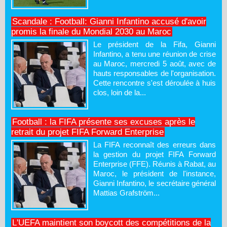
Scandale : Football: Gianni Infantino accusé d'avoir
promis la finale du Mondial 2030 au Maroc
Le président de la Fifa, Gianni
Infantino, a tenu une réunion de crise
au Maroc, mercredi 5 août, avec de
hauts responsables de l'organisation.
Cette rencontre s'est déroulée à huis
clos, loin de la...
Football : la FIFA présente ses excuses après le
retrait du projet FIFA Forward Enterprise
La FIFA reconnaît des erreurs dans
la gestion du projet FIFA Forward
Enterprise (FFE). Réunis à Rabat, au
Maroc, le président de l'instance,
Gianni Infantino, le secrétaire général
Mattias Grafström...
L'UEFA maintient son boycott des compétitions de la