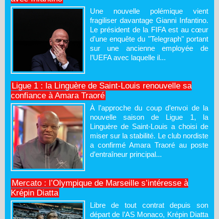
Une nouvelle polémique vient
fragiliser davantage Gianni Infantino.
Le président de la FIFA est au cœur
d’une enquête du "Telegraph" portant
sur une ancienne employée de
l’UEFA avec laquelle il...
Ligue 1 : la Linguère de Saint-Louis renouvelle sa
confiance à Amara Traoré
À l’approche du coup d’envoi de la
nouvelle saison de Ligue 1, la
Linguère de Saint-Louis a choisi de
miser sur la stabilité. Le club nordiste
a confirmé Amara Traoré au poste
d’entraîneur principal...
Mercato : l’Olympique de Marseille s’intéresse à
Krépin Diatta
Libre de tout contrat depuis son
départ de l’AS Monaco, Krépin Diatta