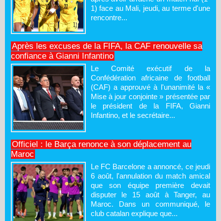
1) face au Mali, jeudi, au terme d'une
rencontre...
Après les excuses de la FIFA, la CAF renouvelle sa
confiance à Gianni Infantino
Le Comité exécutif de la
Confédération africaine de football
(CAF) a approuvé à l'unanimité la «
Mise à jour conjointe » présentée par
le président de la FIFA, Gianni
Infantino, et le secrétaire...
Officiel : le Barça renonce à son déplacement au
Maroc
Le FC Barcelone a annoncé, ce jeudi
6 août, l'annulation du match amical
que son équipe première devait
disputer le 15 août à Tanger, au
Maroc. Dans un communiqué, le
club catalan explique que...