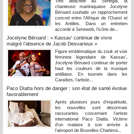
Très attachée au Sénégal, la
chanteuse martiniquaise Jocelyne
Béroard souhaite un rapprochement
concret entre l'Afrique de l'Ouest et
les Antilles. Dans un entretien
accordé à Seneweb, l'icône de...
Jocelyne Béroard : « Kassav' continue de vivre
malgré l'absence de Jacob Desvarieux »
Figure emblématique du zouk et voix
féminine légendaire de Kassav',
Jocelyne Béroard continue de porter
haut les couleurs de la musique
antillaise. En tournée dans les
Caraïbes, l'artiste...
Paco Diatta hors de danger : son état de santé évolue
favorablement
Après plusieurs jours d'inquiétude,
les nouvelles sont désormais
rassurantes concernant l'artiste
international Paco Diatta. Victime
d'un malaise à son arrivée à
l'aéroport de Bruxelles-Charleroi...