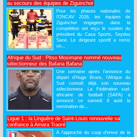
au secours des équipes de Ziguinchor
Pour les phases nationales de
l’ONCAV 2026, les équipes de
Ziguinchor engagées dans la
compétition ont reçu le soutien du
président du Casa Sports, Seydou
Sané. Le dirigeant sportif a remis
un...
Afrique du Sud : Pitso Mosimane nommé nouveau
sélectionneur des Bafana Bafana
Une semaine après l’annonce du
départ d’Hugo Broos, l’Afrique du
Sud connaît déjà son nouveau
sélectionneur. La Fédération sud-
africaine de football (SAFA) a
annoncé ce samedi 8 août la
nomination de...
Ligue 1 : la Linguère de Saint-Louis renouvelle sa
confiance à Amara Traoré
À l’approche du coup d’envoi de la