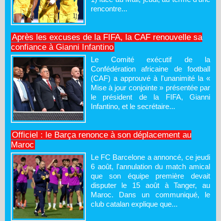
rencontre...
Après les excuses de la FIFA, la CAF renouvelle sa
confiance à Gianni Infantino
Le Comité exécutif de la
Confédération africaine de football
(CAF) a approuvé à l'unanimité la «
Mise à jour conjointe » présentée par
le président de la FIFA, Gianni
Infantino, et le secrétaire...
Officiel : le Barça renonce à son déplacement au
Maroc
Le FC Barcelone a annoncé, ce jeudi
6 août, l'annulation du match amical
que son équipe première devait
disputer le 15 août à Tanger, au
Maroc. Dans un communiqué, le
club catalan explique que...