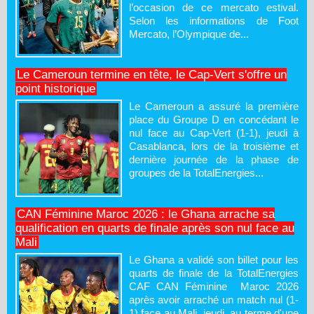
l’occasion de ce mercato estival.
Selon les informations de Foot
Mercato, l’Olympique de...
Le Cameroun termine en tête, le Cap-Vert s'offre un
point historique
Le Cameroun a assuré la première
place du Groupe D en concédant le
nul face au Cap-Vert (1-1), jeudi à
Casablanca, lors de la troisième et
dernière journée de la phase de
groupes de la TotalEnergies...
CAN Féminine Maroc 2026 : le Ghana arrache sa
qualification en quarts de finale après son nul face au
Mali
Le Ghana a validé son billet pour les
quarts de finale de la TotalEnergies
CAF CAN Féminine Maroc 2026
après avoir arraché un match nul (1-
1) face au Mali, jeudi, au terme d'une