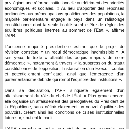
privilégiant une réforme institutionnelle au détriment des priorités
économiques et sociales. « Au lieu d'apporter des réponses
pertinentes aux préoccupations quotidiennes des populations, la
majorité parlementaire engage le pays dans un rafistolage
constitutionnel dont la seule finalité semble être de régler des
équilibres politiques internes au sommet de l'État », affirme
l'APR.
L'ancienne majorité présidentielle estime que le projet de
révision constitue « un recul démocratique inadmissible ». À
ses yeux, le texte « affaiblit des acquis majeurs de notre
démocratie », notamment à travers « la suppression du statut
constitutionnel de l'opposition, l'instauration d'un Exécutif confus
et potentiellement conflictuel, ainsi que l'émergence d'un
parlementarisme débridé qui rompt l'équilibre des institutions ».
Dans sa déclaration, l'APR s'inquiète également d'un
affaiblissement du rôle du chef de l'État. « Plus grave encore,
elle organise un affaissement des prérogatives du Président de
la République, sans définir clairement un nouvel équilibre des
pouvoirs, créant ainsi les conditions de crises institutionnelles
futures », soutient le parti.
L'APR reproche en outre au projet de ne pas répondre aux