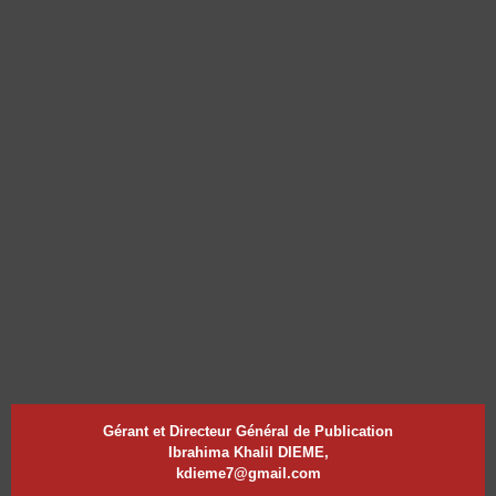
Gérant et Directeur Général de Publication
Ibrahima Khalil DIEME,
kdieme7@gmail.com