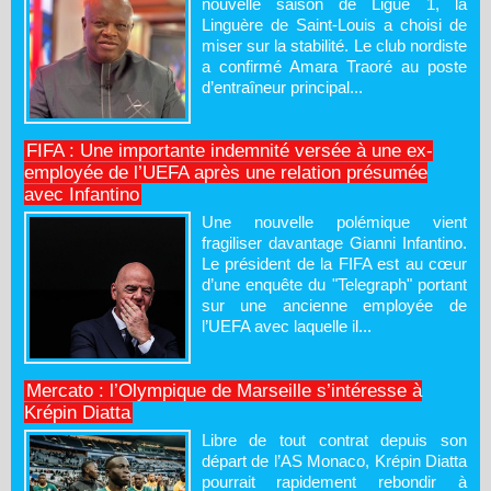
nouvelle saison de Ligue 1, la
Linguère de Saint-Louis a choisi de
miser sur la stabilité. Le club nordiste
a confirmé Amara Traoré au poste
d’entraîneur principal...
FIFA : Une importante indemnité versée à une ex-
employée de l’UEFA après une relation présumée
avec Infantino
Une nouvelle polémique vient
fragiliser davantage Gianni Infantino.
Le président de la FIFA est au cœur
d’une enquête du "Telegraph" portant
sur une ancienne employée de
l’UEFA avec laquelle il...
Mercato : l’Olympique de Marseille s’intéresse à
Krépin Diatta
Libre de tout contrat depuis son
départ de l’AS Monaco, Krépin Diatta
pourrait rapidement rebondir à