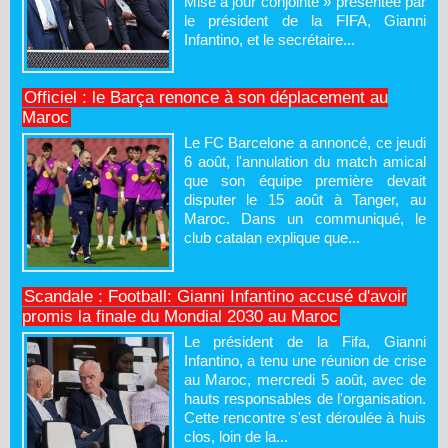
Mise à jour conjointe » présentée par
le président de la FIFA, Gianni
Infantino, et le secrétaire...
Officiel : le Barça renonce à son déplacement au
Maroc
Le FC Barcelone a annoncé, ce jeudi
6 août, l'annulation du match amical
que son équipe première devait
disputer le 15 août à Tanger, au
Maroc. Dans un communiqué, le
club catalan explique que...
Scandale : Football: Gianni Infantino accusé d'avoir
promis la finale du Mondial 2030 au Maroc
Le président de la Fifa, Gianni
Infantino, a tenu une réunion de crise
au Maroc, mercredi 5 août, avec de
hauts responsables de l'organisation.
Cette rencontre s'est déroulée à huis
clos, loin de la...