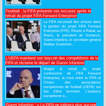
Football : la FIFA présente ses excuses après le
retrait du projet FIFA Forward Enterprise
La FIFA reconnaît des erreurs dans
la gestion du projet FIFA Forward
Enterprise (FFE). Réunis à Rabat, au
Maroc, le président de l'instance,
Gianni Infantino, le secrétaire général
Mattias Grafström...
L'UEFA maintient son boycott des compétitions de la
FIFA et réclame le départ de Gianni Infantino
Malgré le retrait du projet
controversé de FIFA Forward
Enterprise, la crise entre la FIFA et
l'Union des associations
européennes de football (UEFA) est
loin d'être terminée. L'instance
européenne a...
Gianni Infantino : « La FIFA ne tolérera plus aucune