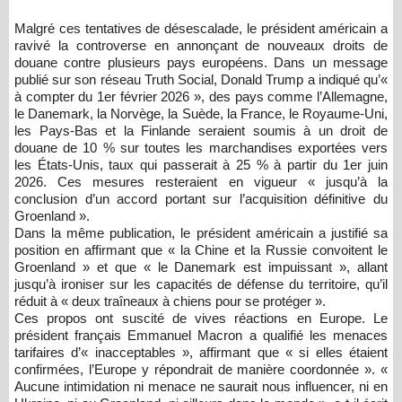
Malgré ces tentatives de désescalade, le président américain a
ravivé la controverse en annonçant de nouveaux droits de
douane contre plusieurs pays européens. Dans un message
publié sur son réseau Truth Social, Donald Trump a indiqué qu’«
à compter du 1er février 2026 », des pays comme l’Allemagne,
le Danemark, la Norvège, la Suède, la France, le Royaume-Uni,
les Pays-Bas et la Finlande seraient soumis à un droit de
douane de 10 % sur toutes les marchandises exportées vers
les États-Unis, taux qui passerait à 25 % à partir du 1er juin
2026. Ces mesures resteraient en vigueur « jusqu’à la
conclusion d’un accord portant sur l’acquisition définitive du
Groenland ».
Dans la même publication, le président américain a justifié sa
position en affirmant que « la Chine et la Russie convoitent le
Groenland » et que « le Danemark est impuissant », allant
jusqu’à ironiser sur les capacités de défense du territoire, qu’il
réduit à « deux traîneaux à chiens pour se protéger ».
Ces propos ont suscité de vives réactions en Europe. Le
président français Emmanuel Macron a qualifié les menaces
tarifaires d’« inacceptables », affirmant que « si elles étaient
confirmées, l’Europe y répondrait de manière coordonnée ». «
Aucune intimidation ni menace ne saurait nous influencer, ni en