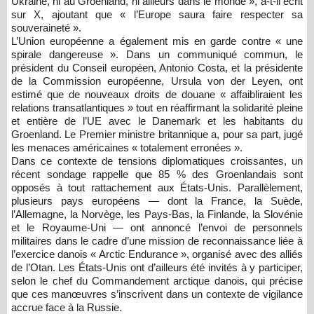
Ukraine, ni au Groenland, ni ailleurs dans le monde », a-t-il écrit
sur X, ajoutant que « l’Europe saura faire respecter sa
souveraineté ».
L’Union européenne a également mis en garde contre « une
spirale dangereuse ». Dans un communiqué commun, le
président du Conseil européen, Antonio Costa, et la présidente
de la Commission européenne, Ursula von der Leyen, ont
estimé que de nouveaux droits de douane « affaibliraient les
relations transatlantiques » tout en réaffirmant la solidarité pleine
et entière de l’UE avec le Danemark et les habitants du
Groenland. Le Premier ministre britannique a, pour sa part, jugé
les menaces américaines « totalement erronées ».
Dans ce contexte de tensions diplomatiques croissantes, un
récent sondage rappelle que 85 % des Groenlandais sont
opposés à tout rattachement aux États-Unis. Parallèlement,
plusieurs pays européens — dont la France, la Suède,
l’Allemagne, la Norvège, les Pays-Bas, la Finlande, la Slovénie
et le Royaume-Uni — ont annoncé l’envoi de personnels
militaires dans le cadre d’une mission de reconnaissance liée à
l’exercice danois « Arctic Endurance », organisé avec des alliés
de l’Otan. Les États-Unis ont d’ailleurs été invités à y participer,
selon le chef du Commandement arctique danois, qui précise
que ces manœuvres s’inscrivent dans un contexte de vigilance
accrue face à la Russie.