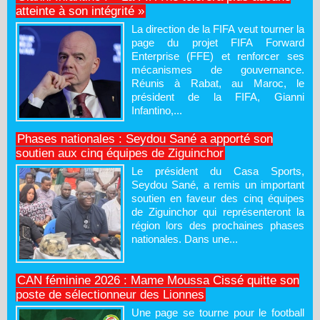
atteinte à son intégrité »
La direction de la FIFA veut tourner la
page du projet FIFA Forward
Enterprise (FFE) et renforcer ses
mécanismes de gouvernance.
Réunis à Rabat, au Maroc, le
président de la FIFA, Gianni
Infantino,...
Phases nationales : Seydou Sané a apporté son
soutien aux cinq équipes de Ziguinchor
Le président du Casa Sports,
Seydou Sané, a remis un important
soutien en faveur des cinq équipes
de Ziguinchor qui représenteront la
région lors des prochaines phases
nationales. Dans une...
CAN féminine 2026 : Mame Moussa Cissé quitte son
poste de sélectionneur des Lionnes
Une page se tourne pour le football