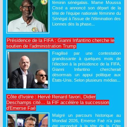
féminin sénégalais. Mame Moussa
Cissé a annoncé son départ de la
tête de l’équipe nationale féminine du
Sénégal à l’issue de l’élimination des
Lionnes dès la phase...
Présidence de la FIFA : Gianni Infantino cherche le
soutien de l'administration Trump
Fragilisé par une contestation
grandissante à quelques mois de
l'élection à la présidence de la FIFA,
Gianni Infantino chercherait
désormais un appui politique aux
États-Unis. Selon plusieurs médias...
Côte d'Ivoire : Hervé Renard favori, Didier
Deschamps cité… la FIF accélère la succession
d'Emerse Faé
Malgré un parcours historique au
Mondial 2026, Emerse Faé n'a pas
été reconduit à la tête de la Côte