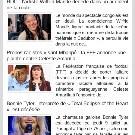
RDC : l'artiste Wilfrid Mandé décède dans un accident
de la route
Le monde du spectacle congolais est
en deuil. La comédienne Wilfrid
Mandé, figure montante de la scène
humoristique et membre de la troupe
théâtrale « Cedubon », a perdu la vie
dans la nuit de...
Propos racistes visant Mbappé : la FFF annonce une
plainte contre Celeste Amarilla
La Fédération française de football
(FFF) a décidé de porter l'affaire
devant la justice après les propos à
caractère raciste attribués à la
sénatrice paraguayenne Celeste
Amarilla à l'encontre de...
Bonnie Tyler, interprète de « Total Eclipse of the Heart
», est décédée
La chanteuse galloise Bonnie Tyler
est décédée ce jeudi 9 juillet au
Portugal à l'âge de 75 ans, selon une
annonce faite par sa famille sur les