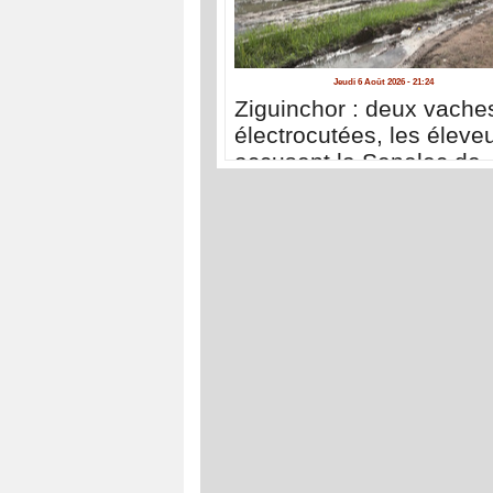
Jeudi 6 Août 2026 - 21:24
Ziguinchor : deux vache
électrocutées, les éleve
accusent la Senelec de
négligence