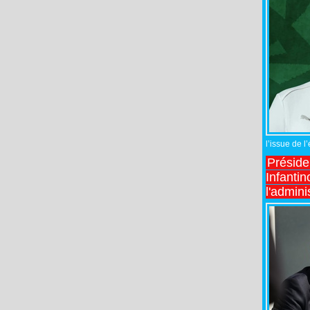
l’issue de l
Préside
Infantin
l'admini