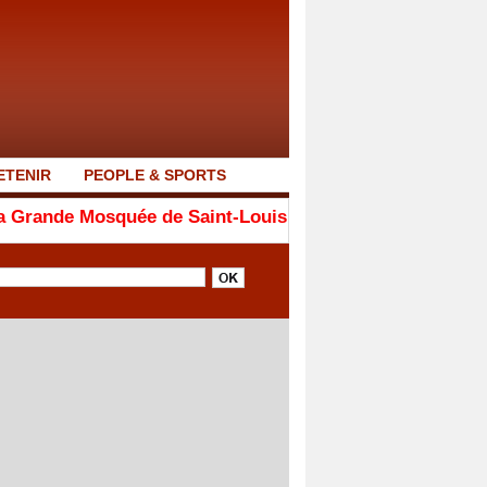
ETENIR
PEOPLE & SPORTS
quée de Saint-Louis a été érigée entre 1838 et 1846...fru