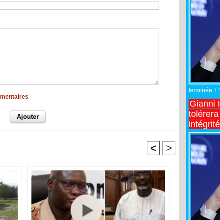
terminée. L
mmentaires
Gianni 
tolérera
intégrit
<
>