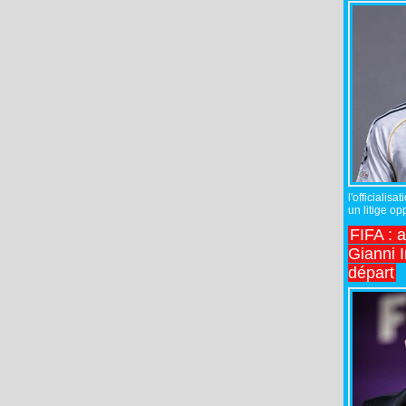
l'officiali
un litige op
FIFA : 
Gianni I
départ