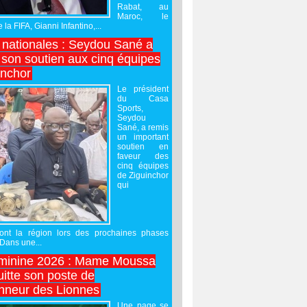
Rabat, au
Maroc, le
 la FIFA, Gianni Infantino,...
nationales : Seydou Sané a
 son soutien aux cinq équipes
inchor
Le président
du Casa
Sports,
Seydou
Sané, a remis
un important
soutien en
faveur des
cinq équipes
de Ziguinchor
qui
ront la région lors des prochaines phases
 Dans une...
minine 2026 : Mame Moussa
uitte son poste de
onneur des Lionnes
Une page se