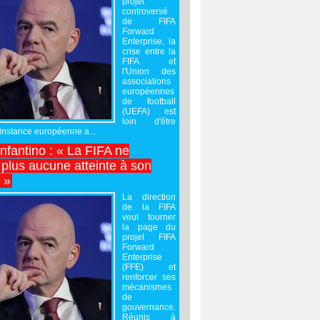
projet
controversé
de FIFA
Forward
Enterprise, la
crise entre la
FIFA et
l'Union des
associations
européennes
de football
(UEFA) est
loin d'être
'instance européenne a...
Infantino : « La FIFA ne
 plus aucune atteinte à son
é »
La direction
de la FIFA
veut tourner
la page du
projet FIFA
Forward
Enterprise
(FFE) et
renforcer ses
mécanismes
de
gouvernance.
Réunis à