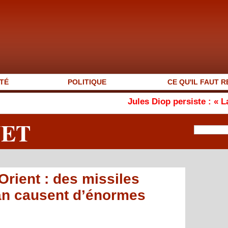
TÉ
POLITIQUE
CE QU'IL FAUT R
Jules Diop persiste : « La Grande Mos
NET
rient : des missiles
ran causent d’énormes