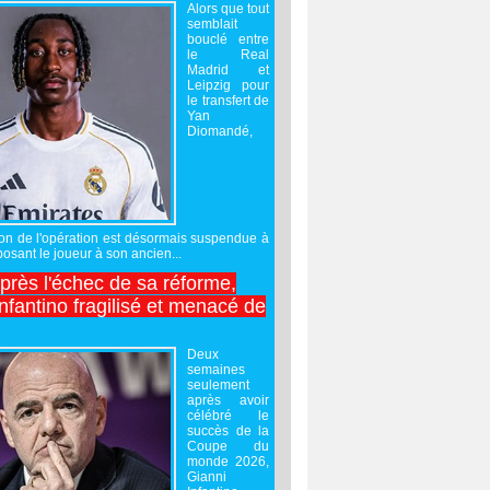
Alors que tout
semblait
bouclé entre
le Real
Madrid et
Leipzig pour
le transfert de
Yan
Diomandé,
sation de l'opération est désormais suspendue à
posant le joueur à son ancien...
après l'échec de sa réforme,
nfantino fragilisé et menacé de
Deux
semaines
seulement
après avoir
célébré le
succès de la
Coupe du
monde 2026,
Gianni