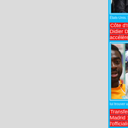
États-Unis.
Côte d'
Didier 
accélèr
lui trouver 
Transfe
Madrid :
l'officia