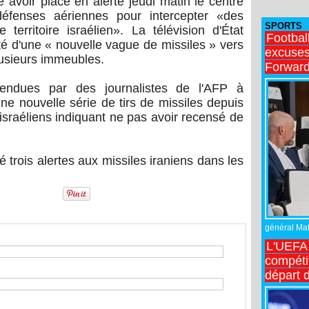
 avoir placé en alerte jeudi matin le centre
éfenses aériennes pour intercepter «des
SPORTS
 territoire israélien». La télévision d'État
Footbal
ôté d'une « nouvelle vague de missiles » vers
excuses 
plusieurs immeubles.
Forward
endues par des journalistes de l'AFP à
ne nouvelle série de tirs de missiles depuis
 israéliens indiquant ne pas avoir recensé de
é trois alertes aux missiles iraniens dans les
général Matt
L'UEFA 
compétit
départ d