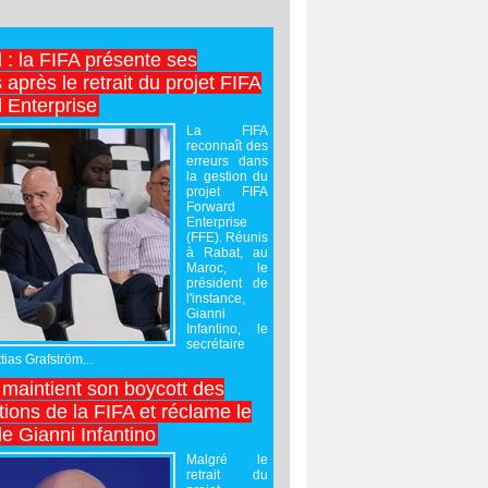
l : la FIFA présente ses
après le retrait du projet FIFA
 Enterprise
La FIFA
reconnaît des
erreurs dans
la gestion du
projet FIFA
Forward
Enterprise
(FFE). Réunis
à Rabat, au
Maroc, le
président de
l'instance,
Gianni
Infantino, le
secrétaire
ias Grafström...
maintient son boycott des
ions de la FIFA et réclame le
e Gianni Infantino
Malgré le
retrait du