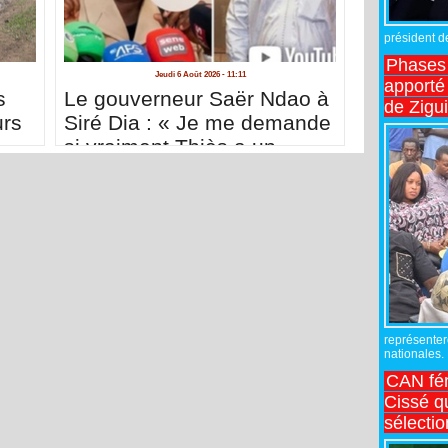
président de
Phases 
Jeudi 6 Août 2026 - 11:11
apporté
s
Le gouverneur Saër Ndao à
de Zigu
urs
Siré Dia : « Je me demande
si vraiment Thiès a un
conseil départemental »
représente
nationales.
CAN fé
Cissé q
sélecti