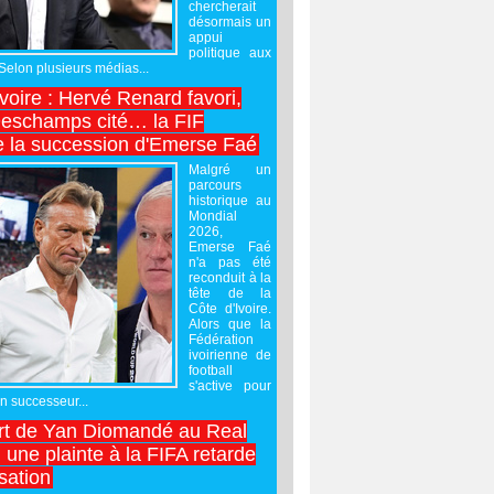
chercherait
désormais un
appui
politique aux
 Selon plusieurs médias...
Ivoire : Hervé Renard favori,
Deschamps cité… la FIF
e la succession d'Emerse Faé
Malgré un
parcours
historique au
Mondial
2026,
Emerse Faé
n'a pas été
reconduit à la
tête de la
Côte d'Ivoire.
Alors que la
Fédération
ivoirienne de
football
s'active pour
un successeur...
rt de Yan Diomandé au Real
 une plainte à la FIFA retarde
lisation