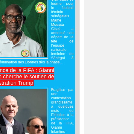
tourne pour
le football
féminin
sénégalais.
Mame
Moussa
Cissé a
annoncé son
départ de la
tête de
l’équipe
nationale
féminine du
Sénégal à
’élimination des Lionnes dès la phase...
nce de la FIFA : Gianni
o cherche le soutien de
stration Trump
Fragilisé par
une
contestation
grandissante
à quelques
mois de
l'élection à la
présidence
de la FIFA,
Gianni
Infantino