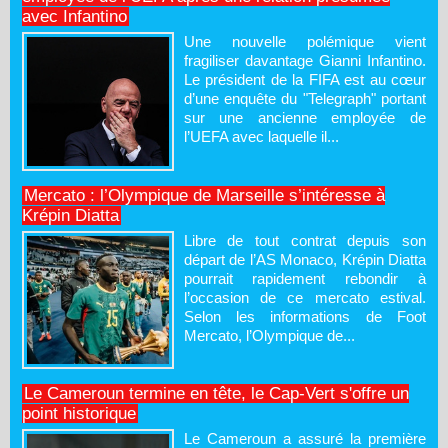
avec Infantino
Une nouvelle polémique vient
fragiliser davantage Gianni Infantino.
Le président de la FIFA est au cœur
d’une enquête du "Telegraph" portant
sur une ancienne employée de
l’UEFA avec laquelle il...
Mercato : l’Olympique de Marseille s’intéresse à
Krépin Diatta
Libre de tout contrat depuis son
départ de l’AS Monaco, Krépin Diatta
pourrait rapidement rebondir à
l’occasion de ce mercato estival.
Selon les informations de Foot
Mercato, l’Olympique de...
Le Cameroun termine en tête, le Cap-Vert s'offre un
point historique
Le Cameroun a assuré la première