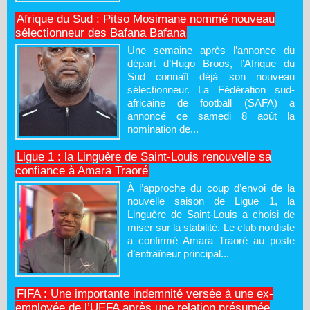
Afrique du Sud : Pitso Mosimane nommé nouveau
sélectionneur des Bafana Bafana
Une semaine après l’annonce du
départ d’Hugo Broos, l’Afrique du
Sud connaît déjà son nouveau
sélectionneur. La Fédération sud-
africaine de football (SAFA) a
annoncé ce samedi 8 août la
nomination de...
Ligue 1 : la Linguère de Saint-Louis renouvelle sa
confiance à Amara Traoré
À l’approche du coup d’envoi de la
nouvelle saison de Ligue 1, la
Linguère de Saint-Louis a choisi de
miser sur la stabilité. Le club nordiste
a confirmé Amara Traoré au poste
d’entraîneur principal...
FIFA : Une importante indemnité versée à une ex-
employée de l’UEFA après une relation présumée