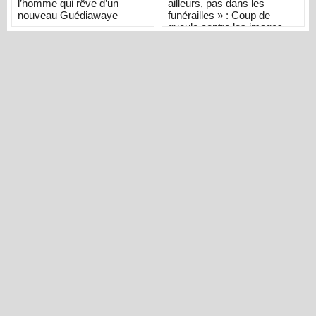
l’homme qui rêve d’un
ailleurs, pas dans les
nouveau Guédiawaye
funérailles » : Coup de
gueule contre les images
d’inhumation