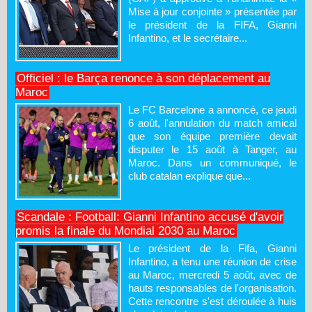
Mise à jour conjointe » présentée par
le président de la FIFA, Gianni
Infantino, et le secrétaire...
Officiel : le Barça renonce à son déplacement au
Maroc
Le FC Barcelone a annoncé, ce jeudi
6 août, l'annulation du match amical
que son équipe première devait
disputer le 15 août à Tanger, au
Maroc. Dans un communiqué, le
club catalan explique que...
Scandale : Football: Gianni Infantino accusé d'avoir
promis la finale du Mondial 2030 au Maroc
Le président de la Fifa, Gianni
Infantino, a tenu une réunion de crise
au Maroc, mercredi 5 août, avec de
hauts responsables de l'organisation.
Cette rencontre s'est déroulée à huis