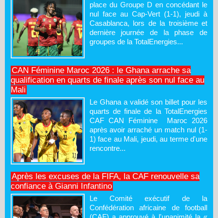
place du Groupe D en concédant le
nul face au Cap-Vert (1-1), jeudi à
Casablanca, lors de la troisième et
dernière journée de la phase de
groupes de la TotalEnergies...
CAN Féminine Maroc 2026 : le Ghana arrache sa
qualification en quarts de finale après son nul face au
Mali
Le Ghana a validé son billet pour les
quarts de finale de la TotalEnergies
CAF CAN Féminine Maroc 2026
après avoir arraché un match nul (1-
1) face au Mali, jeudi, au terme d'une
rencontre...
Après les excuses de la FIFA, la CAF renouvelle sa
confiance à Gianni Infantino
Le Comité exécutif de la
Confédération africaine de football
(CAF) a approuvé à l'unanimité la «