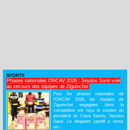
SPORTS
Phases nationales ONCAV 2026 : Seydou Sané vole
au secours des équipes de Ziguinchor
Pour les phases nationales de
l’ONCAV 2026, les équipes de
Ziguinchor engagées dans la
compétition ont reçu le soutien du
président du Casa Sports, Seydou
Sané. Le dirigeant sportif a remis
un...