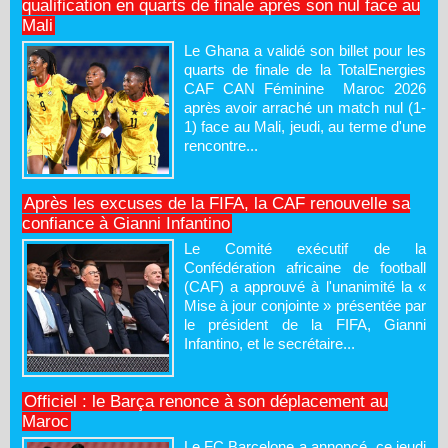
qualification en quarts de finale après son nul face au
Mali
Le Ghana a validé son billet pour les
quarts de finale de la TotalEnergies
CAF CAN Féminine Maroc 2026
après avoir arraché un match nul (1-
1) face au Mali, jeudi, au terme d'une
rencontre...
Après les excuses de la FIFA, la CAF renouvelle sa
confiance à Gianni Infantino
Le Comité exécutif de la
Confédération africaine de football
(CAF) a approuvé à l'unanimité la «
Mise à jour conjointe » présentée par
le président de la FIFA, Gianni
Infantino, et le secrétaire...
Officiel : le Barça renonce à son déplacement au
Maroc
Le FC Barcelone a annoncé, ce jeudi