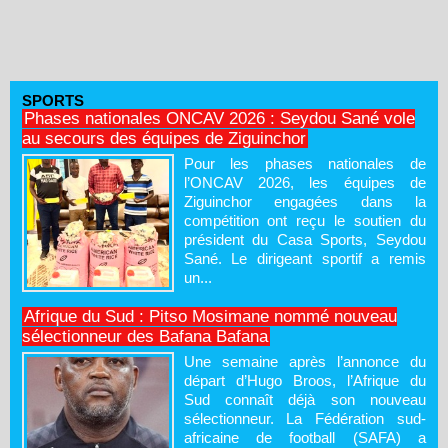
SPORTS
Phases nationales ONCAV 2026 : Seydou Sané vole
au secours des équipes de Ziguinchor
Pour les phases nationales de
l’ONCAV 2026, les équipes de
Ziguinchor engagées dans la
compétition ont reçu le soutien du
président du Casa Sports, Seydou
Sané. Le dirigeant sportif a remis
un...
Afrique du Sud : Pitso Mosimane nommé nouveau
sélectionneur des Bafana Bafana
Une semaine après l’annonce du
départ d’Hugo Broos, l’Afrique du
Sud connaît déjà son nouveau
sélectionneur. La Fédération sud-
africaine de football (SAFA) a