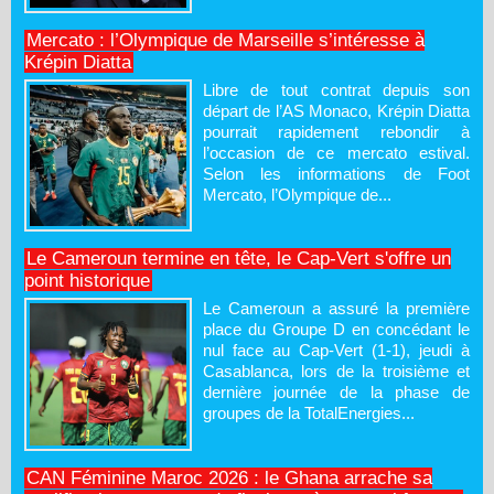
Mercato : l’Olympique de Marseille s’intéresse à
Krépin Diatta
Libre de tout contrat depuis son
départ de l’AS Monaco, Krépin Diatta
pourrait rapidement rebondir à
l’occasion de ce mercato estival.
Selon les informations de Foot
Mercato, l’Olympique de...
Le Cameroun termine en tête, le Cap-Vert s'offre un
point historique
Le Cameroun a assuré la première
place du Groupe D en concédant le
nul face au Cap-Vert (1-1), jeudi à
Casablanca, lors de la troisième et
dernière journée de la phase de
groupes de la TotalEnergies...
CAN Féminine Maroc 2026 : le Ghana arrache sa