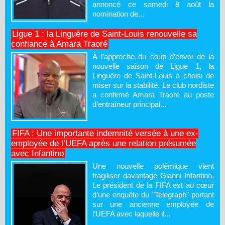
annoncé ce samedi 8 août la
nomination de...
Ligue 1 : la Linguère de Saint-Louis renouvelle sa
confiance à Amara Traoré
À l’approche du coup d’envoi de la
nouvelle saison de Ligue 1, la
Linguère de Saint-Louis a choisi de
miser sur la stabilité. Le club nordiste
a confirmé Amara Traoré au poste
d’entraîneur principal...
FIFA : Une importante indemnité versée à une ex-
employée de l’UEFA après une relation présumée
avec Infantino
Une nouvelle polémique vient
fragiliser davantage Gianni Infantino.
Le président de la FIFA est au cœur
d’une enquête du "Telegraph" portant
sur une ancienne employée de
l’UEFA avec laquelle il...