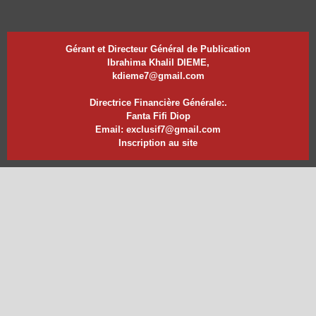
Gérant et Directeur Général de Publication
Ibrahima Khalil DIEME,
kdieme7@gmail.com
Directrice Financière Générale:.
Fanta Fifi Diop
Email: exclusif7@gmail.com
Inscription au site