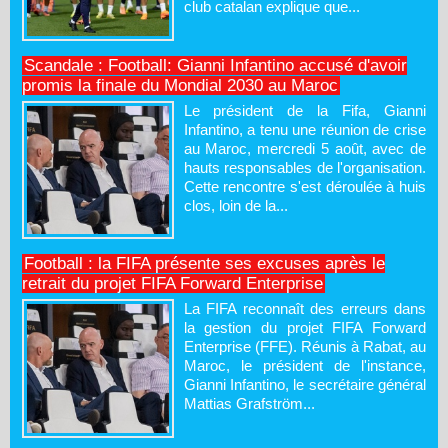
club catalan explique que...
Scandale : Football: Gianni Infantino accusé d'avoir
promis la finale du Mondial 2030 au Maroc
Le président de la Fifa, Gianni
Infantino, a tenu une réunion de crise
au Maroc, mercredi 5 août, avec de
hauts responsables de l'organisation.
Cette rencontre s'est déroulée à huis
clos, loin de la...
Football : la FIFA présente ses excuses après le
retrait du projet FIFA Forward Enterprise
La FIFA reconnaît des erreurs dans
la gestion du projet FIFA Forward
Enterprise (FFE). Réunis à Rabat, au
Maroc, le président de l'instance,
Gianni Infantino, le secrétaire général
Mattias Grafström...