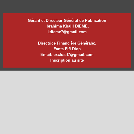
Gérant et Directeur Général de Publication
Ibrahima Khalil DIEME,
kdieme7@gmail.com
Directrice Financière Générale:.
Fanta Fifi Diop
Email: exclusif7@gmail.com
Inscription au site