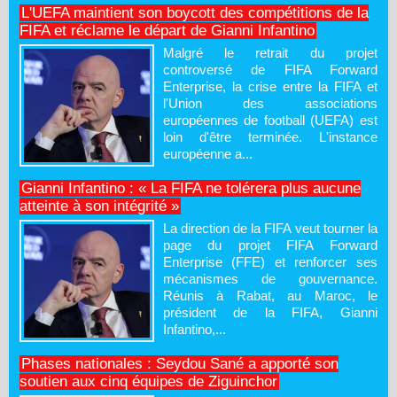
L'UEFA maintient son boycott des compétitions de la
FIFA et réclame le départ de Gianni Infantino
Malgré le retrait du projet
controversé de FIFA Forward
Enterprise, la crise entre la FIFA et
l'Union des associations
européennes de football (UEFA) est
loin d'être terminée. L'instance
européenne a...
Gianni Infantino : « La FIFA ne tolérera plus aucune
atteinte à son intégrité »
La direction de la FIFA veut tourner la
page du projet FIFA Forward
Enterprise (FFE) et renforcer ses
mécanismes de gouvernance.
Réunis à Rabat, au Maroc, le
président de la FIFA, Gianni
Infantino,...
Phases nationales : Seydou Sané a apporté son
soutien aux cinq équipes de Ziguinchor