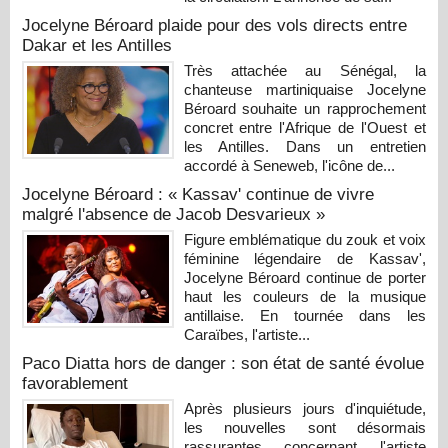
Jocelyne Béroard plaide pour des vols directs entre
Dakar et les Antilles
Très attachée au Sénégal, la
chanteuse martiniquaise Jocelyne
Béroard souhaite un rapprochement
concret entre l'Afrique de l'Ouest et
les Antilles. Dans un entretien
accordé à Seneweb, l'icône de...
Jocelyne Béroard : « Kassav' continue de vivre
malgré l'absence de Jacob Desvarieux »
Figure emblématique du zouk et voix
féminine légendaire de Kassav',
Jocelyne Béroard continue de porter
haut les couleurs de la musique
antillaise. En tournée dans les
Caraïbes, l'artiste...
Paco Diatta hors de danger : son état de santé évolue
favorablement
Après plusieurs jours d'inquiétude,
les nouvelles sont désormais
rassurantes concernant l'artiste