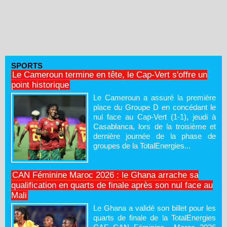
SPORTS
Le Cameroun termine en tête, le Cap-Vert s'offre un
point historique
Le Cameroun a assuré la première
place du Groupe D en concédant le
nul face au Cap-Vert (1-1), jeudi à
Casablanca, lors de la troisième et
dernière journée de la phase de
groupes de la TotalEnergies...
CAN Féminine Maroc 2026 : le Ghana arrache sa
qualification en quarts de finale après son nul face au
Mali
Le Ghana a validé son billet pour les
quarts de finale de la TotalEnergies