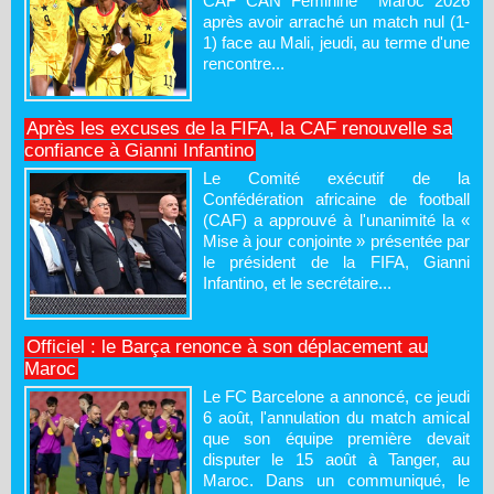
CAF CAN Féminine Maroc 2026
après avoir arraché un match nul (1-
1) face au Mali, jeudi, au terme d'une
rencontre...
Après les excuses de la FIFA, la CAF renouvelle sa
confiance à Gianni Infantino
Le Comité exécutif de la
Confédération africaine de football
(CAF) a approuvé à l'unanimité la «
Mise à jour conjointe » présentée par
le président de la FIFA, Gianni
Infantino, et le secrétaire...
Officiel : le Barça renonce à son déplacement au
Maroc
Le FC Barcelone a annoncé, ce jeudi
6 août, l'annulation du match amical
que son équipe première devait
disputer le 15 août à Tanger, au
Maroc. Dans un communiqué, le