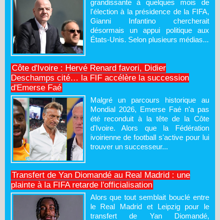
grandissante à quelques mois de
l'élection à la présidence de la FIFA,
Gianni Infantino chercherait
désormais un appui politique aux
États-Unis. Selon plusieurs médias...
Côte d'Ivoire : Hervé Renard favori, Didier
Deschamps cité… la FIF accélère la succession
d'Emerse Faé
Malgré un parcours historique au
Mondial 2026, Emerse Faé n'a pas
été reconduit à la tête de la Côte
d'Ivoire. Alors que la Fédération
ivoirienne de football s'active pour lui
trouver un successeur...
Transfert de Yan Diomandé au Real Madrid : une
plainte à la FIFA retarde l'officialisation
Alors que tout semblait bouclé entre
le Real Madrid et Leipzig pour le
transfert de Yan Diomandé,