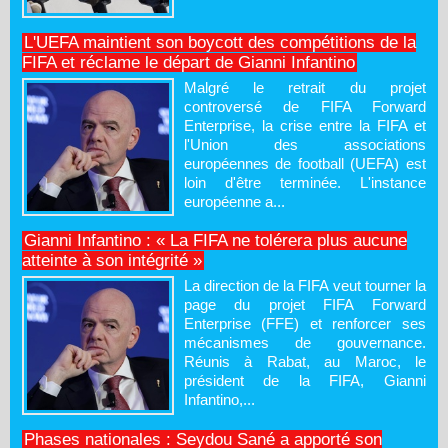
L'UEFA maintient son boycott des compétitions de la
FIFA et réclame le départ de Gianni Infantino
Malgré le retrait du projet
controversé de FIFA Forward
Enterprise, la crise entre la FIFA et
l'Union des associations
européennes de football (UEFA) est
loin d'être terminée. L'instance
européenne a...
Gianni Infantino : « La FIFA ne tolérera plus aucune
atteinte à son intégrité »
La direction de la FIFA veut tourner la
page du projet FIFA Forward
Enterprise (FFE) et renforcer ses
mécanismes de gouvernance.
Réunis à Rabat, au Maroc, le
président de la FIFA, Gianni
Infantino,...
Phases nationales : Seydou Sané a apporté son