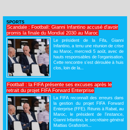
SPORTS
Scandale : Football: Gianni Infantino accusé d'avoir
promis la finale du Mondial 2030 au Maroc
Le président de la Fifa, Gianni
Infantino, a tenu une réunion de crise
au Maroc, mercredi 5 août, avec de
hauts responsables de l'organisation.
Cette rencontre s'est déroulée à huis
clos, loin de la...
Football : la FIFA présente ses excuses après le
retrait du projet FIFA Forward Enterprise
La FIFA reconnaît des erreurs dans
la gestion du projet FIFA Forward
Enterprise (FFE). Réunis à Rabat, au
Maroc, le président de l'instance,
Gianni Infantino, le secrétaire général
Mattias Grafström...