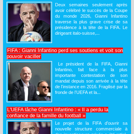
Deux semaines seulement après
avoir célébré le succès de la Coupe
du monde 2026, Gianni Infantino
traverse la plus grave crise de sa
présidence à la tête de la FIFA. Le
dirigeant italo-suisse,...
FIFA : Gianni Infantino perd ses soutiens et voit son
pouvoir vaciller
Le président de la FIFA, Gianni
Infantino, fait face à la plus
importante contestation de son
mandat depuis son arrivée à la tête
de l'instance en 2016. Fragilisé par la
fronde de l'UEFA et la...
L'UEFA lâche Gianni Infantino : « Il a perdu la
confiance de la famille du football »
Le projet de la FIFA d’ouvrir sa
nouvelle structure commerciale à