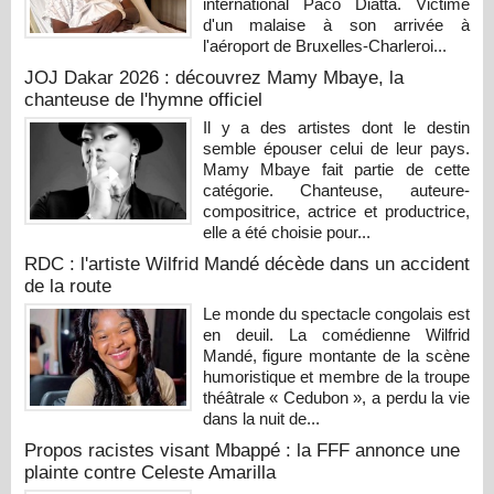
international Paco Diatta. Victime
d'un malaise à son arrivée à
l'aéroport de Bruxelles-Charleroi...
JOJ Dakar 2026 : découvrez Mamy Mbaye, la
chanteuse de l'hymne officiel
Il y a des artistes dont le destin
semble épouser celui de leur pays.
Mamy Mbaye fait partie de cette
catégorie. Chanteuse, auteure-
compositrice, actrice et productrice,
elle a été choisie pour...
RDC : l'artiste Wilfrid Mandé décède dans un accident
de la route
Le monde du spectacle congolais est
en deuil. La comédienne Wilfrid
Mandé, figure montante de la scène
humoristique et membre de la troupe
théâtrale « Cedubon », a perdu la vie
dans la nuit de...
Propos racistes visant Mbappé : la FFF annonce une
plainte contre Celeste Amarilla