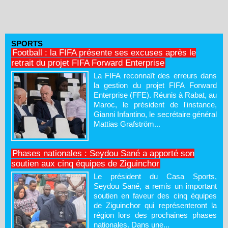
SPORTS
Football : la FIFA présente ses excuses après le
retrait du projet FIFA Forward Enterprise
La FIFA reconnaît des erreurs dans
la gestion du projet FIFA Forward
Enterprise (FFE). Réunis à Rabat, au
Maroc, le président de l'instance,
Gianni Infantino, le secrétaire général
Mattias Grafström...
Phases nationales : Seydou Sané a apporté son
soutien aux cinq équipes de Ziguinchor
Le président du Casa Sports,
Seydou Sané, a remis un important
soutien en faveur des cinq équipes
de Ziguinchor qui représenteront la
région lors des prochaines phases
nationales. Dans une...