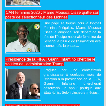
CAN féminine 2026 : Mame Moussa Cissé quitte son
poste de sélectionneur des Lionnes
Une page se tourne pour le football
féminin sénégalais. Mame Moussa
Cissé a annoncé son départ de la
tête de l’équipe nationale féminine du
Sénégal à l’issue de l’élimination des
Lionnes dès la phase...
Présidence de la FIFA : Gianni Infantino cherche le
soutien de l'administration Trump
Fragilisé par une contestation
grandissante à quelques mois de
l'élection à la présidence de la FIFA,
Gianni Infantino chercherait
désormais un appui politique aux
États-Unis. Selon plusieurs médias...