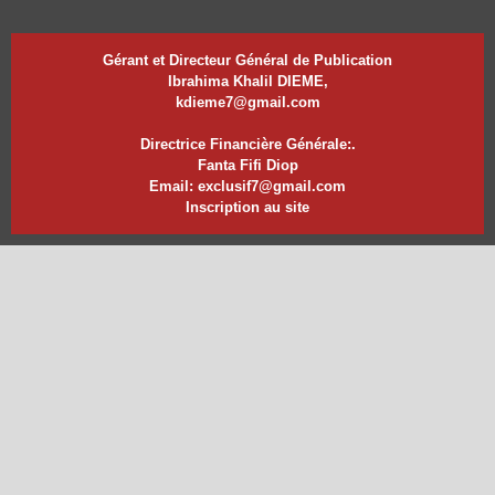
Gérant et Directeur Général de Publication
Ibrahima Khalil DIEME,
kdieme7@gmail.com
Directrice Financière Générale:.
Fanta Fifi Diop
Email: exclusif7@gmail.com
Inscription au site