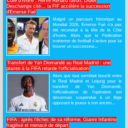
Côte d'Ivoire : Hervé Renard favori, Didier
Deschamps cité… la FIF accélère la succession
d'Emerse Faé
Malgré un parcours historique au
Mondial 2026, Emerse Faé n'a pas
été reconduit à la tête de la Côte
d'Ivoire. Alors que la Fédération
ivoirienne de football s'active pour lui
trouver un successeur...
Transfert de Yan Diomandé au Real Madrid : une
plainte à la FIFA retarde l'officialisation
Alors que tout semblait bouclé entre
le Real Madrid et Leipzig pour le
transfert de Yan Diomandé,
l'officialisation de l'opération est
désormais suspendue à un litige
opposant le joueur à son ancien...
FIFA : après l'échec de sa réforme, Gianni Infantino
fragilisé et menacé de départ