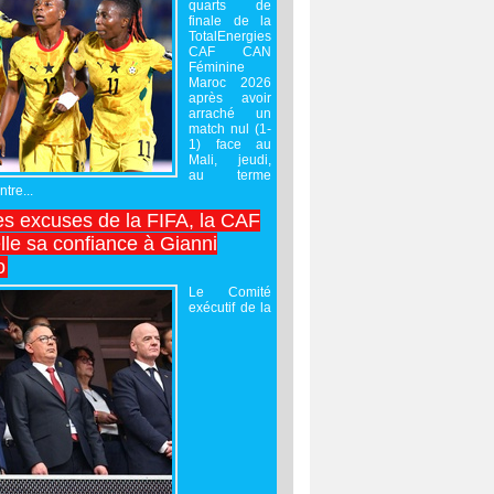
quarts de
finale de la
TotalEnergies
CAF CAN
Féminine
Maroc 2026
après avoir
arraché un
match nul (1-
1) face au
Mali, jeudi,
au terme
tre...
es excuses de la FIFA, la CAF
lle sa confiance à Gianni
o
Le Comité
exécutif de la