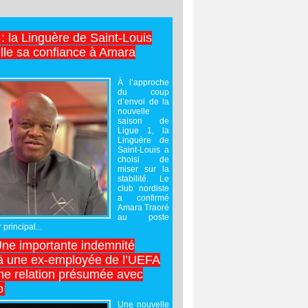
 : la Linguère de Saint-Louis
lle sa confiance à Amara
À l’approche
du coup
d’envoi de la
nouvelle
saison de
Ligue 1, la
Linguère de
Saint-Louis a
choisi de
miser sur la
stabilité. Le
club nordiste
a confirmé
Amara Traoré
au poste
 principal...
Une importante indemnité
à une ex-employée de l’UEFA
ne relation présumée avec
o
Une nouvelle