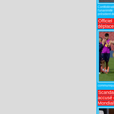
Confédérati
l'unanimité
président de
Officiel
déplac
communiqué,
Scandal
accusé d
Mondial