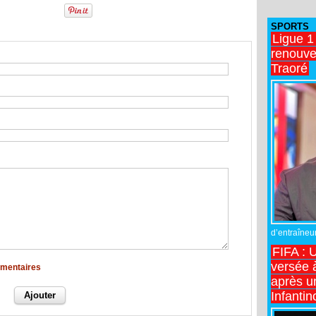
SPORTS
Ligue 1
renouve
Traoré
d’entraîneur
FIFA : 
versée 
mmentaires
après u
Infantin