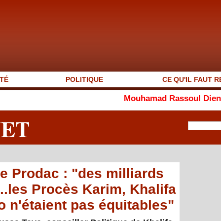
TÉ
POLITIQUE
CE QU'IL FAUT R
Mouhamad Rassoul Dieng : l’homme 
NET
e Prodac : "des milliards
..les Procès Karim, Khalifa
n'étaient pas équitables"