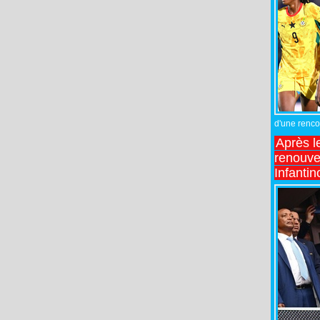
d'une rencon
Après l
renouve
Infantin