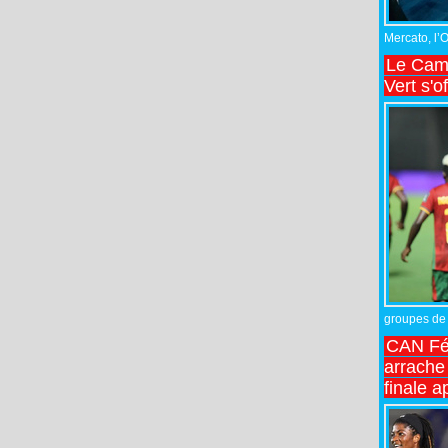
Mercato, l’
Le Came
Vert s'o
groupes de 
CAN Fé
arrache 
finale a