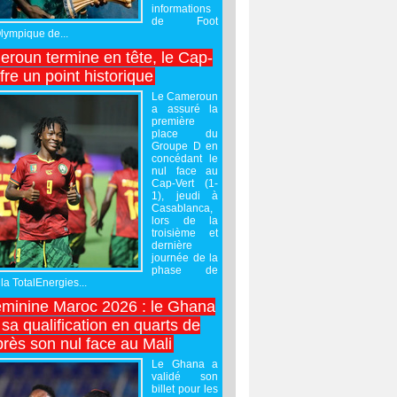
informations
de Foot
Olympique de...
roun termine en tête, le Cap-
ffre un point historique
Le Cameroun
a assuré la
première
place du
Groupe D en
concédant le
nul face au
Cap-Vert (1-
1), jeudi à
Casablanca,
lors de la
troisième et
dernière
journée de la
phase de
la TotalEnergies...
minine Maroc 2026 : le Ghana
sa qualification en quarts de
près son nul face au Mali
Le Ghana a
validé son
billet pour les