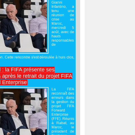
Gianni
Infantino, a
tenu une
réunion de
crise au
Maroc,
mercredi 5
août, avec de
hauts
responsables
de
on. Cette rencontre s'est déroulée à huis clos,
l : la FIFA présente ses
après le retrait du projet FIFA
 Enterprise
La FIFA
reconnaît des
erreurs dans
la gestion du
projet FIFA
Forward
Enterprise
(FFE). Réunis
à Rabat, au
Maroc, le
président de