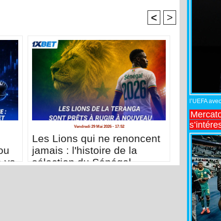
<
>
l’UEFA avec 
Mercato
s’intére
Vendredi 29 Mai 2026 - 17:52
Les Lions qui ne renoncent
ou
jamais : l'histoire de la
e vs
sélection du Sénégal