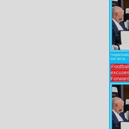
l'organisati
loin de la...
Footbal
excuses 
Forward