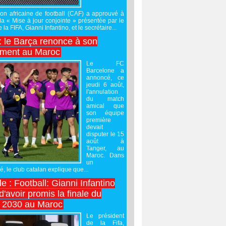
on africaine de football (CAF) a approuvé à
 la « Mise à jour conjointe » présentée par le
 la FIFA, Gianni Infantino, et le secrétaire...
 : le Barça renonce à son
ement au Maroc
Le FC
Barcelone a
annoncé, ce
jeudi 6 août,
l'annulation
du match
amical que
son équipe
première
devait
disputer le 15
août à
Tanger, au
Maroc. Dans
un
 le club catalan explique que...
e : Football: Gianni Infantino
'avoir promis la finale du
 2030 au Maroc
Le président
de la Fifa,