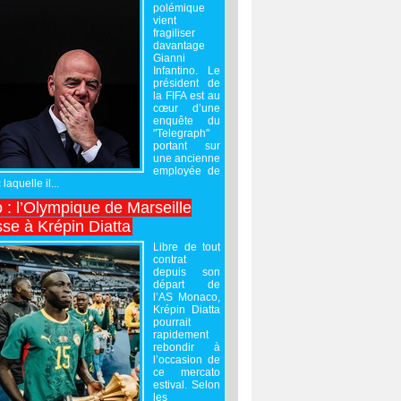
polémique
vient
fragiliser
davantage
Gianni
Infantino. Le
président de
la FIFA est au
cœur d’une
enquête du
"Telegraph"
portant sur
une ancienne
employée de
laquelle il...
 : l’Olympique de Marseille
sse à Krépin Diatta
Libre de tout
contrat
depuis son
départ de
l’AS Monaco,
Krépin Diatta
pourrait
rapidement
rebondir à
l’occasion de
ce mercato
estival. Selon
les