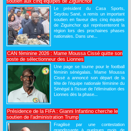
soutien aux cinq équipes de Ziguinchor
Le président du Casa Sports,
Seydou Sané, a remis un important
soutien en faveur des cinq équipes
de Ziguinchor qui représenteront la
région lors des prochaines phases
nationales. Dans une...
CAN féminine 2026 : Mame Moussa Cissé quitte son
poste de sélectionneur des Lionnes
Une page se tourne pour le football
féminin sénégalais. Mame Moussa
Cissé a annoncé son départ de la
tête de l’équipe nationale féminine du
Sénégal à l’issue de l’élimination des
Lionnes dès la phase...
Présidence de la FIFA : Gianni Infantino cherche le
soutien de l'administration Trump
Fragilisé par une contestation
grandissante à quelques mois de