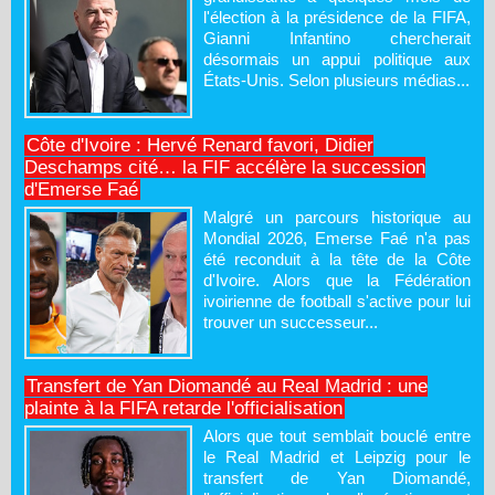
l'élection à la présidence de la FIFA,
Gianni Infantino chercherait
désormais un appui politique aux
États-Unis. Selon plusieurs médias...
Côte d'Ivoire : Hervé Renard favori, Didier
Deschamps cité… la FIF accélère la succession
d'Emerse Faé
Malgré un parcours historique au
Mondial 2026, Emerse Faé n'a pas
été reconduit à la tête de la Côte
d'Ivoire. Alors que la Fédération
ivoirienne de football s'active pour lui
trouver un successeur...
Transfert de Yan Diomandé au Real Madrid : une
plainte à la FIFA retarde l'officialisation
Alors que tout semblait bouclé entre
le Real Madrid et Leipzig pour le
transfert de Yan Diomandé,