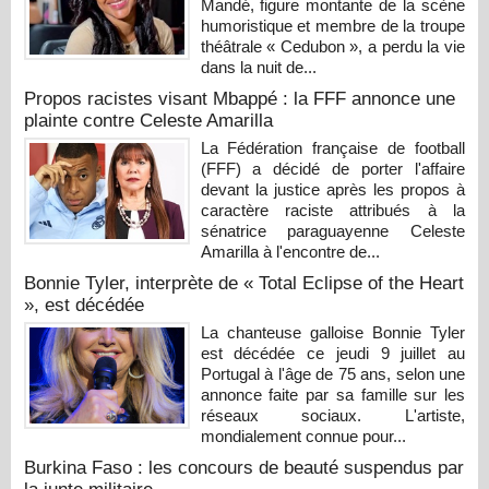
Mandé, figure montante de la scène
humoristique et membre de la troupe
théâtrale « Cedubon », a perdu la vie
dans la nuit de...
Propos racistes visant Mbappé : la FFF annonce une
plainte contre Celeste Amarilla
La Fédération française de football
(FFF) a décidé de porter l'affaire
devant la justice après les propos à
caractère raciste attribués à la
sénatrice paraguayenne Celeste
Amarilla à l'encontre de...
Bonnie Tyler, interprète de « Total Eclipse of the Heart
», est décédée
La chanteuse galloise Bonnie Tyler
est décédée ce jeudi 9 juillet au
Portugal à l'âge de 75 ans, selon une
annonce faite par sa famille sur les
réseaux sociaux. L'artiste,
mondialement connue pour...
Burkina Faso : les concours de beauté suspendus par