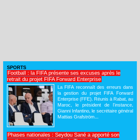
SPORTS
Football : la FIFA présente ses excuses après le
retrait du projet FIFA Forward Enterprise
La FIFA reconnaît des erreurs dans
la gestion du projet FIFA Forward
Enterprise (FFE). Réunis à Rabat, au
Maroc, le président de l'instance,
Gianni Infantino, le secrétaire général
Mattias Grafström...
Phases nationales : Seydou Sané a apporté son