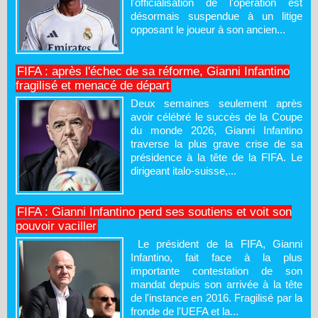
l'officialisation de l'opération est
désormais suspendue à un litige
opposant le joueur à son ancien...
FIFA : après l'échec de sa réforme, Gianni Infantino
fragilisé et menacé de départ
Deux semaines seulement après
avoir célébré le succès de la Coupe
du monde 2026, Gianni Infantino
traverse la plus grave crise de sa
présidence à la tête de la FIFA. Le
dirigeant italo-suisse,...
FIFA : Gianni Infantino perd ses soutiens et voit son
pouvoir vaciller
Le président de la FIFA, Gianni
Infantino, fait face à la plus
importante contestation de son
mandat depuis son arrivée à la tête
de l'instance en 2016. Fragilisé par la
fronde de l'UEFA et la...