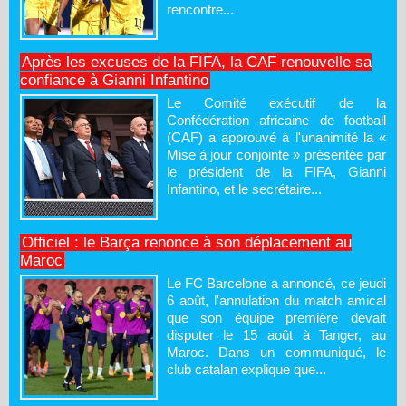
rencontre...
Après les excuses de la FIFA, la CAF renouvelle sa
confiance à Gianni Infantino
Le Comité exécutif de la
Confédération africaine de football
(CAF) a approuvé à l'unanimité la «
Mise à jour conjointe » présentée par
le président de la FIFA, Gianni
Infantino, et le secrétaire...
Officiel : le Barça renonce à son déplacement au
Maroc
Le FC Barcelone a annoncé, ce jeudi
6 août, l'annulation du match amical
que son équipe première devait
disputer le 15 août à Tanger, au
Maroc. Dans un communiqué, le
club catalan explique que...