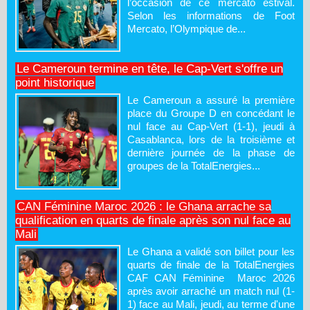
l’occasion de ce mercato estival.
Selon les informations de Foot
Mercato, l’Olympique de...
Le Cameroun termine en tête, le Cap-Vert s'offre un
point historique
Le Cameroun a assuré la première
place du Groupe D en concédant le
nul face au Cap-Vert (1-1), jeudi à
Casablanca, lors de la troisième et
dernière journée de la phase de
groupes de la TotalEnergies...
CAN Féminine Maroc 2026 : le Ghana arrache sa
qualification en quarts de finale après son nul face au
Mali
Le Ghana a validé son billet pour les
quarts de finale de la TotalEnergies
CAF CAN Féminine Maroc 2026
après avoir arraché un match nul (1-
1) face au Mali, jeudi, au terme d'une