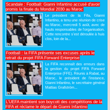
Scandale : Football: Gianni Infantino accusé d'avoir
promis la finale du Mondial 2030 au Maroc
Le président de la Fifa, Gianni
Infantino, a tenu une réunion de crise
au Maroc, mercredi 5 août, avec de
hauts responsables de l'organisation.
Cette rencontre s'est déroulée à huis
clos, loin de la...
Football : la FIFA présente ses excuses après le
retrait du projet FIFA Forward Enterprise
La FIFA reconnaît des erreurs dans
la gestion du projet FIFA Forward
Enterprise (FFE). Réunis à Rabat, au
Maroc, le président de l'instance,
Gianni Infantino, le secrétaire général
Mattias Grafström...
L'UEFA maintient son boycott des compétitions de la
FIFA et réclame le départ de Gianni Infantino