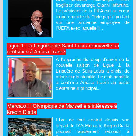
fragiliser davantage Gianni Infantino.
Le président de la FIFA est au cœur
d’une enquête du "Telegraph" portant
sur une ancienne employée de
l’UEFA avec laquelle il...
Ligue 1 : la Linguère de Saint-Louis renouvelle sa
confiance à Amara Traoré
À l’approche du coup d’envoi de la
nouvelle saison de Ligue 1, la
Linguère de Saint-Louis a choisi de
miser sur la stabilité. Le club nordiste
a confirmé Amara Traoré au poste
d’entraîneur principal...
Mercato : l’Olympique de Marseille s’intéresse à
Krépin Diatta
Libre de tout contrat depuis son
départ de l’AS Monaco, Krépin Diatta
pourrait rapidement rebondir à