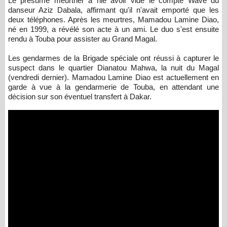
Le présumé meurtrier a nié avoir vidé le compte Wave du
danseur Aziz Dabala, affirmant qu'il n'avait emporté que les
deux téléphones. Après les meurtres, Mamadou Lamine Diao,
né en 1999, a révélé son acte à un ami. Le duo s'est ensuite
rendu à Touba pour assister au Grand Magal.
Les gendarmes de la Brigade spéciale ont réussi à capturer le
suspect dans le quartier Dianatou Mahwa, la nuit du Magal
(vendredi dernier). Mamadou Lamine Diao est actuellement en
garde à vue à la gendarmerie de Touba, en attendant une
décision sur son éventuel transfert à Dakar.