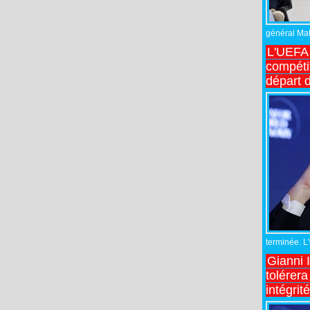
général Matt
L'UEFA 
compétit
départ d
terminée. L
Gianni 
tolérera
intégrit