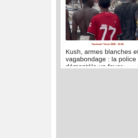
Vendredi 7 Août 2026 - 15:06
Kush, armes blanches e
vagabondage : la police
démantèle un foyer
d'insécurité à la Médina