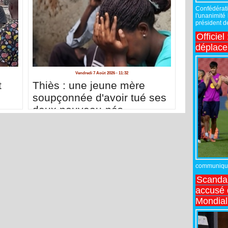
Confédérati
l'unanimité
président de
Officiel
déplac
Vendredi 7 Août 2026 - 11:32
t
Thiès : une jeune mère
soupçonnée d'avoir tué ses
deux nouveau-nés
communiqué,
Scandal
accusé d
Mondial