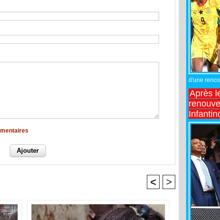
d'une rencon
Après l
renouve
Infantin
mmentaires
<
>