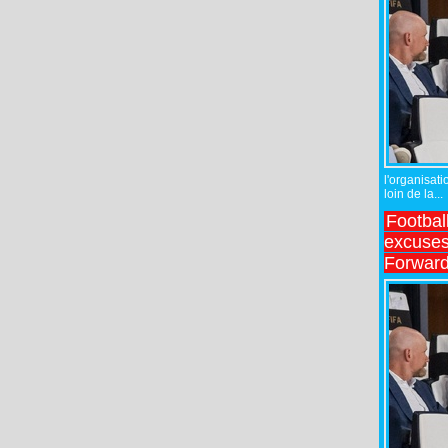
l'organisati
loin de la...
Footbal
excuses 
Forward