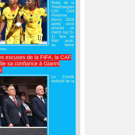
finale de la
TotalEnergies
CAF CAN
Féminine
Maroc 2026
après avoir
arraché un
match nul (1-
1) face au
Mali, jeudi,
au terme
tre...
es excuses de la FIFA, la CAF
lle sa confiance à Gianni
o
Le Comité
exécutif de la