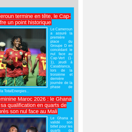
roun termine en tête, le Cap-
ffre un point historique
Le Cameroun
a assuré la
première
place du
Groupe D en
concédant le
nul face au
Cap-Vert (1-
1), jeudi à
Casablanca,
lors de la
troisième et
dernière
journée de la
phase de
la TotalEnergies...
minine Maroc 2026 : le Ghana
sa qualification en quarts de
près son nul face au Mali
Le Ghana a
validé son
billet pour les
quarts de