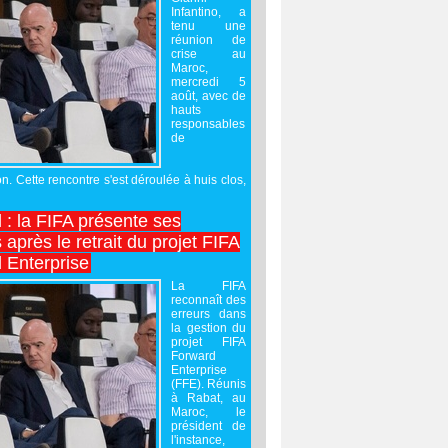
Infantino, a
tenu une
réunion de
crise au
Maroc,
mercredi 5
août, avec de
hauts
responsables
de
on. Cette rencontre s'est déroulée à huis clos,
l : la FIFA présente ses
après le retrait du projet FIFA
 Enterprise
La FIFA
reconnaît des
erreurs dans
la gestion du
projet FIFA
Forward
Enterprise
(FFE). Réunis
à Rabat, au
Maroc, le
président de
l'instance,