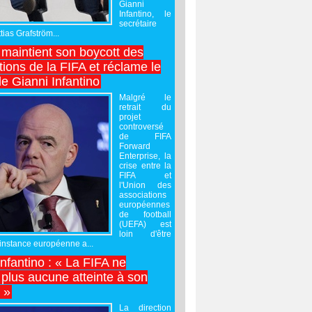
Gianni
Infantino, le
secrétaire
ias Grafström...
maintient son boycott des
ions de la FIFA et réclame le
e Gianni Infantino
Malgré le
retrait du
projet
controversé
de FIFA
Forward
Enterprise, la
crise entre la
FIFA et
l'Union des
associations
européennes
de football
(UEFA) est
loin d'être
'instance européenne a...
Infantino : « La FIFA ne
 plus aucune atteinte à son
é »
La direction