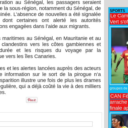
ration au Sénégal, les passagers seraient
 de la sous-région, notamment du Sénégal, de
SPORTS
uinée. L’absence de nouvelles a été signalée
Le Came
 dont certaines ont alerté les autorités
Vert s'o
ions engagées dans l’aide aux migrants.
 maritimes au Sénégal, en Mauritanie et au
 clandestins vers les côtes gambiennes et
 durée et les risques du voyage par la
ue vers les îles Canaries.
s et les alertes lancées auprès des acteurs
information sur le sort de la pirogue n’a
parition illustre une fois de plus les drames
gulière, qui a déjà coûté la vie à des milliers
groupes de 
es.
CAN Fé
arrache 
finale a