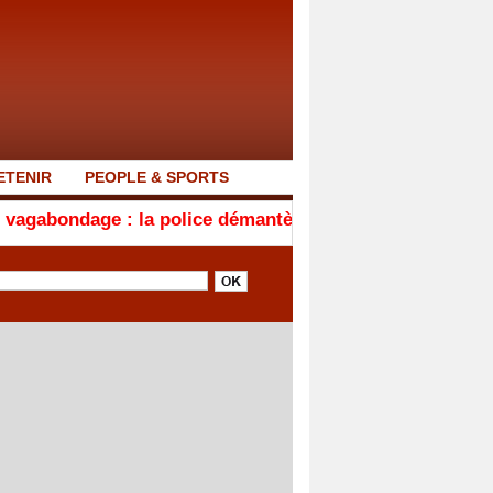
ETENIR
PEOPLE & SPORTS
: la police démantèle un foyer d'insécurité à la Médina