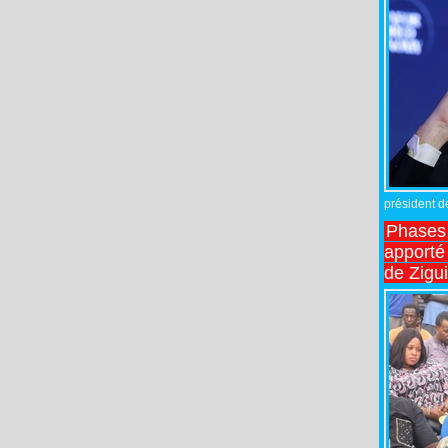
président de
Phases 
apporté
de Zigu