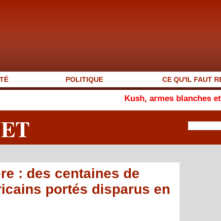
TÉ
POLITIQUE
CE QU'IL FAUT R
Kush, armes blanches et vagabondage 
NET
ère : des centaines de
ricains portés disparus en