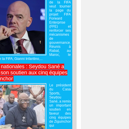
de la FIFA
veut tourner
la page du
projet FIFA
Forward
Enterprise
(FFE) et
renforcer ses
mécanismes
de
gouvernance.
Réunis à
Rabat, au
Maroc, le
 la FIFA, Gianni Infantino,...
nationales : Seydou Sané a
 son soutien aux cinq équipes
inchor
Le président
du Casa
Sports,
Seydou
Sané, a remis
un important
soutien en
faveur des
cinq équipes
de Ziguinchor
qui