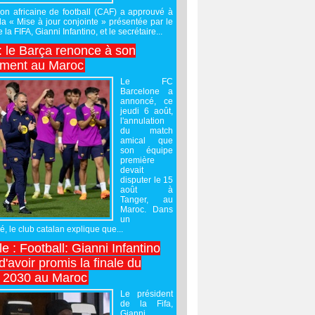
on africaine de football (CAF) a approuvé à
 la « Mise à jour conjointe » présentée par le
 la FIFA, Gianni Infantino, et le secrétaire...
 : le Barça renonce à son
ement au Maroc
Le FC
Barcelone a
annoncé, ce
jeudi 6 août,
l'annulation
du match
amical que
son équipe
première
devait
disputer le 15
août à
Tanger, au
Maroc. Dans
un
 le club catalan explique que...
e : Football: Gianni Infantino
'avoir promis la finale du
 2030 au Maroc
Le président
de la Fifa,
Gianni