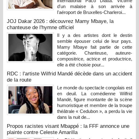
international Paco Diatta. Victime
d'un malaise à son arrivée à
l'aéroport de Bruxelles-Charleroi...
JOJ Dakar 2026 : découvrez Mamy Mbaye, la
chanteuse de l'hymne officiel
Il y a des artistes dont le destin
semble épouser celui de leur pays.
Mamy Mbaye fait partie de cette
catégorie. Chanteuse, auteure-
compositrice, actrice et productrice,
elle a été choisie pour...
RDC : l'artiste Wilfrid Mandé décède dans un accident
de la route
Le monde du spectacle congolais est
en deuil. La comédienne Wilfrid
Mandé, figure montante de la scène
humoristique et membre de la troupe
théâtrale « Cedubon », a perdu la vie
dans la nuit de...
Propos racistes visant Mbappé : la FFF annonce une
plainte contre Celeste Amarilla