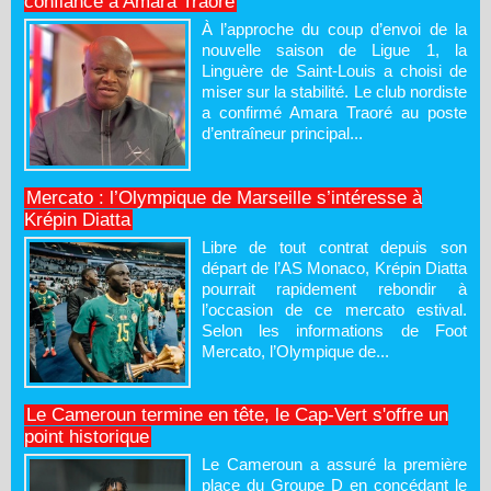
confiance à Amara Traoré
À l’approche du coup d’envoi de la
nouvelle saison de Ligue 1, la
Linguère de Saint-Louis a choisi de
miser sur la stabilité. Le club nordiste
a confirmé Amara Traoré au poste
d’entraîneur principal...
Mercato : l’Olympique de Marseille s’intéresse à
Krépin Diatta
Libre de tout contrat depuis son
départ de l’AS Monaco, Krépin Diatta
pourrait rapidement rebondir à
l’occasion de ce mercato estival.
Selon les informations de Foot
Mercato, l’Olympique de...
Le Cameroun termine en tête, le Cap-Vert s'offre un
point historique
Le Cameroun a assuré la première
place du Groupe D en concédant le