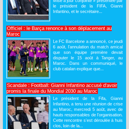
Mise à jour conjointe » présentée par
le président de la FIFA, Gianni
Infantino, et le secrétaire...
Officiel : le Barça renonce à son déplacement au
Maroc
Le FC Barcelone a annoncé, ce jeudi
6 août, l'annulation du match amical
que son équipe première devait
disputer le 15 août à Tanger, au
Maroc. Dans un communiqué, le
club catalan explique que...
Scandale : Football: Gianni Infantino accusé d'avoir
promis la finale du Mondial 2030 au Maroc
Le président de la Fifa, Gianni
Infantino, a tenu une réunion de crise
au Maroc, mercredi 5 août, avec de
hauts responsables de l'organisation.
Cette rencontre s'est déroulée à huis
clos, loin de la...