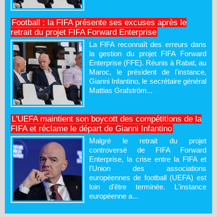
Football : la FIFA présente ses excuses après le
retrait du projet FIFA Forward Enterprise
La FIFA reconnaît des erreurs dans
la gestion du projet FIFA Forward
Enterprise (FFE). Réunis à Rabat, au
Maroc, le président de l'instance,
Gianni Infantino, le secrétaire général
Mattias Grafström...
L'UEFA maintient son boycott des compétitions de la
FIFA et réclame le départ de Gianni Infantino
Malgré le retrait du projet
controversé de FIFA Forward
Enterprise, la crise entre la FIFA et
l'Union des associations
européennes de football (UEFA) est
loin d'être terminée. L'instance
européenne a...