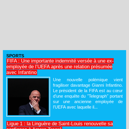
SPORTS
FIFA : Une importante indemnité versée à une ex-
employée de l’UEFA après une relation présumée
avec Infantino
Une nouvelle polémique vient
fragiliser davantage Gianni Infantino.
Le président de la FIFA est au cœur
d’une enquête du "Telegraph" portant
sur une ancienne employée de
l’UEFA avec laquelle il...
Ligue 1 : la Linguère de Saint-Louis renouvelle sa