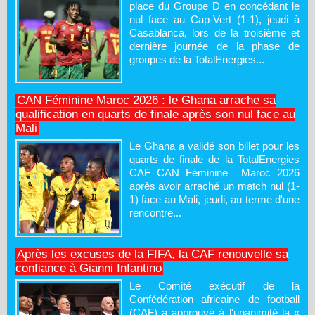
place du Groupe D en concédant le
nul face au Cap-Vert (1-1), jeudi à
Casablanca, lors de la troisième et
dernière journée de la phase de
groupes de la TotalEnergies...
CAN Féminine Maroc 2026 : le Ghana arrache sa
qualification en quarts de finale après son nul face au
Mali
Le Ghana a validé son billet pour les
quarts de finale de la TotalEnergies
CAF CAN Féminine Maroc 2026
après avoir arraché un match nul (1-
1) face au Mali, jeudi, au terme d'une
rencontre...
Après les excuses de la FIFA, la CAF renouvelle sa
confiance à Gianni Infantino
Le Comité exécutif de la
Confédération africaine de football
(CAF) a approuvé à l'unanimité la «