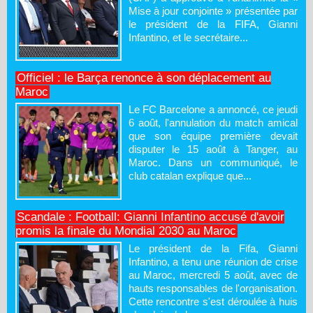
Mise à jour conjointe » présentée par
le président de la FIFA, Gianni
Infantino, et le secrétaire...
Officiel : le Barça renonce à son déplacement au
Maroc
Le FC Barcelone a annoncé, ce jeudi
6 août, l'annulation du match amical
que son équipe première devait
disputer le 15 août à Tanger, au
Maroc. Dans un communiqué, le
club catalan explique que...
Scandale : Football: Gianni Infantino accusé d'avoir
promis la finale du Mondial 2030 au Maroc
Le président de la Fifa, Gianni
Infantino, a tenu une réunion de crise
au Maroc, mercredi 5 août, avec de
hauts responsables de l'organisation.
Cette rencontre s'est déroulée à huis