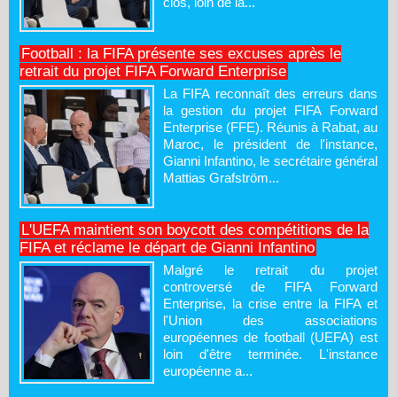
clos, loin de la...
Football : la FIFA présente ses excuses après le
retrait du projet FIFA Forward Enterprise
La FIFA reconnaît des erreurs dans
la gestion du projet FIFA Forward
Enterprise (FFE). Réunis à Rabat, au
Maroc, le président de l'instance,
Gianni Infantino, le secrétaire général
Mattias Grafström...
L'UEFA maintient son boycott des compétitions de la
FIFA et réclame le départ de Gianni Infantino
Malgré le retrait du projet
controversé de FIFA Forward
Enterprise, la crise entre la FIFA et
l'Union des associations
européennes de football (UEFA) est
loin d'être terminée. L'instance
européenne a...