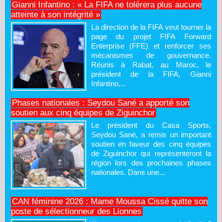
Gianni Infantino : « La FIFA ne tolérera plus aucune
atteinte à son intégrité »
La direction de la FIFA veut tourner la
page du projet FIFA Forward
Enterprise (FFE) et renforcer ses
mécanismes de gouvernance.
Réunis à Rabat, au Maroc, le
président de la FIFA, Gianni
Infantino,...
Phases nationales : Seydou Sané a apporté son
soutien aux cinq équipes de Ziguinchor
Le président du Casa Sports,
Seydou Sané, a remis un important
soutien en faveur des cinq équipes
de Ziguinchor qui représenteront la
région lors des prochaines phases
nationales. Dans une...
CAN féminine 2026 : Mame Moussa Cissé quitte son
poste de sélectionneur des Lionnes