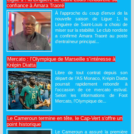
confiance à Amara Traoré
À l’approche du coup d’envoi de la
nouvelle saison de Ligue 1, la
Linguère de Saint-Louis a choisi de
miser sur la stabilité. Le club nordiste
a confirmé Amara Traoré au poste
d’entraîneur principal...
Mercato : l’Olympique de Marseille s’intéresse à
Krépin Diatta
Libre de tout contrat depuis son
départ de l’AS Monaco, Krépin Diatta
pourrait rapidement rebondir à
l’occasion de ce mercato estival.
Selon les informations de Foot
Mercato, l’Olympique de...
Le Cameroun termine en tête, le Cap-Vert s'offre un
point historique
Le Cameroun a assuré la première