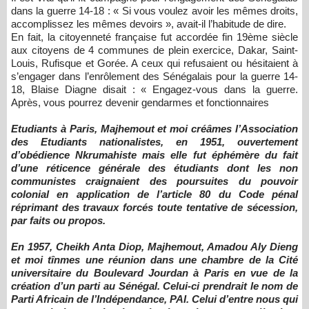
dans la guerre 14-18 : « Si vous voulez avoir les mêmes droits,
accomplissez les mêmes devoirs », avait-il l’habitude de dire.
En fait, la citoyenneté française fut accordée fin 19ème siècle
aux citoyens de 4 communes de plein exercice, Dakar, Saint-
Louis, Rufisque et Gorée. A ceux qui refusaient ou hésitaient à
s’engager dans l’enrôlement des Sénégalais pour la guerre 14-
18, Blaise Diagne disait : « Engagez-vous dans la guerre.
Après, vous pourrez devenir gendarmes et fonctionnaires
Etudiants à Paris, Majhemout et moi créâmes l’Association
des Etudiants nationalistes, en 1951, ouvertement
d’obédience Nkrumahiste mais elle fut éphémère du fait
d’une réticence générale des étudiants dont les non
communistes craignaient des poursuites du pouvoir
colonial en application de l’article 80 du Code pénal
réprimant des travaux forcés toute tentative de sécession,
par faits ou propos.
En 1957, Cheikh Anta Diop, Majhemout, Amadou Aly Dieng
et moi tînmes une réunion dans une chambre de la Cité
universitaire du Boulevard Jourdan à Paris en vue de la
création d’un parti au Sénégal. Celui-ci prendrait le nom de
Parti Africain de l’Indépendance, PAI. Celui d’entre nous qui