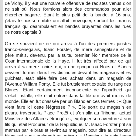
de Vichy, il y eut une nouvelle offensive de racistes venus d’on
ne sait où. Nous formions alors des commandos pour aller
chercher bagarre. Etant le plus petit de la bande, à 16 ans,
j’étais le poisson-pilote qui allait provoquer, surtout les marins
français qui déambulaient en bandes bruyantes dans les rues
de notre capitale.3
On se souvient de ce qui arriva à l’un des premiers juristes
franco-sénégalais, Isaac Forster, de mère sénégalaise et de
père métis, devenu, par la suite, premier Noir membre de la
Cour internationale de la Haye. Il fut très affecté par ce qui
arriva à sa mère -noire- qui, à une époque où Noirs et Blancs
devaient former deux files distinctes devant les magasins et les
guichets, était allée faire des achats dans un magasin de
l’Avenue William Ponty. Elle fut brutalement extraite du rang des
Blancs. Etant certainement inconsciente de l’apartheid qui
s’était installé, elle était entrée dans la file qui avait moins de
monde. Elle en fut chassée par un Blanc en ces termes : « Que
vient faire ici cette Négresse ? ». Elle sortit du magasin en
pleurs, traversa la Place Protêt et s’en alla au Tribunal, actuel
Ministère des Affaires étrangères, expliquer son aventure à son
fils qui était Procureur de la République. M. Isaac Forster prit sa
maman par le bras et revint au magasin, pour dire au directeur
blanc qui avait malmené sa mère : « Monsieur, je suis Isaac