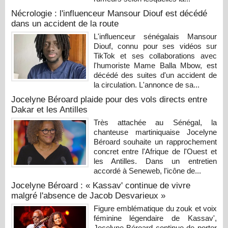
Nécrologie : l'influenceur Mansour Diouf est décédé
dans un accident de la route
L'influenceur sénégalais Mansour
Diouf, connu pour ses vidéos sur
TikTok et ses collaborations avec
l'humoriste Mame Balla Mbow, est
décédé des suites d'un accident de
la circulation. L'annonce de sa...
Jocelyne Béroard plaide pour des vols directs entre
Dakar et les Antilles
Très attachée au Sénégal, la
chanteuse martiniquaise Jocelyne
Béroard souhaite un rapprochement
concret entre l'Afrique de l'Ouest et
les Antilles. Dans un entretien
accordé à Seneweb, l'icône de...
Jocelyne Béroard : « Kassav' continue de vivre
malgré l'absence de Jacob Desvarieux »
Figure emblématique du zouk et voix
féminine légendaire de Kassav',
Jocelyne Béroard continue de porter