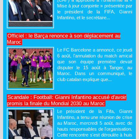
Mise à jour conjointe » présentée par
le président de la FIFA, Gianni
Infantino, et le secrétaire...
Officiel : le Barça renonce à son déplacement au
Maroc
Le FC Barcelone a annoncé, ce jeudi
6 août, l'annulation du match amical
que son équipe première devait
disputer le 15 août à Tanger, au
Maroc. Dans un communiqué, le
club catalan explique que...
Scandale : Football: Gianni Infantino accusé d'avoir
promis la finale du Mondial 2030 au Maroc
Le président de la Fifa, Gianni
Infantino, a tenu une réunion de crise
au Maroc, mercredi 5 août, avec de
hauts responsables de l'organisation.
Cette rencontre s'est déroulée à huis