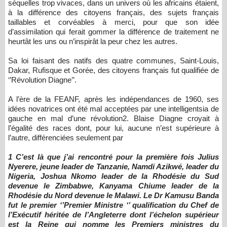
séquelles trop vivaces, dans un univers où les africains étaient,
à la différence des citoyens français, des sujets français
taillables et corvéables à merci, pour que son idée
d’assimilation qui ferait gommer la différence de traitement ne
heurtât les uns ou n’inspirât la peur chez les autres.
Sa loi faisant des natifs des quatre communes, Saint-Louis,
Dakar, Rufisque et Gorée, des citoyens français fut qualifiée de
‘’Révolution Diagne’’.
A l’ère de la FEANF, après les indépendances de 1960, ses
idées novatrices ont été mal acceptées par une intelligentsia de
gauche en mal d’une révolution2. Blaise Diagne croyait à
l’égalité des races dont, pour lui, aucune n’est supérieure à
l’autre, différenciées seulement par
1 C’est là que j’ai rencontré pour la première fois Julius
Nyerere, jeune leader de Tanzanie, Namdi Azikwé, leader du
Nigeria, Joshua Nkomo leader de la Rhodésie du Sud
devenue le Zimbabwe, Kanyama Chiume leader de la
Rhodésie du Nord devenue le Malawi. Le Dr Kamusu Banda
fut le premier ‘’Premier Ministre ‘’ qualification du Chef de
l’Exécutif héritée de l’Angleterre dont l’échelon supérieur
est la Reine qui nomme les Premiers ministres du