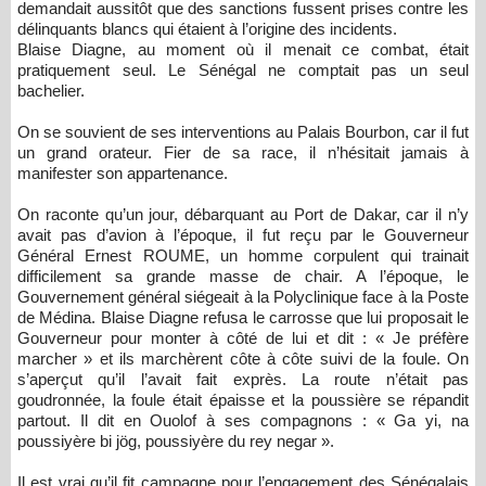
demandait aussitôt que des sanctions fussent prises contre les
délinquants blancs qui étaient à l’origine des incidents.
Blaise Diagne, au moment où il menait ce combat, était
pratiquement seul. Le Sénégal ne comptait pas un seul
bachelier.
On se souvient de ses interventions au Palais Bourbon, car il fut
un grand orateur. Fier de sa race, il n’hésitait jamais à
manifester son appartenance.
On raconte qu’un jour, débarquant au Port de Dakar, car il n’y
avait pas d’avion à l’époque, il fut reçu par le Gouverneur
Général Ernest ROUME, un homme corpulent qui trainait
difficilement sa grande masse de chair. A l’époque, le
Gouvernement général siégeait à la Polyclinique face à la Poste
de Médina. Blaise Diagne refusa le carrosse que lui proposait le
Gouverneur pour monter à côté de lui et dit : « Je préfère
marcher » et ils marchèrent côte à côte suivi de la foule. On
s’aperçut qu’il l’avait fait exprès. La route n’était pas
goudronnée, la foule était épaisse et la poussière se répandit
partout. Il dit en Ouolof à ses compagnons : « Ga yi, na
poussiyère bi jög, poussiyère du rey negar ».
Il est vrai qu’il fit campagne pour l’engagement des Sénégalais