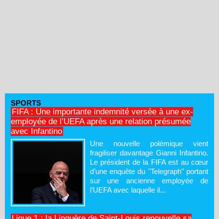
SPORTS
FIFA : Une importante indemnité versée à une ex-
employée de l’UEFA après une relation présumée
avec Infantino
Une nouvelle polémique vient
fragiliser davantage Gianni Infantino.
Le président de la FIFA est au cœur
d’une enquête du "Telegraph" portant
sur une ancienne employée de
l’UEFA avec laquelle il...
Ligue 1 : la Linguère de Saint-Louis renouvelle sa