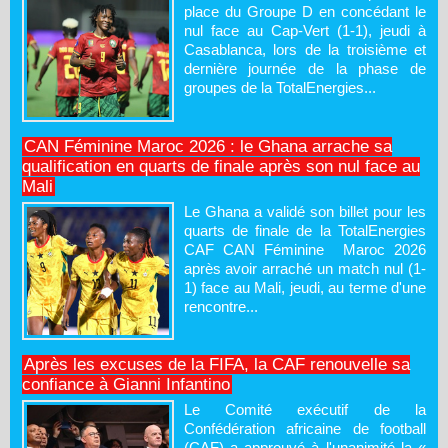
place du Groupe D en concédant le
nul face au Cap-Vert (1-1), jeudi à
Casablanca, lors de la troisième et
dernière journée de la phase de
groupes de la TotalEnergies...
CAN Féminine Maroc 2026 : le Ghana arrache sa
qualification en quarts de finale après son nul face au
Mali
Le Ghana a validé son billet pour les
quarts de finale de la TotalEnergies
CAF CAN Féminine Maroc 2026
après avoir arraché un match nul (1-
1) face au Mali, jeudi, au terme d'une
rencontre...
Après les excuses de la FIFA, la CAF renouvelle sa
confiance à Gianni Infantino
Le Comité exécutif de la
Confédération africaine de football
(CAF) a approuvé à l'unanimité la «