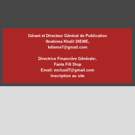
Gérant et Directeur Général de Publication
Ibrahima Khalil DIEME,
kdieme7@gmail.com
Directrice Financière Générale:.
Fanta Fifi Diop
Email: exclusif7@gmail.com
Inscription au site