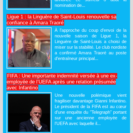
nomination de...
Ligue 1 : la Linguère de Saint-Louis renouvelle sa
confiance à Amara Traoré
À l’approche du coup d’envoi de la
nouvelle saison de Ligue 1, la
Linguère de Saint-Louis a choisi de
miser sur la stabilité. Le club nordiste
a confirmé Amara Traoré au poste
d’entraîneur principal...
FIFA : Une importante indemnité versée à une ex-
employée de l’UEFA après une relation présumée
avec Infantino
Une nouvelle polémique vient
fragiliser davantage Gianni Infantino.
Le président de la FIFA est au cœur
d’une enquête du "Telegraph" portant
sur une ancienne employée de
l’UEFA avec laquelle il...