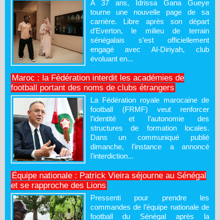
À 37 ans, Idrissa Gana Gueye
tourne une nouvelle page de sa
carrière. Libre après son départ
d’Everton, le milieu de terrain
sénégalais s’est officiellement
engagé avec Al-Diriyah, club
évoluant en...
Maroc : la Fédération interdit les académies de
football portant des noms de clubs étrangers
La Fédération royale marocaine de
football (FRMF) veut renforcer
l’identité et l’autonomie des
structures de formation locales.
Dans un communiqué publié
dimanche, l’instance a annoncé
l’interdiction...
Équipe nationale : Patrick Vieira séjourne au Sénégal
et se rapproche des Lions
Pressenti pour prendre les
commandes de l’équipe nationale de
football du Sénégal après la