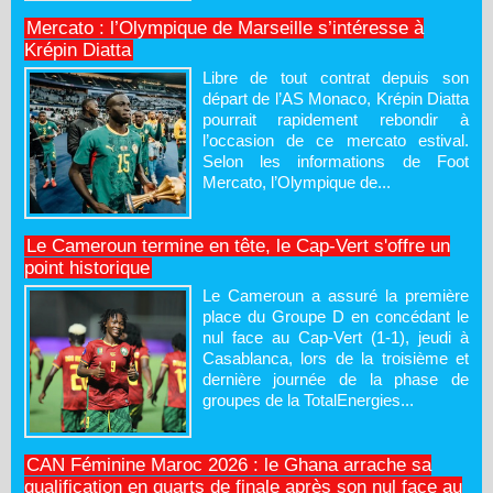
Mercato : l’Olympique de Marseille s’intéresse à
Krépin Diatta
Libre de tout contrat depuis son
départ de l’AS Monaco, Krépin Diatta
pourrait rapidement rebondir à
l’occasion de ce mercato estival.
Selon les informations de Foot
Mercato, l’Olympique de...
Le Cameroun termine en tête, le Cap-Vert s'offre un
point historique
Le Cameroun a assuré la première
place du Groupe D en concédant le
nul face au Cap-Vert (1-1), jeudi à
Casablanca, lors de la troisième et
dernière journée de la phase de
groupes de la TotalEnergies...
CAN Féminine Maroc 2026 : le Ghana arrache sa
qualification en quarts de finale après son nul face au