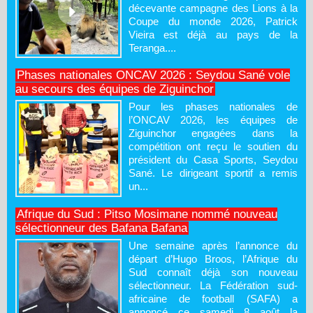
décevante campagne des Lions à la
Coupe du monde 2026, Patrick
Vieira est déjà au pays de la
Teranga....
Phases nationales ONCAV 2026 : Seydou Sané vole
au secours des équipes de Ziguinchor
Pour les phases nationales de
l’ONCAV 2026, les équipes de
Ziguinchor engagées dans la
compétition ont reçu le soutien du
président du Casa Sports, Seydou
Sané. Le dirigeant sportif a remis
un...
Afrique du Sud : Pitso Mosimane nommé nouveau
sélectionneur des Bafana Bafana
Une semaine après l’annonce du
départ d’Hugo Broos, l’Afrique du
Sud connaît déjà son nouveau
sélectionneur. La Fédération sud-
africaine de football (SAFA) a
annoncé ce samedi 8 août la