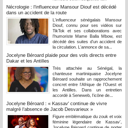
Nécrologie : l'influenceur Mansour Diouf est décédé
dans un accident de la route
L'influenceur sénégalais Mansour
Diouf, connu pour ses vidéos sur
TikTok et ses collaborations avec
l'humoriste Mame Balla Mbow, est
décédé des suites d'un accident de
la circulation. L'annonce de sa...
Jocelyne Béroard plaide pour des vols directs entre
Dakar et les Antilles
Très attachée au Sénégal, la
chanteuse martiniquaise Jocelyne
Béroard souhaite un rapprochement
concret entre l'Afrique de l'Ouest et
les Antilles. Dans un entretien
accordé à Seneweb, l'icône de...
Jocelyne Béroard : « Kassav' continue de vivre
malgré l'absence de Jacob Desvarieux »
Figure emblématique du zouk et voix
féminine légendaire de Kassav',
Jocelyne Béroard continue de porter