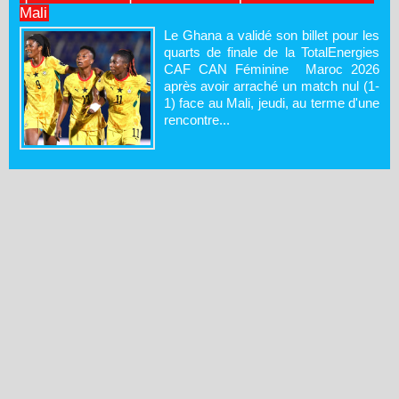
Mali
Le Ghana a validé son billet pour les
quarts de finale de la TotalEnergies
CAF CAN Féminine Maroc 2026
après avoir arraché un match nul (1-
1) face au Mali, jeudi, au terme d'une
rencontre...