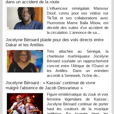
dans un accident de la route
L'influenceur sénégalais Mansour
Diouf, connu pour ses vidéos sur
TikTok et ses collaborations avec
l'humoriste Mame Balla Mbow, est
décédé des suites d'un accident de
la circulation. L'annonce de sa...
Jocelyne Béroard plaide pour des vols directs entre
Dakar et les Antilles
Très attachée au Sénégal, la
chanteuse martiniquaise Jocelyne
Béroard souhaite un rapprochement
concret entre l'Afrique de l'Ouest et
les Antilles. Dans un entretien
accordé à Seneweb, l'icône de...
Jocelyne Béroard : « Kassav' continue de vivre
malgré l'absence de Jacob Desvarieux »
Figure emblématique du zouk et voix
féminine légendaire de Kassav',
Jocelyne Béroard continue de porter
haut les couleurs de la musique
antillaise. En tournée dans les