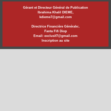
Gérant et Directeur Général de Publication
Ibrahima Khalil DIEME,
kdieme7@gmail.com
Directrice Financière Générale:.
Fanta Fifi Diop
Email: exclusif7@gmail.com
Inscription au site