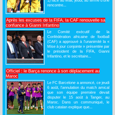
1) face au Mali, jeudi, au terme d'une
rencontre...
Après les excuses de la FIFA, la CAF renouvelle sa
confiance à Gianni Infantino
Le Comité exécutif de la
Confédération africaine de football
(CAF) a approuvé à l'unanimité la «
Mise à jour conjointe » présentée par
le président de la FIFA, Gianni
Infantino, et le secrétaire...
Officiel : le Barça renonce à son déplacement au
Maroc
Le FC Barcelone a annoncé, ce jeudi
6 août, l'annulation du match amical
que son équipe première devait
disputer le 15 août à Tanger, au
Maroc. Dans un communiqué, le
club catalan explique que...