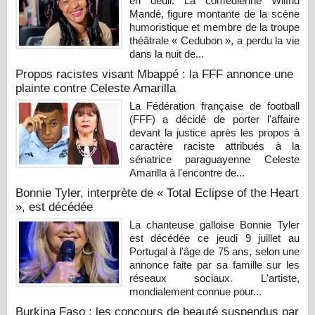
en deuil. La comédienne Wilfrid
Mandé, figure montante de la scène
humoristique et membre de la troupe
théâtrale « Cedubon », a perdu la vie
dans la nuit de...
Propos racistes visant Mbappé : la FFF annonce une
plainte contre Celeste Amarilla
La Fédération française de football
(FFF) a décidé de porter l'affaire
devant la justice après les propos à
caractère raciste attribués à la
sénatrice paraguayenne Celeste
Amarilla à l'encontre de...
Bonnie Tyler, interprète de « Total Eclipse of the Heart
», est décédée
La chanteuse galloise Bonnie Tyler
est décédée ce jeudi 9 juillet au
Portugal à l'âge de 75 ans, selon une
annonce faite par sa famille sur les
réseaux sociaux. L'artiste,
mondialement connue pour...
Burkina Faso : les concours de beauté suspendus par