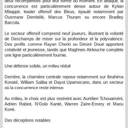
deux récompensés pour leur forme du moment. En attaque, la
concurrence est particulièrement dense autour de Kylian
Mbappé, leader offensif des Bleus, épaulé notamment par
Ousmane Dembélé, Marcus Thuram ou encore Bradley
Barcola.
Le secteur offensif comprend neuf joueurs, illustrant la volonté
de Deschamps de miser sur la profondeur et la polyvalence.
Des profils comme Rayan Cherki ou Désiré Doué apportent
créativité et jeunesse, tandis que Maghnes Akliouche complète
une ligne particulièrement fournie.
Une défense solide, un milieu réduit
Derrière, la charnière centrale repose notamment sur Ibrahima
Konaté, William Saliba et Dayot Upamecano, dans un secteur
où la concurrence reste intense.
Au milieu, le choix est plus restreint avec Aurélien Tchouaméni,
Adrien Rabiot, N'Golo Kanté, Warren Zaïre-Emery et Manu
Koné.
Des déceptions notables