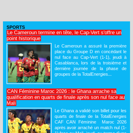
SPORTS
Le Cameroun termine en tête, le Cap-Vert s'offre un
point historique
Le Cameroun a assuré la première
place du Groupe D en concédant le
nul face au Cap-Vert (1-1), jeudi à
Casablanca, lors de la troisième et
dernière journée de la phase de
groupes de la TotalEnergies...
CAN Féminine Maroc 2026 : le Ghana arrache sa
qualification en quarts de finale après son nul face au
Mali
Le Ghana a validé son billet pour les
quarts de finale de la TotalEnergies
CAF CAN Féminine Maroc 2026
après avoir arraché un match nul (1-