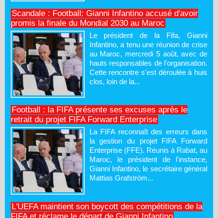
Scandale : Football: Gianni Infantino accusé d'avoir
promis la finale du Mondial 2030 au Maroc
Le président de la Fifa, Gianni
Infantino, a tenu une réunion de crise
au Maroc, mercredi 5 août, avec de
hauts responsables de l'organisation.
Cette rencontre s'est déroulée à huis
clos, loin de la...
Football : la FIFA présente ses excuses après le
retrait du projet FIFA Forward Enterprise
La FIFA reconnaît des erreurs dans
la gestion du projet FIFA Forward
Enterprise (FFE). Réunis à Rabat, au
Maroc, le président de l'instance,
Gianni Infantino, le secrétaire général
Mattias Grafström...
L'UEFA maintient son boycott des compétitions de la
FIFA et réclame le départ de Gianni Infantino