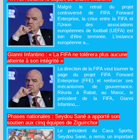
Malgré le retrait du projet
controversé de FIFA Forward
Enterprise, la crise entre la FIFA et
l'Union des associations
européennes de football (UEFA) est
loin d'être terminée. L'instance
européenne a...
Gianni Infantino : « La FIFA ne tolérera plus aucune
atteinte à son intégrité »
La direction de la FIFA veut tourner la
page du projet FIFA Forward
Enterprise (FFE) et renforcer ses
mécanismes de gouvernance.
Réunis à Rabat, au Maroc, le
président de la FIFA, Gianni
Infantino,...
Phases nationales : Seydou Sané a apporté son
soutien aux cinq équipes de Ziguinchor
Le président du Casa Sports,
Seydou Sané, a remis un important