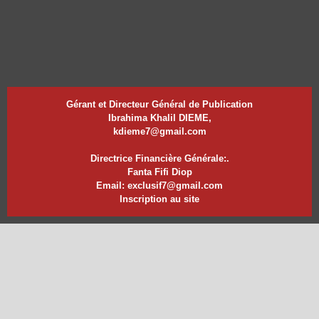
Gérant et Directeur Général de Publication
Ibrahima Khalil DIEME,
kdieme7@gmail.com
Directrice Financière Générale:.
Fanta Fifi Diop
Email: exclusif7@gmail.com
Inscription au site