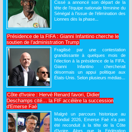
Cissé a annoncé son départ de la
tête de l’équipe nationale féminine du
Sénégal à l’issue de l’élimination des
Lionnes dès la phase...
Présidence de la FIFA : Gianni Infantino cherche le
soutien de l'administration Trump
Fragilisé par une contestation
grandissante à quelques mois de
l'élection à la présidence de la FIFA,
Gianni Infantino chercherait
désormais un appui politique aux
États-Unis. Selon plusieurs médias...
Côte d'Ivoire : Hervé Renard favori, Didier
Deschamps cité… la FIF accélère la succession
d'Emerse Faé
Malgré un parcours historique au
Mondial 2026, Emerse Faé n'a pas
été reconduit à la tête de la Côte
d'Ivoire. Alors que la Fédération