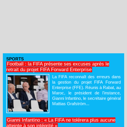
SPORTS
Football : la FIFA présente ses excuses après le
retrait du projet FIFA Forward Enterprise
La FIFA reconnaît des erreurs dans
la gestion du projet FIFA Forward
Enterprise (FFE). Réunis à Rabat, au
Maroc, le président de l'instance,
Gianni Infantino, le secrétaire général
Mattias Grafström...
Gianni Infantino : « La FIFA ne tolérera plus aucune
atteinte à son intégrité »