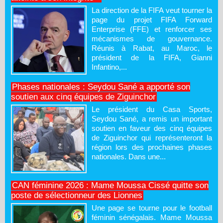
La direction de la FIFA veut tourner la
page du projet FIFA Forward
Enterprise (FFE) et renforcer ses
mécanismes de gouvernance.
Réunis à Rabat, au Maroc, le
président de la FIFA, Gianni
Infantino,...
Phases nationales : Seydou Sané a apporté son
soutien aux cinq équipes de Ziguinchor
Le président du Casa Sports,
Seydou Sané, a remis un important
soutien en faveur des cinq équipes
de Ziguinchor qui représenteront la
région lors des prochaines phases
nationales. Dans une...
CAN féminine 2026 : Mame Moussa Cissé quitte son
poste de sélectionneur des Lionnes
Une page se tourne pour le football
féminin sénégalais. Mame Moussa