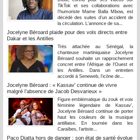
TikTok et ses collaborations avec
l'humoriste Mame Balla Mbow, est
décédé des suites d'un accident de
la circulation. L'annonce de sa...
Jocelyne Béroard plaide pour des vols directs entre
Dakar et les Antilles
Très attachée au Sénégal, la
chanteuse martiniquaise Jocelyne
Béroard souhaite un rapprochement
concret entre l'Afrique de l'Ouest et
les Antilles. Dans un entretien
accordé à Seneweb, l'icône de...
Jocelyne Béroard : « Kassav' continue de vivre
malgré l'absence de Jacob Desvarieux »
Figure emblématique du zouk et voix
féminine légendaire de Kassav',
Jocelyne Béroard continue de porter
haut les couleurs de la musique
antillaise. En tournée dans les
Caraïbes, l'artiste...
Paco Diatta hors de danger : son état de santé évolue