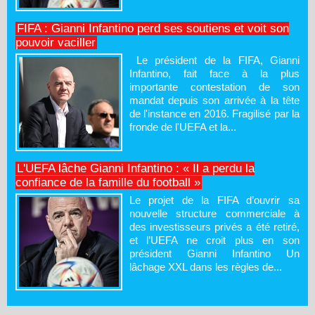
FIFA : Gianni Infantino perd ses soutiens et voit son
pouvoir vaciller
Le président de la FIFA, Gianni
Infantino, fait face à la plus
importante contestation de son
mandat depuis son arrivée à la tête
de l'instance en 2016. Fragilisé par la
fronde de l'UEFA et la...
L'UEFA lâche Gianni Infantino : « Il a perdu la
confiance de la famille du football »
Le projet de la FIFA d’ouvrir sa
nouvelle structure commerciale à
des investisseurs privés a été retiré,
et l’UEFA ne croit plus en son
président Gianni Infantino Un
lâchage XXL dans les règles de...