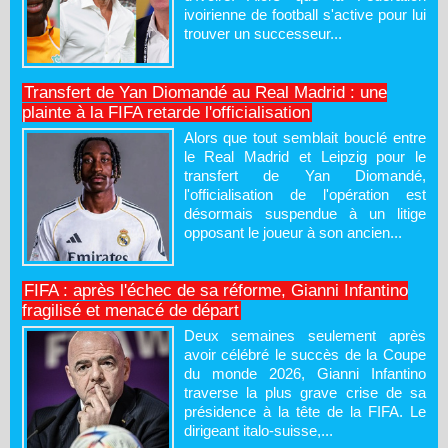
ivoirienne de football s'active pour lui
trouver un successeur...
Transfert de Yan Diomandé au Real Madrid : une
plainte à la FIFA retarde l'officialisation
Alors que tout semblait bouclé entre
le Real Madrid et Leipzig pour le
transfert de Yan Diomandé,
l'officialisation de l'opération est
désormais suspendue à un litige
opposant le joueur à son ancien...
FIFA : après l'échec de sa réforme, Gianni Infantino
fragilisé et menacé de départ
Deux semaines seulement après
avoir célébré le succès de la Coupe
du monde 2026, Gianni Infantino
traverse la plus grave crise de sa
présidence à la tête de la FIFA. Le
dirigeant italo-suisse,...